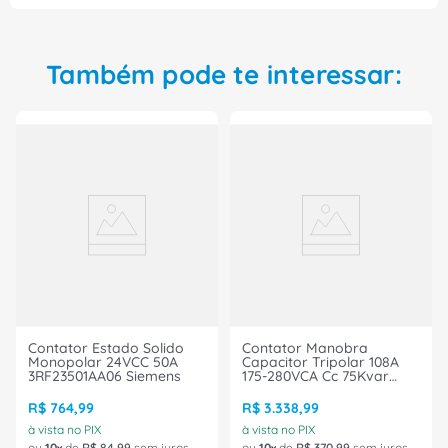
Também pode te interessar:
Contator Estado Solido
Contator Manobra
Monopolar 24VCC 50A
Capacitor Tripolar 108A
3RF23501AA06 Siemens
175-280VCA Cc 75Kvar
3Na* 3RT26371NP35
Siemens
R$
764
,
99
R$
3
.
338
,
99
à vista no PIX
à vista no PIX
ou
10
de
R$
84
,
99
sem juros
ou
10
de
R$
370
,
99
sem juros