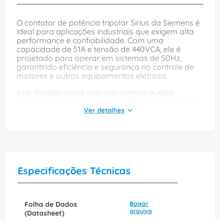
O contator de potência tripolar Sirius da Siemens é
ideal para aplicações industriais que exigem alta
performance e confiabilidade. Com uma
capacidade de 51A e tensão de 440VCA, ele é
projetado para operar em sistemas de 50Hz,
garantindo eficiência e segurança no controle de
motores e outros equipamentos elétricos.
Este modelo conta com um contato auxiliar
normalmente aberto e um normalmente fechado,
permitindo versatilidade na configuração de
circuitos. A instalação é facilitada pelo sistema de
fixação por parafuso, assegurando uma conexão
robusta e duradoura. Escolha o contator Sirius
3RT20361AV00 para otimizar o desempenho de
suas operações elétricas com a qualidade e a
tecnologia que só a Siemens oferece.
Especificações Técnicas
Folha de Dados
Baixar
arquivo
(Datasheet)