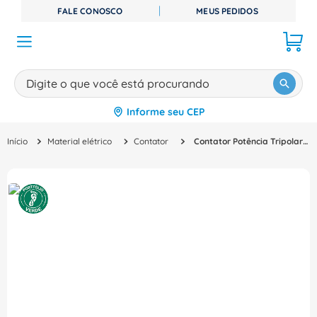
FALE CONOSCO
MEUS PEDIDOS
Digite o que você está procurando
Informe seu CEP
TERMOS MAIS BUSCADOS
Material elétrico
Contator
Contator Potência Tripolar 51A 440VCA 1NA+1NF Sirius 3Rt20361Av00 Siemens
1
º
disjuntor
2
º
cabo flexivel
3
º
cabo
4
º
contator
5
º
tomada
6
º
barramento
7
º
fita isolante