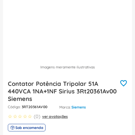
8
º
dps
9
º
orion schneider
10
º
caixa passagem
Imagens meramente ilustrativas
Contator Potência Tripolar 51A
440VCA 1NA+1NF Sirius 3Rt20361Av00
Siemens
:
3RT20361AV00
Siemens
☆
☆
☆
☆
☆
(
0
)
ver avaliações
Sob encomenda