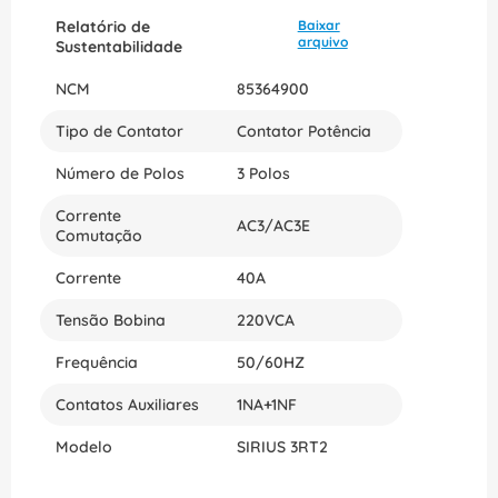
Relatório de
Baixar
arquivo
Sustentabilidade
NCM
85364900
Tipo de Contator
Contator Potência
Número de Polos
3 Polos
Corrente
AC3/AC3E
Comutação
Corrente
40A
Tensão Bobina
220VCA
Frequência
50/60HZ
Contatos Auxiliares
1NA+1NF
Modelo
SIRIUS 3RT2