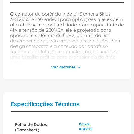
O contator de potência tripolar Siemens Sirius
3RT20351AP60 é ideal para aplicações que exigem
alta eficiência e confiabilidade. Com capacidade de
41A e tensão de 220VCA, ele é projetado para
operar em sistemas de 60Hz, garantindo um
desempenho robusto em diversas condições. Seu
design compacto e a conexão por parafuso
facilitam a instalação e manutenção, tornando-o
uma escolha prática para profissionais da área
elétrica.
Além de sua construção durável, o contator conta
com 1 contato normalmente aberto e 1 contato
normalmente fechado, permitindo uma
versatilidade na automação de processos. Seja em
indústrias ou em instalações comerciais, o
3RT20351AP60 se destaca pela sua capacidade de
Especificações Técnicas
suportar cargas elevadas, contribuindo para a
segurança e eficiência energética dos sistemas
elétricos.
Folha de Dados
Baixar
arquivo
(Datasheet)