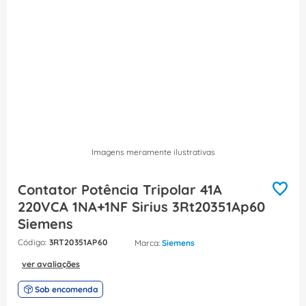
8
º
dps
9
º
orion schneider
10
º
caixa passagem
Imagens meramente ilustrativas
Contator Potência Tripolar 41A
220VCA 1NA+1NF Sirius 3Rt20351Ap60
Siemens
:
3RT20351AP60
Siemens
ver avaliações
Sob encomenda