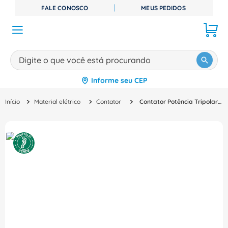
FALE CONOSCO
MEUS PEDIDOS
Digite o que você está procurando
Informe seu CEP
TERMOS MAIS BUSCADOS
Material elétrico
Contator
Contator Potência Tripolar 41A 220VCA 1NA+1NF Sirius 3Rt20351Ap60 Siemens
1
º
disjuntor
2
º
cabo flexivel
3
º
cabo
4
º
contator
5
º
tomada
6
º
barramento
7
º
fita isolante