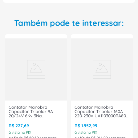
Também pode te interessar:
Contator Manobra
Contator Manobra
Capacitor Tripolar 9A
Capacitor Tripolar 160A
20/24V 6Kv 3Na
220-230V UA1103000RA80
CWMC91030X04 Weg
ABB
R$
227
,
69
R$
1
.
952
,
99
à vista no PIX
à vista no PIX
ou
5
de
R$
50
,
59
sem juros
ou
10
de
R$
216
,
99
sem juros