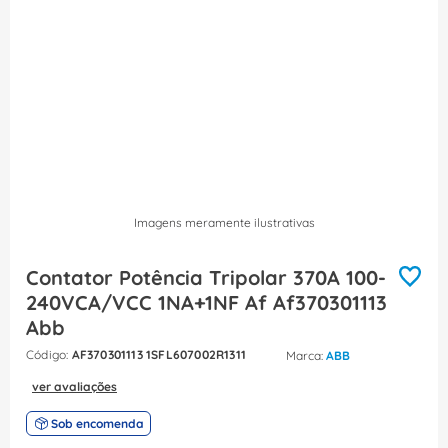
8
º
dps
9
º
orion schneider
10
º
caixa passagem
Imagens meramente ilustrativas
Contator Potência Tripolar 370A 100-
240VCA/VCC 1NA+1NF Af Af370301113
Abb
:
AF370301113 1SFL607002R1311
ABB
ver avaliações
Sob encomenda