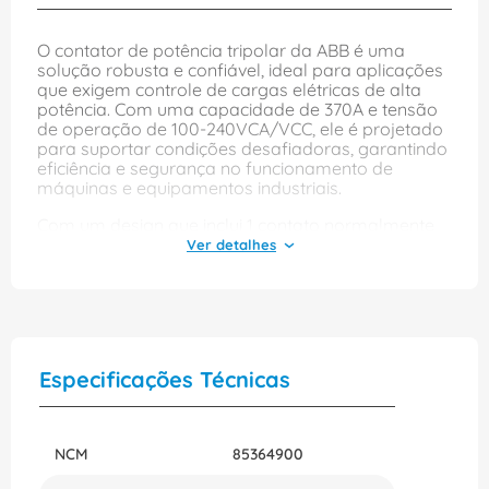
O contator de potência tripolar da ABB é uma
solução robusta e confiável, ideal para aplicações
que exigem controle de cargas elétricas de alta
potência. Com uma capacidade de 370A e tensão
de operação de 100-240VCA/VCC, ele é projetado
para suportar condições desafiadoras, garantindo
eficiência e segurança no funcionamento de
máquinas e equipamentos industriais.
Com um design que inclui 1 contato normalmente
aberto e 1 contato normalmente fechado, este
contator é versátil e pode ser facilmente instalado
utilizando parafusos. A frequência de operação de
50/60Hz proporciona flexibilidade em diferentes
sistemas elétricos, tornando-o uma escolha
perfeita para quem busca qualidade e
desempenho em automação industrial.
Especificações Técnicas
NCM
85364900