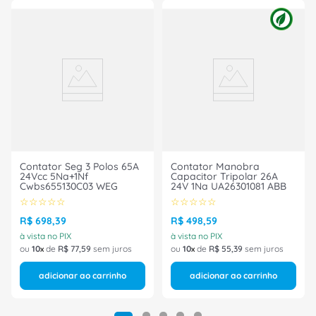
Contator Seg 3 Polos 65A
Contator Manobra
24Vcc 5Na+1Nf
Capacitor Tripolar 26A
Cwbs655130C03 WEG
24V 1Na UA26301081 ABB
☆
☆
☆
☆
☆
☆
☆
☆
☆
☆
R$
698
,
39
R$
498
,
59
à vista no PIX
à vista no PIX
ou
10
de
R$
77
,
59
sem juros
ou
10
de
R$
55
,
39
sem juros
adicionar ao carrinho
adicionar ao carrinho