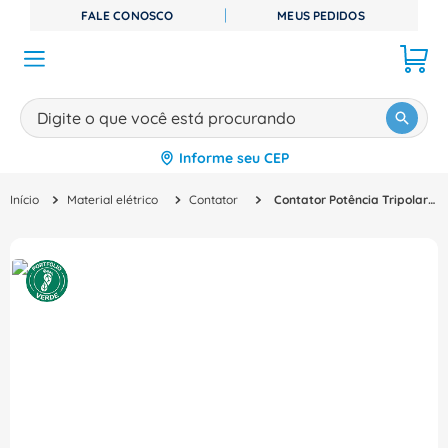
FALE CONOSCO
MEUS PEDIDOS
Digite o que você está procurando
Informe seu CEP
TERMOS MAIS BUSCADOS
Material elétrico
Contator
Contator Potência Tripolar 370A 100-240VCA/VCC 1NA+1NF Af Af370301113 Abb
1
º
disjuntor
2
º
cabo flexivel
3
º
cabo
4
º
contator
5
º
tomada
6
º
barramento
7
º
fita isolante