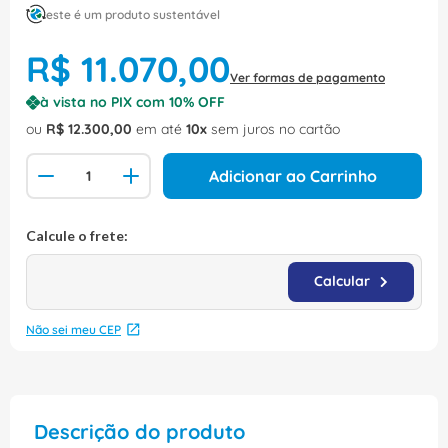
este é um produto sustentável
R$
11
.
070
,
00
Ver formas de pagamento
à vista no PIX com
10
% OFF
ou
R$
12
.
300
,
00
em até
10
sem juros no cartão
Adicionar ao Carrinho
Não sei meu CEP
Descrição do produto