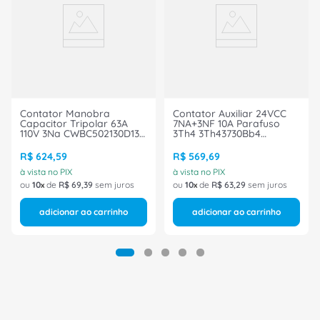
Contator Manobra
Contator Auxiliar 24VCC
Capacitor Tripolar 63A
7NA+3NF 10A Parafuso
110V 3Na CWBC502130D13
3Th4 3Th43730Bb4
Weg
Siemens
R$
624
,
59
R$
569
,
69
à vista no PIX
à vista no PIX
ou
10
de
R$
69
,
39
sem juros
ou
10
de
R$
63
,
29
sem juros
adicionar ao carrinho
adicionar ao carrinho