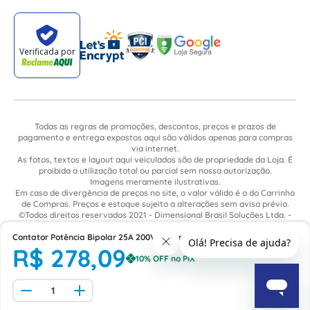
Todas as regras de promoções, descontos, preços e prazos de
pagamento e entrega expostos aqui são válidos apenas para compras
via internet.
As fotos, textos e layout aqui veiculados são de propriedade da Loja. É
proibida a utilização total ou parcial sem nossa autorização.
Imagens meramente ilustrativas.
Em caso de divergência de preços no site, o valor válido é o do Carrinho
de Compras. Preços e estoque sujeito a alterações sem aviso prévio.
©Todos direitos reservados 2021 - Dimensional Brasil Soluções Ltda. -
CNPJ: 06.913.480/0015-63 - Avenida Armando Ragonha, 190 - Bairro
Contator Potência Bipolar 25A 200VCA Sem Auxiliar Cx3 412524 Cemar
Village Limeira. Pavilhão Sítio São João - Limeira - SP / CEP: 13.481-316
R$
278
,
09
Legrand