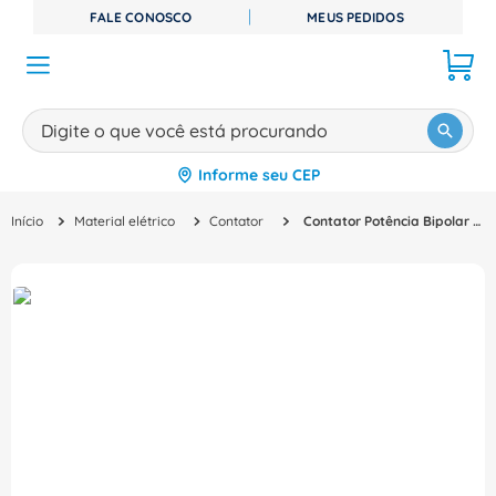
FALE CONOSCO
MEUS PEDIDOS
Digite o que você está procurando
Informe seu CEP
TERMOS MAIS BUSCADOS
Material elétrico
Contator
Contator Potência Bipolar 25A 200VCA Sem Auxiliar Cx3 412524 Cemar Legrand
1
º
disjuntor
2
º
cabo flexivel
3
º
cabo
4
º
contator
5
º
tomada
6
º
barramento
7
º
dps