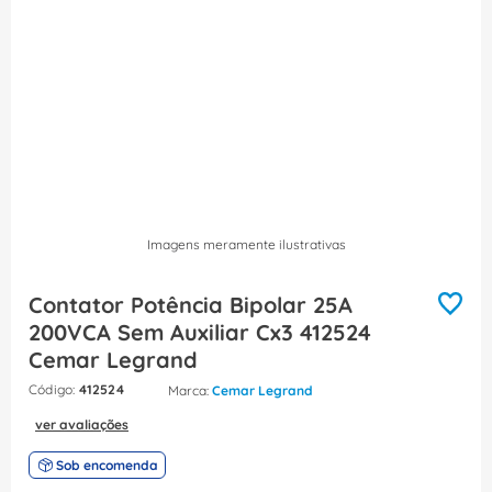
8
º
fita isolante
9
º
caixa passagem
10
º
disjuntor motor
Imagens meramente ilustrativas
Contator Potência Bipolar 25A
200VCA Sem Auxiliar Cx3 412524
Cemar Legrand
:
412524
Cemar Legrand
ver avaliações
Sob encomenda