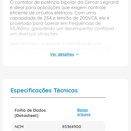
O contator de potência bipolar da Cemar Legrand
é ideal para aplicações que exigem controle
eficiente de circuitos elétricos. Com uma
capacidade de 25A e tensão de 200VCA, ele é
projetado para operar em frequências de
50/60Hz, garantindo um desempenho confiável
em diversas situações.
Sem contatos auxiliares e com fixação por
parafuso, este modelo CX3 (referência 412524)
oferece facilidade na instalação e manutenção.
Sua construção robusta assegura durabilidade,
tornando-o uma excelente escolha para quem
busca qualidade e eficiência em sistemas elétricos.
Especificações Técnicas
Folha de Dados
Baixar
arquivo
(Datasheet)
NCM
85364900