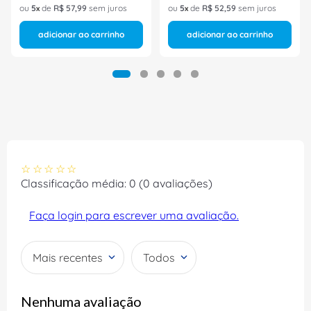
ou
5
de
R$
57
,
99
sem juros
ou
5
de
R$
52
,
59
sem juros
adicionar ao carrinho
adicionar ao carrinho
☆
☆
☆
☆
☆
Classificação média: 0
(0 avaliações)
Faça login para escrever uma avaliação.
Mais recentes
Todos
Nenhuma avaliação