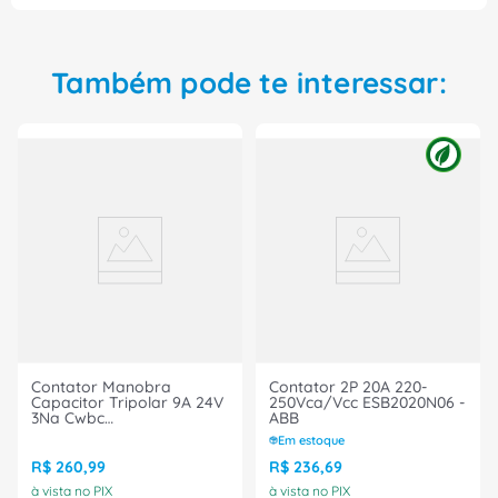
Também pode te interessar:
Contator Manobra
Contator 2P 20A 220-
Capacitor Tripolar 9A 24V
250Vca/Vcc ESB2020N06 -
3Na Cwbc
ABB
CWBC252130D02 Weg
Em estoque
R$
260
,
99
R$
236
,
69
à vista no PIX
à vista no PIX