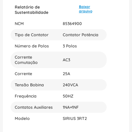
Relatório de
Baixar
arquivo
Sustentabilidade
NCM
85364900
Tipo de Contator
Contator Potência
Número de Polos
3 Polos
Corrente
AC3
Comutação
Corrente
25A
Tensão Bobina
240VCA
Frequência
50HZ
Contatos Auxiliares
1NA+1NF
Modelo
SIRIUS 3RT2