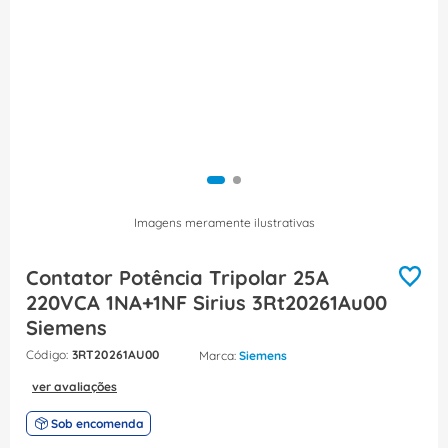
8
º
dps
9
º
orion schneider
10
º
caixa passagem
Imagens meramente ilustrativas
Contator Potência Tripolar 25A
220VCA 1NA+1NF Sirius 3Rt20261Au00
Siemens
:
3RT20261AU00
Siemens
ver avaliações
Sob encomenda