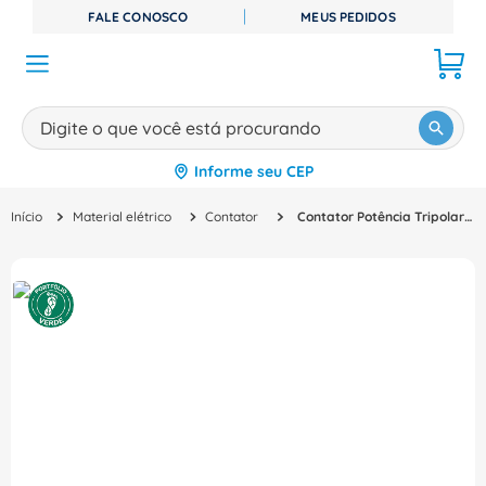
FALE CONOSCO
MEUS PEDIDOS
Digite o que você está procurando
Informe seu CEP
TERMOS MAIS BUSCADOS
Material elétrico
Contator
Contator Potência Tripolar 25A 220VCA 1NA+1NF Sirius 3Rt20261Au00 Siemens
1
º
disjuntor
2
º
cabo flexivel
3
º
cabo
4
º
contator
5
º
tomada
6
º
barramento
7
º
fita isolante