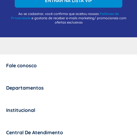
ENTRAR NA LISTA VIP
Ao se cadastrar, você confirma que aceitou nossas
Políticas de
Privacidade
e gostaria de receber e-mails marketing/ promocionais com
ofertas exclusivas
Fale conosco
+
Departamentos
+
Institucional
+
Central De Atendimento
+