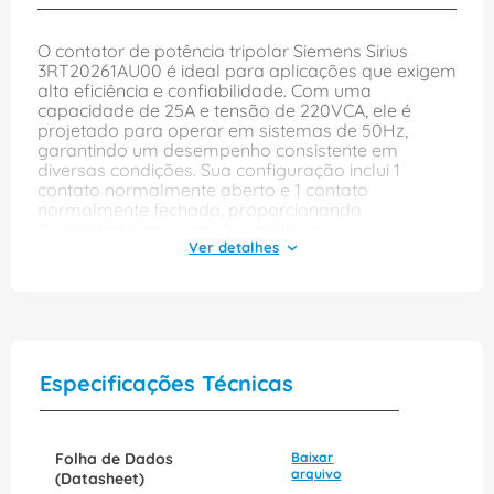
O contator de potência tripolar Siemens Sirius
3RT20261AU00 é ideal para aplicações que exigem
alta eficiência e confiabilidade. Com uma
capacidade de 25A e tensão de 220VCA, ele é
projetado para operar em sistemas de 50Hz,
garantindo um desempenho consistente em
diversas condições. Sua configuração inclui 1
contato normalmente aberto e 1 contato
normalmente fechado, proporcionando
flexibilidade nas conexões elétricas.
Além de sua robustez, o contator conta com
terminais de parafuso, facilitando a instalação e
manutenção. A qualidade Siemens assegura
durabilidade e segurança, tornando-o uma
escolha excelente para quem busca um produto
que suporte cargas pesadas e contribua para a
Especificações Técnicas
eficiência energética do sistema. Ideal para
indústrias e aplicações comerciais, o contator Sirius
é a solução perfeita para o controle de motores e
outros dispositivos elétricos.
Folha de Dados
Baixar
arquivo
(Datasheet)