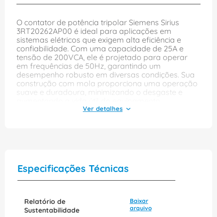
O contator de potência tripolar Siemens Sirius
3RT20262AP00 é ideal para aplicações em
sistemas elétricos que exigem alta eficiência e
confiabilidade. Com uma capacidade de 25A e
tensão de 200VCA, ele é projetado para operar
em frequências de 50Hz, garantindo um
desempenho robusto em diversas condições. Sua
construção com mola proporciona uma operação
suave e duradoura, minimizando o desgaste e
aumentando a vida útil do equipamento.
Além disso, o contator conta com um contato
normalmente aberto (1NA) e um contato
normalmente fechado (1NF), permitindo uma
versatilidade na configuração de circuitos. A linha
Sirius da Siemens é reconhecida pela sua
qualidade e inovação, tornando este contator uma
Especificações Técnicas
escolha excelente para quem busca segurança e
eficiência em instalações elétricas industriais e
comerciais.
Relatório de
Baixar
arquivo
Sustentabilidade