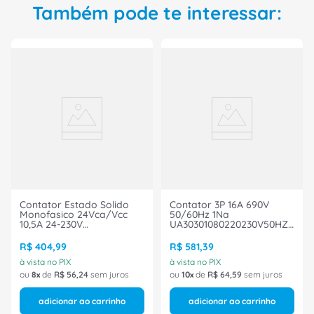
Também pode te interessar:
Contator Estado Solido
Contator 3P 16A 690V
Monofasico 24Vca/Vcc
50/60Hz 1Na
10,5A 24-230V
UA30301080220230V50HZ
3RF23101AA12 Siemens
ABB
R$
404
,
99
R$
581
,
39
à vista no PIX
à vista no PIX
ou
8
de
R$
56
,
24
sem juros
ou
10
de
R$
64
,
59
sem juros
adicionar ao carrinho
adicionar ao carrinho