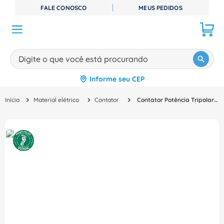
FALE CONOSCO
MEUS PEDIDOS
Digite o que você está procurando
Informe seu CEP
TERMOS MAIS BUSCADOS
Material elétrico
Contator
Contator Potência Tripolar 25A 200VCA 1NA+1NF Sirius 3Rt20262Ap00 Siemens
1
º
disjuntor
2
º
cabo flexivel
3
º
cabo
4
º
contator
5
º
tomada
6
º
barramento
7
º
fita isolante