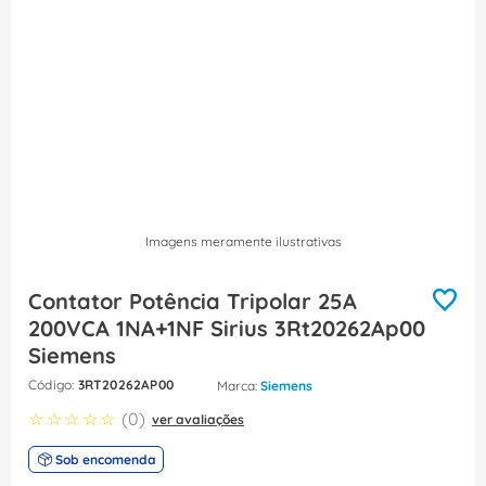
8
º
dps
9
º
orion schneider
10
º
caixa passagem
Imagens meramente ilustrativas
Contator Potência Tripolar 25A
200VCA 1NA+1NF Sirius 3Rt20262Ap00
Siemens
:
3RT20262AP00
Siemens
☆
☆
☆
☆
☆
(
0
)
ver avaliações
Sob encomenda