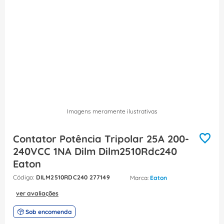
8
º
fita isolante
9
º
caixa passagem
10
º
disjuntor motor
Imagens meramente ilustrativas
Contator Potência Tripolar 25A 200-
240VCC 1NA Dilm Dilm2510Rdc240
Eaton
:
DILM2510RDC240 277149
Eaton
ver avaliações
Sob encomenda