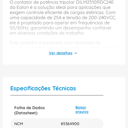
O contator de potência tripolar DILM2510RDC240
da Eaton é a solução ideal para aplicações que
exigem controle eficiente de cargas elétricas. Com
uma capacidade de 25A e tensão de 200-240VCC,
ele é projetado para operar em frequências de
50/60Hz, garantindo um desempenho confiável
em diversas condições de trabalho.
Este contator é equipado com terminais de
parafuso, facilitando a instalação e a manutenção.
Sua construção robusta e a qualidade da marca
Eaton asseguram durabilidade e segurança,
tornando-o uma escolha excelente para quem
busca eficiência e confiabilidade em sistemas
elétricos industriais e comerciais.
Especificações Técnicas
Folha de Dados
Baixar
arquivo
(Datasheet)
NCM
85364900