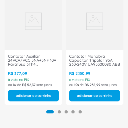
Contator Auxiliar
Contator Manobra
24VCA/VCC 5NA+5NF 10A
Capacitor Tripolar 95A
Parafuso 3Th4
230-240V UA95300080 ABB
3Th43550Ac2 Siemens
R$
377
,
09
R$
2
.
150
,
99
à vista no PIX
à vista no PIX
ou
8
de
R$
52
,
37
sem juros
ou
10
de
R$
238
,
99
sem juros
adicionar ao carrinho
adicionar ao carrinho