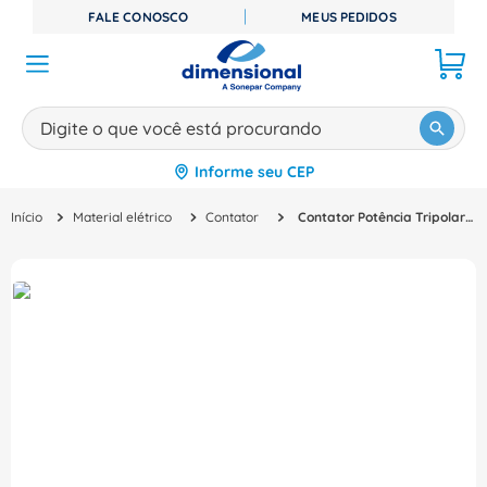
FALE CONOSCO
MEUS PEDIDOS
Digite o que você está procurando
Informe seu CEP
TERMOS MAIS BUSCADOS
Material elétrico
Contator
Contator Potência Tripolar 25A 200-240VCC 1NA Dilm Dilm2510Rdc240 Eaton
1
º
disjuntor
2
º
cabo flexivel
3
º
cabo
4
º
contator
5
º
tomada
6
º
barramento
7
º
dps