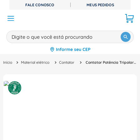
FALE CONOSCO
MEUS PEDIDOS
Digite o que você está procurando
Informe seu CEP
TERMOS MAIS BUSCADOS
Material elétrico
Contator
Contator Potência Tripolar 16A 48VCC 1NA Sirius 3Rt20181Bw41 Siemens
1
º
disjuntor
2
º
cabo flexivel
3
º
cabo
4
º
contator
5
º
tomada
6
º
barramento
7
º
dps