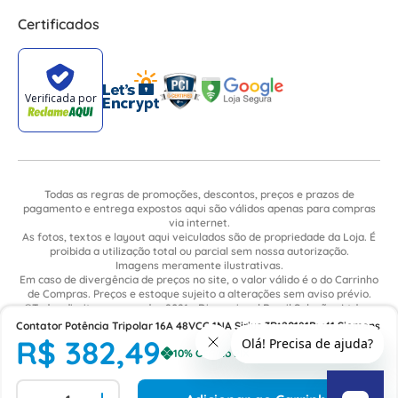
Certificados
Todas as regras de promoções, descontos, preços e prazos de
pagamento e entrega expostos aqui são válidos apenas para compras
via internet.
As fotos, textos e layout aqui veiculados são de propriedade da Loja. É
proibida a utilização total ou parcial sem nossa autorização.
Imagens meramente ilustrativas.
Em caso de divergência de preços no site, o valor válido é o do Carrinho
de Compras. Preços e estoque sujeito a alterações sem aviso prévio.
©Todos direitos reservados 2021 - Dimensional Brasil Soluções Ltda. -
CNPJ: 06.913.480/0015-63 - Avenida Armando Ragonha, 190 - Bairro
Contator Potência Tripolar 16A 48VCC 1NA Sirius 3Rt20181Bw41 Siemens
Village Limeira. Pavilhão Sítio São João - Limeira - SP / CEP: 13.481-316
R$
382
,
49