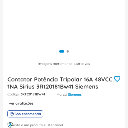
8
º
fita isolante
9
º
caixa passagem
10
º
miluz
Imagens meramente ilustrativas
Contator Potência Tripolar 16A 48VCC
1NA Sirius 3Rt20181Bw41 Siemens
:
3RT20181BW41
Siemens
ver avaliações
Sob encomenda
este é um produto sustentável