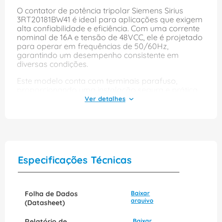
O contator de potência tripolar Siemens Sirius
3RT20181BW41 é ideal para aplicações que exigem
alta confiabilidade e eficiência. Com uma corrente
nominal de 16A e tensão de 48VCC, ele é projetado
para operar em frequências de 50/60Hz,
garantindo um desempenho consistente em
diversas condições.
Este modelo conta com terminais parafuso,
proporcionando uma instalação segura e prática.
Sua construção robusta e tecnologia avançada
garantem durabilidade e segurança, tornando-o
uma escolha excelente para controlar motores e
equipamentos elétricos em ambientes industriais e
comerciais.
Especificações Técnicas
Folha de Dados
Baixar
arquivo
(Datasheet)
Relatório de
Baixar