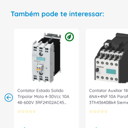
Também pode te interessar:
Contator Estado Solido
Contator Auxiliar 
Tripolar Mola 4-30Vcc 10A
6NA+4NF 10A Paraf
48-600V 3RF24102AC45
3Th43640Bk4 Siem
Siemens
☆
☆
☆
☆
☆
☆
☆
☆
☆
☆