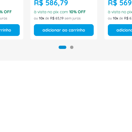
R$
586
,
79
R$
569
% OFF
à vista no pix com
10
% OFF
à vista no p
uros
ou
10
de
R$
65
,
19
sem juros
ou
10
de
R$
6
rrinho
adicionar ao carrinho
adicion