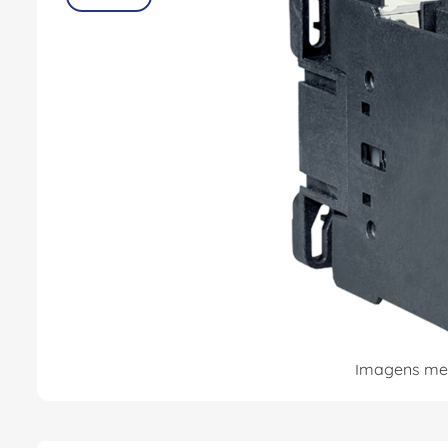
8
º
caixa passagem
9
º
orion schneider
10
º
disjuntor motor
Imagens mer