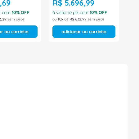
,
69
R$
5
.
696
,
99
ix com
10
% OFF
à vista no pix com
10
% OFF
3
,
29
sem juros
ou
10
de
R$
632
,
99
sem juros
ar ao carrinho
adicionar ao carrinho