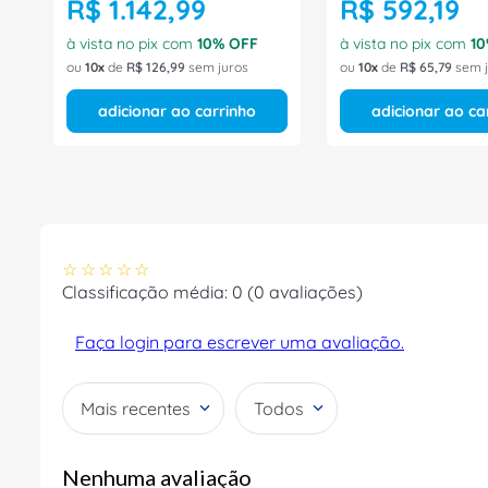
R$
1
.
142
,
99
R$
592
,
19
à vista no pix com
10
% OFF
à vista no pix com
10
ou
10
de
R$
126
,
99
sem juros
ou
10
de
R$
65
,
79
sem j
adicionar ao carrinho
adicionar ao ca
☆
☆
☆
☆
☆
Classificação média: 0
(0 avaliações)
Faça login para escrever uma avaliação.
Mais recentes
Todos
Nenhuma avaliação