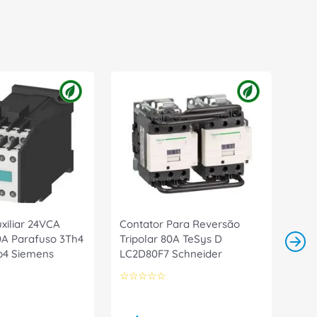
xiliar 24VCA
Contator Para Reversão
A Parafuso 3Th4
Tripolar 80A TeSys D
b4 Siemens
LC2D80F7 Schneider
☆
☆
☆
☆
☆