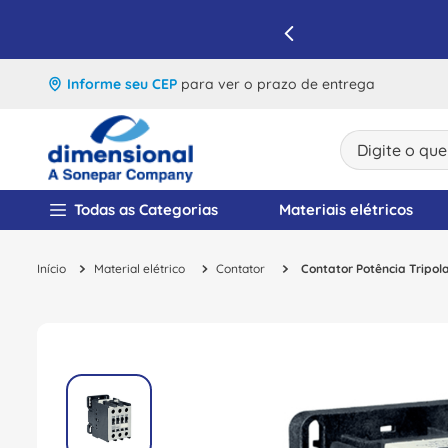
IQUE E APROVEITE
Informe seu CEP
para ver o prazo de entrega
Digite o que v
TERMOS MAIS BUSCA
Todas as Categorias
Materiais elétricos
1
º
disjuntor
Material elétrico
Contator
Contator Potência Trip
2
º
cabo flexivel
3
º
cabo
4
º
contator
5
º
tomada
6
º
fita isolante
7
º
dps