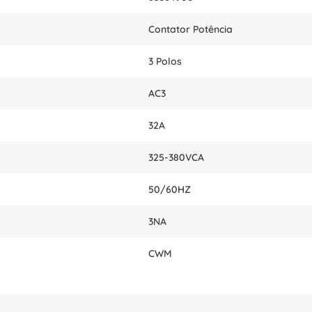
Contator Potência
3 Polos
AC3
32A
325-380VCA
50/60HZ
3NA
CWM