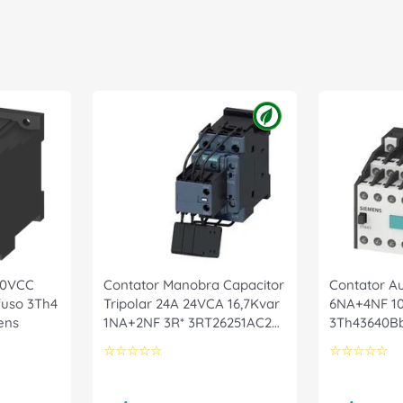
180VCC
Contator Manobra Capacitor
Contator Au
uso 3Th4
Tripolar 24A 24VCA 16,7Kvar
6NA+4NF 10
ens
1NA+2NF 3R* 3RT26251AC25
3Th43640B
Siemens
☆
☆
☆
☆
☆
☆
☆
☆
☆
☆