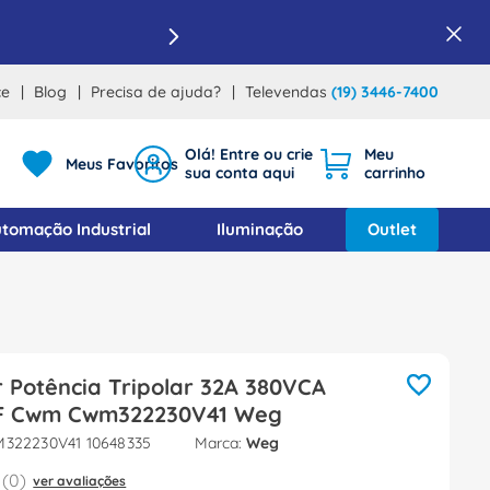
ce
Blog
Precisa de ajuda?
Televendas
(19) 3446-7400
Meus Favoritos
tomação Industrial
Iluminação
Outlet
 Potência Tripolar 32A 380VCA
F Cwm Cwm322230V41 Weg
322230V41 10648335
Weg
(
0
)
ver avaliações