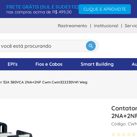
FRETE GRÁTIS (SUL E SUDESTE)
CLIQUE E APROVEITE
nas compras acima de R$ 499,00
Rastreamento
Institucional
Servi
ocê está procurando
DOS
EPI's
Fios e Cabos
Smart Building
Au
olar 32A 380VCA 2NA+2NF Cwm Cwm322230V41 Weg
Contator
2NA+2N
:
CWM
☆
☆
☆
☆
☆