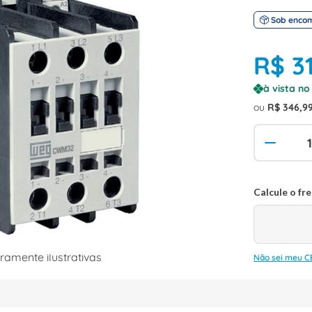
Sob enco
R$
3
à vista n
ou
R$
346
,
9
amente ilustrativas
Não sei meu C