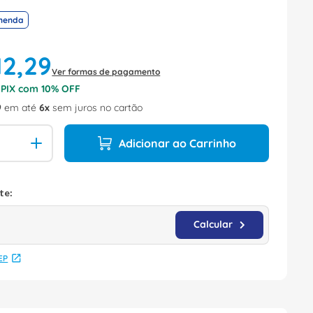
menda
12
,
29
Ver formas de pagamento
o PIX com
10
% OFF
9
em até
6
sem juros no cartão
Adicionar ao Carrinho
EP