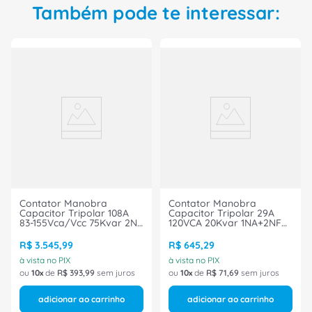
Também pode te interessar:
Contator Manobra
Contator Manobra
Capacitor Tripolar 108A
Capacitor Tripolar 29A
83-155Vca/Vcc 75Kvar 2Nf
120VCA 20Kvar 1NA+2NF
3RT26451NF35 Siemens
3RT* 3RT26261AK65
Siemens
R$
3
.
545
,
99
R$
645
,
29
à vista no PIX
à vista no PIX
ou
10
de
R$
393
,
99
sem juros
ou
10
de
R$
71
,
69
sem juros
adicionar ao carrinho
adicionar ao carrinho