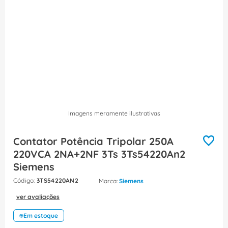
8
º
fita isolante
9
º
caixa passagem
10
º
disjuntor motor
Imagens meramente ilustrativas
Contator Potência Tripolar 250A
220VCA 2NA+2NF 3Ts 3Ts54220An2
Siemens
:
3TS54220AN2
Siemens
ver avaliações
Em estoque