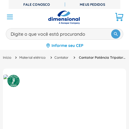
FALE CONOSCO
MEUS PEDIDOS
Digite o que você está procurando
Informe seu CEP
TERMOS MAIS BUSCADOS
Material elétrico
Contator
Contator Potência Tripolar 250A 220VCA 2NA+2NF 3Ts 3Ts54220An2 Siemens
1
º
disjuntor
2
º
cabo flexivel
3
º
cabo
4
º
contator
5
º
tomada
6
º
barramento
7
º
dps