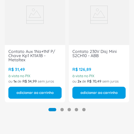
Contato Aux 1Na+1Nf P/
Contato 230V Disj Mini
Chave Kp1 K11A1B -
S2CH10 - ABB
Metaltex
R$
31
,
49
R$
126
,
89
à vista no PIX
à vista no PIX
ou
1
de
R$
34
,
99
sem juros
ou
2
de
R$
70
,
49
sem juros
adicionar ao carrinho
adicionar ao carrinho