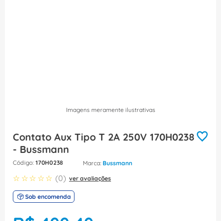
8
º
caixa passagem
9
º
orion schneider
10
º
disjuntor motor
Imagens meramente ilustrativas
Contato Aux Tipo T 2A 250V 170H0238
- Bussmann
:
170H0238
Bussmann
☆
☆
☆
☆
☆
(
0
)
ver avaliações
Sob encomenda