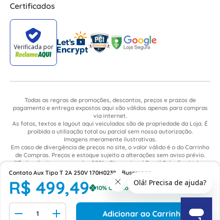
Certificados
Todas as regras de promoções, descontos, preços e prazos de
pagamento e entrega expostos aqui são válidos apenas para compras
via internet.
As fotos, textos e layout aqui veiculados são de propriedade da Loja. É
proibida a utilização total ou parcial sem nossa autorização.
Imagens meramente ilustrativas.
Em caso de divergência de preços no site, o valor válido é o do Carrinho
de Compras. Preços e estoque sujeito a alterações sem aviso prévio.
©Todos direitos reservados 2021 - Dimensional Brasil Soluções Ltda. -
CNPJ: 06.913.480/0015-63 - Avenida Armando Ragonha, 190 - Bairro
Contato Aux Tipo T 2A 250V 170H0238 - Bussmann
Village Limeira. Pavilhão Sítio São João - Limeira - SP / CEP: 13.481-316
R$
499
,
49
Adicionar ao Carrinho