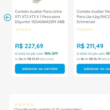
Contato Auxiliar Para Linha
Contato Auxiliar 1
XT1 XT2 XT3 X 1 Peça para
Para Lbs-Lbg RAC2
Disjuntor 1SDA066422R1 ABB
Schmersal
☆
☆
☆
☆
☆
☆
☆
☆
☆
☆
R$
227
,
69
R$
211
,
49
à vista no pix com
10
% OFF
à vista no pix com
10
ou
5
de
R$
50
,
59
sem juros
ou
4
de
R$
58
,
74
sem j
adicionar ao carrinho
adicionar ao ca
☆
☆
☆
☆
☆
Classificação média: 0
(0 avaliações)