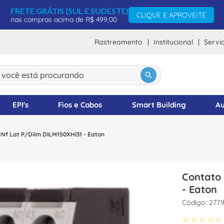
FRETE GRÁTIS (SUL E SUDESTE)
CLIQUE E APROVEITE
nas compras acima de R$ 499,00
Rastreamento
Institucional
Servi
DOS
ocê está procurando
EPI's
Fios e Cabos
Smart Building
Au
Nf Lat P/Dilm DILM150XHI31 - Eaton
Contato
- Eaton
:
277
☆
☆
☆
☆
☆