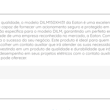
ta qualidade, o modelo DILM150XHI31 da Eaton é uma excele
capaz de fornecer um acionamento seguro e protegido em seu
ão específica para o modelo DILM, garantindo um perfeito e
ade de uma empresa reconhecida no mercado, a Eaton. Com a
ara o sucesso do seu negócio. Este produto é ideal para qu
scolher um contato auxiliar que irá atender as suas necessi
nvestindo em um produto de qualidade e durabilidade que irá
r desempenho em seus projetos elétricos com o contato aux
 pode oferecer.