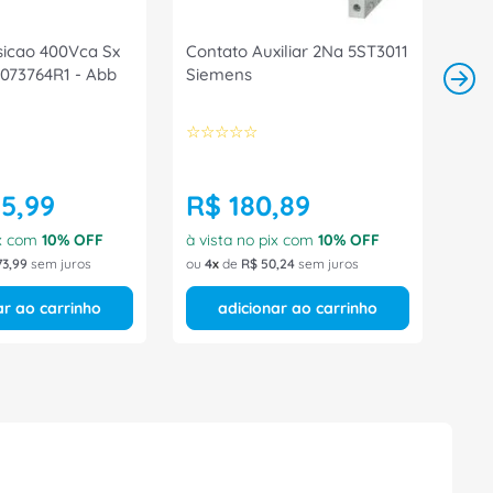
sicao 400Vca Sx
Contato Auxiliar 2Na 5ST3011
A073764R1 - Abb
Siemens
☆
☆
☆
☆
☆
65
,
99
R$
180
,
89
ix com
10
% OFF
à vista no pix com
10
% OFF
73
,
99
sem juros
ou
4
de
R$
50
,
24
sem juros
ar ao carrinho
adicionar ao carrinho