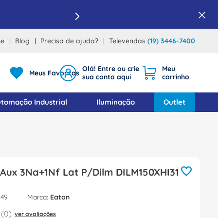
ce
Blog
Precisa de ajuda?
Televendas
(19) 3446-7400
Meus Favoritos
tomação Industrial
Iluminação
Outlet
 Aux 3Na+1Nf Lat P/Dilm DILM150XHI31
949
Eaton
(
0
)
ver avaliações