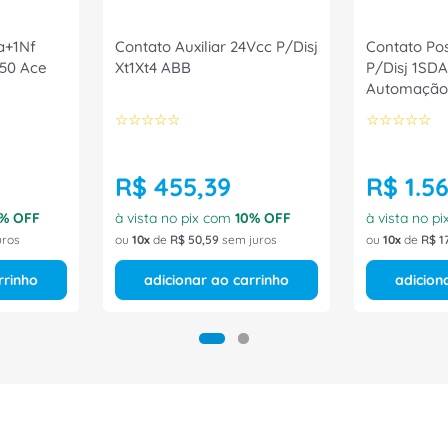
Na+1Nf
Contato Auxiliar 24Vcc P/Disj
Contato Po
50 Ace
Xt1Xt4 ABB
P/Disj 1SD
Automação
☆
☆
☆
☆
☆
☆
☆
☆
☆
☆
R$
455
,
39
R$
1
.
5
% OFF
à vista no pix com
10
% OFF
à vista no p
uros
ou
10
de
R$
50
,
59
sem juros
ou
10
de
R$
1
rrinho
adicionar ao carrinho
adicion