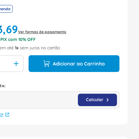
menda
3
,
69
Ver formas de pagamento
o PIX com
10
% OFF
em até
1
sem juros no cartão
Adicionar ao Carrinho
EP