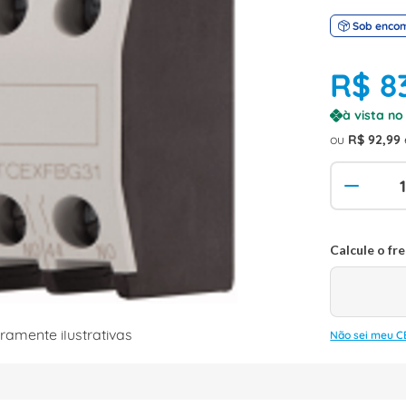
Sob enco
R$
8
à vista n
ou
R$
92
,
99
amente ilustrativas
Não sei meu C