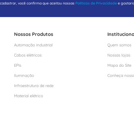
 cadastrar, você confirma que aceitou nossas
Políticas de Privacidade
e gostari
Nossos Produtos
Instituciona
Automação industrial
Quem somos
Cabos elétricos
Nossas lojas
EPIs
Mapa do Site
Iluminação
Conheça noss
Infraestrutura de rede
Material elétrico