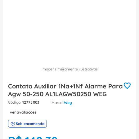
8
º
fita isolante
9
º
caixa passagem
10
º
disjuntor motor
Imagens meramente ilustrativas
Contato Auxiliar 1Na+1Nf Alarme Para
Agw 50-250 AL1LAGW50250 WEG
:
12775003
Weg
ver avaliações
Sob encomenda