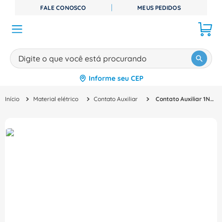
FALE CONOSCO
MEUS PEDIDOS
Digite o que você está procurando
Informe seu CEP
TERMOS MAIS BUSCADOS
Material elétrico
Contato Auxiliar
Contato Auxiliar 1Na+1Nf Alarme Para Agw 50-250 AL1LAGW50250 WEG
1
º
disjuntor
2
º
cabo flexivel
3
º
cabo
4
º
contator
5
º
tomada
6
º
barramento
7
º
dps