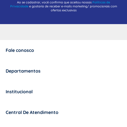
Ao se cadastrar, você confirma que aceitou nossas
Políticas de
Privacidade
e gostaria de receber e-mails marketing/ promocionais com
ofertas exclusivas
Fale conosco
+
Departamentos
+
Institucional
+
Central De Atendimento
+