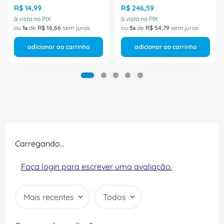
R$
14
,
99
R$
246
,
59
à vista no PIX
à vista no PIX
ou
1
de
R$
16
,
66
sem juros
ou
5
de
R$
54
,
79
sem juros
adicionar ao carrinho
adicionar ao carrinho
Carregando…
Faça login para escrever uma avaliação.
Mais recentes
Todos