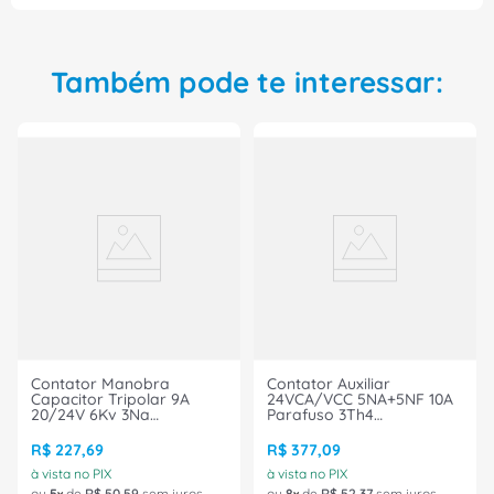
Também pode te interessar:
Contator Manobra
Contator Auxiliar
Capacitor Tripolar 9A
24VCA/VCC 5NA+5NF 10A
20/24V 6Kv 3Na
Parafuso 3Th4
CWMC91030X04 Weg
3Th43550Ac2 Siemens
R$
227
,
69
R$
377
,
09
à vista no PIX
à vista no PIX
ou
5
de
R$
50
,
59
sem juros
ou
8
de
R$
52
,
37
sem juros