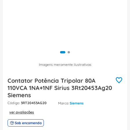
8
º
fita isolante
9
º
caixa passagem
10
º
disjuntor motor
Imagens meramente ilustrativas
Contator Potência Tripolar 80A
110VCA 1NA+1NF Sirius 3Rt20453Ag20
Siemens
:
3RT20453AG20
Siemens
ver avaliações
Sob encomenda