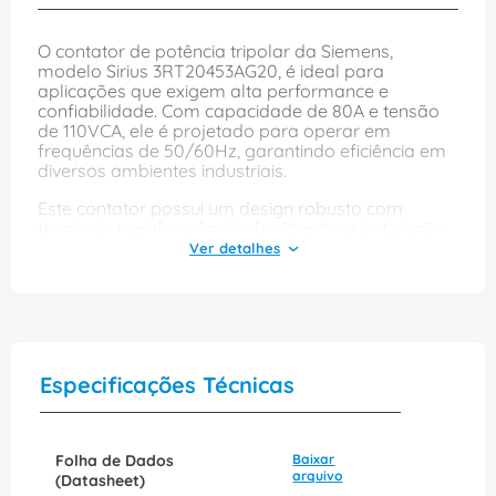
O contator de potência tripolar da Siemens,
modelo Sirius 3RT20453AG20, é ideal para
aplicações que exigem alta performance e
confiabilidade. Com capacidade de 80A e tensão
de 110VCA, ele é projetado para operar em
frequências de 50/60Hz, garantindo eficiência em
diversos ambientes industriais.
Este contator possui um design robusto com
terminais parafuso/mola, facilitando a instalação
e manutenção. Com 1 contato normalmente aberto
e 1 contato normalmente fechado, ele oferece
flexibilidade na configuração de circuitos,
tornando-se uma escolha excelente para controle
de motores e outras cargas elétricas. A qualidade
Siemens assegura durabilidade e segurança,
atendendo às exigências do mercado.
Especificações Técnicas
Folha de Dados
Baixar
arquivo
(Datasheet)