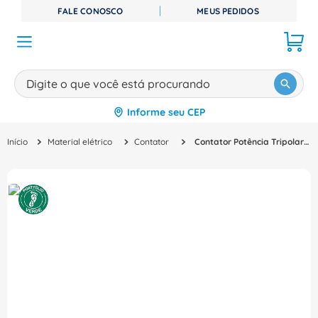
FALE CONOSCO
MEUS PEDIDOS
Digite o que você está procurando
Informe seu CEP
TERMOS MAIS BUSCADOS
Material elétrico
Contator
Contator Potência Tripolar 80A 110VCA 1NA+1NF Sirius 3Rt20453Ag20 Siemens
1
º
disjuntor
2
º
cabo flexivel
3
º
cabo
4
º
contator
5
º
tomada
6
º
barramento
7
º
dps