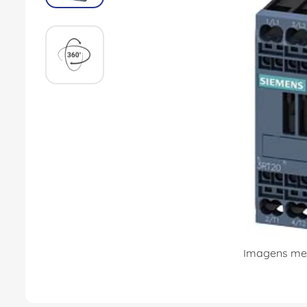
8
º
caixa passagem
9
º
orion schneider
10
º
disjuntor motor
Imagens mer