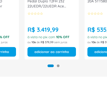
 D
Pedal Duplo T2FH 232
20A 5TT580
er
22UEDR/22UEDR Ace
Schmersal
☆
☆
☆
☆
☆
☆
☆
☆
☆
☆
R$
3
.
419
,
99
R$
535
% OFF
à vista no pix com
10
% OFF
à vista no p
juros
ou
10
de
R$
379
,
99
sem juros
ou
10
de
R$
5
rrinho
adicionar ao carrinho
adicion