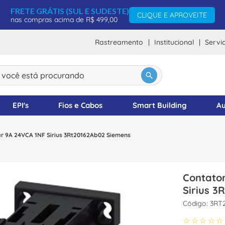
FRETE GRÁTIS (SUL E SUDESTE)
CLIQUE E APROVEITE
nas compras acima de R$ 499,00
Rastreamento
Institucional
Servi
ocê está procurando
DOS
EPI's
Fios e Cabos
Smart Building
Au
ar 9A 24VCA 1NF Sirius 3Rt20162Ab02 Siemens
Contator
Sirius 3
:
3RT
☆
☆
☆
☆
☆