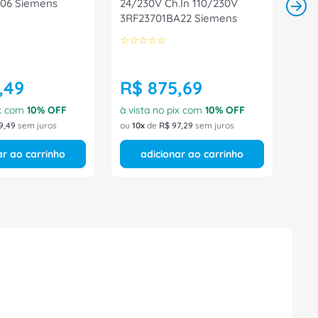
06 Siemens
24/230V Ch.In 110/230V
3RF23701BA22 Siemens
☆
☆
☆
☆
☆
,
49
R$
875
,
69
ix com
10
% OFF
à vista no pix com
10
% OFF
9
,
49
sem juros
ou
10
de
R$
97
,
29
sem juros
ar ao carrinho
adicionar ao carrinho