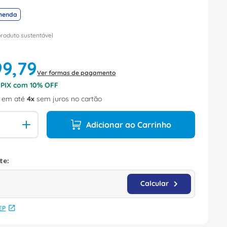
menda
produto sustentável
99
,
79
Ver formas de pagamento
o PIX com
10
% OFF
em até
4
sem juros no cartão
Adicionar ao Carrinho
EP