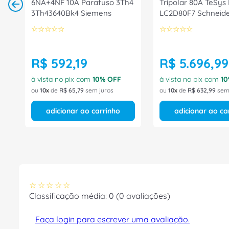
6NA+4NF 10A Parafuso 3Th4
Tripolar 80A TeSys
3Th43640Bk4 Siemens
LC2D80F7 Schneid
☆
☆
☆
☆
☆
☆
☆
☆
☆
☆
R$
592
,
19
R$
5
.
696
,
99
à vista no pix com
10
% OFF
à vista no pix com
10
ou
10
de
R$
65
,
79
sem juros
ou
10
de
R$
632
,
99
sem 
adicionar ao carrinho
adicionar ao ca
☆
☆
☆
☆
☆
Classificação média: 0
(0 avaliações)
Faça login para escrever uma avaliação.