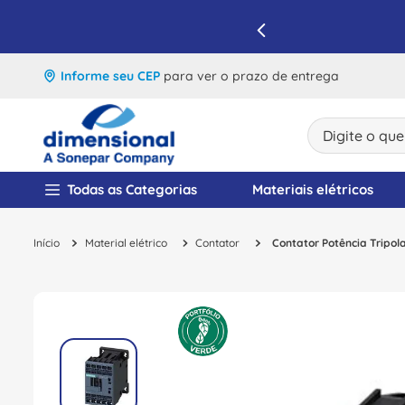
IQUE E APROVEITE
Informe seu CEP
para ver o prazo de entrega
Digite o que v
TERMOS MAIS BUSCA
Todas as Categorias
Materiais elétricos
1
º
disjuntor
Material elétrico
Contator
Contator Potência Tripol
2
º
cabo flexivel
3
º
cabo
4
º
contator
5
º
tomada
6
º
fita isolante
7
º
dps