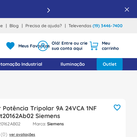
ce
Blog
Precisa de ajuda?
Televendas
(19) 3446-7400
Meus Favoritos
tomação Industrial
Iluminação
Outlet
 Potência Tripolar 9A 24VCA 1NF
Rt20162Ab02 Siemens
20162AB02
Siemens
(
0
)
ver avaliações