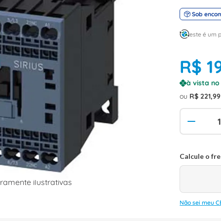
Sob enco
este é um 
R$
1
à vista n
ou
R$
221
,
99
amente ilustrativas
Não sei meu C