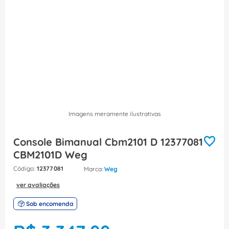
8
º
dps
9
º
orion schneider
10
º
caixa passagem
Imagens meramente ilustrativas
Console Bimanual Cbm2101 D 12377081
CBM2101D Weg
:
12377081
Weg
ver avaliações
Sob encomenda