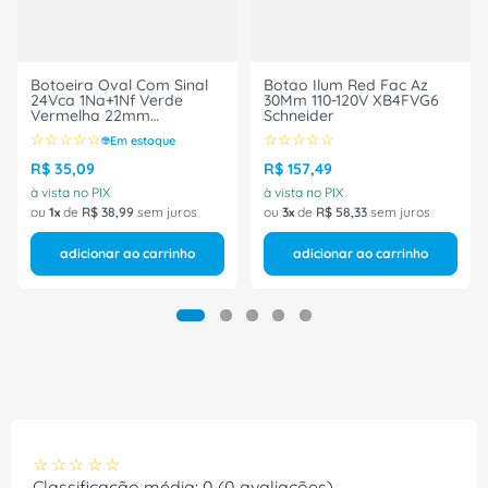
Botoeira Oval Com Sinal
Botao Ilum Red Fac Az
24Vca 1Na+1Nf Verde
30Mm 110-120V XB4FVG6
Vermelha 22mm
Schneider
5BDACI24 Altronic
☆
☆
☆
☆
☆
☆
☆
☆
☆
☆
Em estoque
R$
35
,
09
R$
157
,
49
à vista no PIX
à vista no PIX
ou
1
de
R$
38
,
99
sem juros
ou
3
de
R$
58
,
33
sem juros
adicionar ao carrinho
adicionar ao carrinho
☆
☆
☆
☆
☆
Classificação média: 0
(0 avaliações)