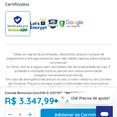
Certificados
Todas as regras de promoções, descontos, preços e prazos de
pagamento e entrega expostos aqui são válidos apenas para compras
via internet.
As fotos, textos e layout aqui veiculados são de propriedade da Loja. É
proibida a utilização total ou parcial sem nossa autorização.
Imagens meramente ilustrativas.
Em caso de divergência de preços no site, o valor válido é o do Carrinho
de Compras. Preços e estoque sujeito a alterações sem aviso prévio.
©Todos direitos reservados 2021 - Dimensional Brasil Soluções Ltda. -
CNPJ: 06.913.480/0015-63 - Avenida Armando Ragonha, 190 - Bairro
Console Bimanual Cbm2101 D 12377081 CBM2101D Weg
Village Limeira. Pavilhão Sítio São João - Limeira - SP / CEP: 13.481-316
R$
3
.
347
,
99
Adicionar ao Carrinho