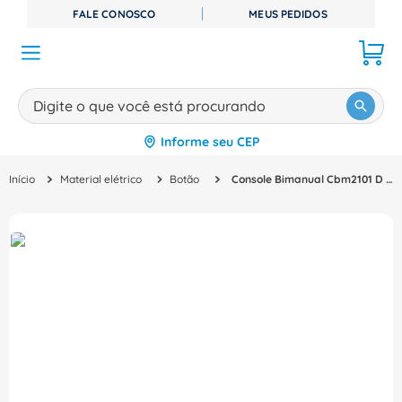
FALE CONOSCO
MEUS PEDIDOS
Digite o que você está procurando
Informe seu CEP
TERMOS MAIS BUSCADOS
Material elétrico
Botão
Console Bimanual Cbm2101 D 12377081 CBM2101D Weg
1
º
disjuntor
2
º
cabo flexivel
3
º
cabo
4
º
contator
5
º
tomada
6
º
barramento
7
º
fita isolante