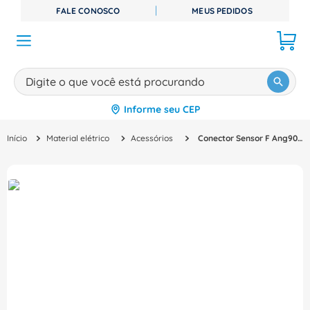
FALE CONOSCO
MEUS PEDIDOS
Digite o que você está procurando
Informe seu CEP
TERMOS MAIS BUSCADOS
Material elétrico
Acessórios
Conector Sensor F Ang90Gr 5P M12 10M 4X0,34Mm2 EVT005 IFM
1
º
disjuntor
2
º
cabo flexivel
3
º
cabo
4
º
contator
5
º
tomada
6
º
fita isolante
7
º
dps