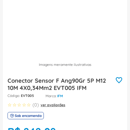
8
º
caixa passagem
9
º
orion schneider
10
º
disjuntor motor
Imagens meramente ilustrativas
Conector Sensor F Ang90Gr 5P M12
10M 4X0,34Mm2 EVT005 IFM
:
EVT005
IFM
☆
☆
☆
☆
☆
(
0
)
ver avaliações
Sob encomenda