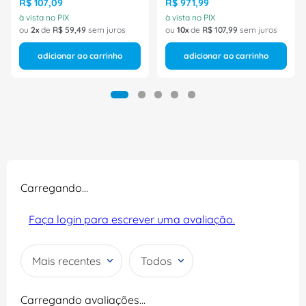
6ES71936RA001AN0
R$
107
,
09
R$
971
,
99
Siemens
à vista no PIX
à vista no PIX
ou
2
de
R$
59
,
49
sem juros
ou
10
de
R$
107
,
99
sem juros
adicionar ao carrinho
adicionar ao carrinho
Carregando…
Faça login para escrever uma avaliação.
Mais recentes
Todos
Carregando avaliações…