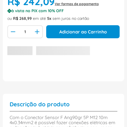
R$
242
,
09
Ver formas de pagamento
à vista no PIX com
10
% OFF
ou
R$
268
,
99
em até
5
sem juros no cartão
Adicionar ao Carrinho
Descrição do produto
Com o Conector Sensor F Ang90gr 5P M12 10m
4x0.34mm2 é possível fazer conexões elétricas em