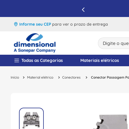
IQUE E APROVEITE
Informe seu CEP
para ver o prazo de entrega
Digite o que v
TERMOS MAIS BUSCA
Todas as Categorias
Materiais elétricos
1
º
disjuntor
Material elétrico
Conectores
Conector Passagem Pol
2
º
cabo flexivel
3
º
cabo
4
º
contator
5
º
tomada
6
º
barramento
7
º
fita isolante