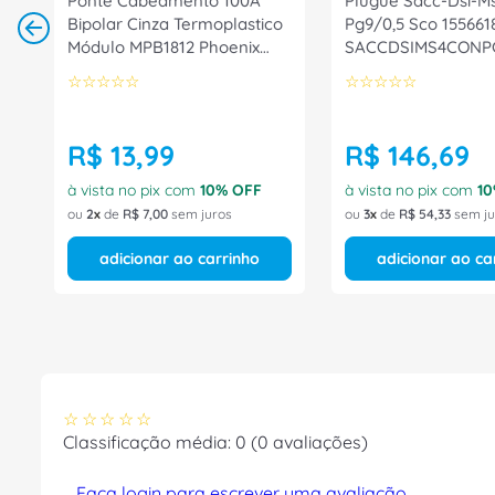
Ponte Cabeamento 100A
Plugue Sacc-Dsi-M
Bipolar Cinza Termoplastico
Pg9/0,5 Sco 155661
Módulo MPB1812 Phoenix
SACCDSIMS4CONP
Contact
Phoenix Contact
☆
☆
☆
☆
☆
☆
☆
☆
☆
☆
R$
13
,
99
R$
146
,
69
à vista no pix com
10
% OFF
à vista no pix com
10
ou
2
de
R$
7
,
00
sem juros
ou
3
de
R$
54
,
33
sem ju
adicionar ao carrinho
adicionar ao ca
☆
☆
☆
☆
☆
Classificação média: 0
(0 avaliações)
Faça login para escrever uma avaliação.