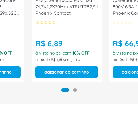
s-4Con-
Placa Separação Pa Cinza
Conector P
8
74,3X2,2X70Mm ATPUTTB2,54
800V 6,3A
G90,5SCO
Phoenix Contact
Phoenix Co
☆
☆
☆
☆
☆
☆
☆
☆
☆
☆
R$
6
,
89
R$
66
,
% OFF
à vista no pix com
10
% OFF
à vista no p
ros
ou
6
de
R$
1
,
15
sem juros
ou
10
de
R$
6
rrinho
adicionar ao carrinho
adicion