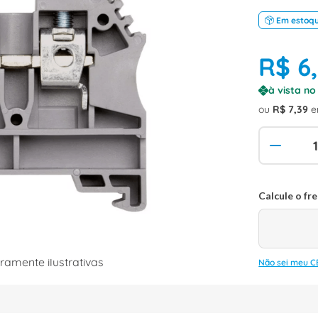
Em estoq
R$
6
à vista n
ou
R$
7
,
39
e
amente ilustrativas
Não sei meu C