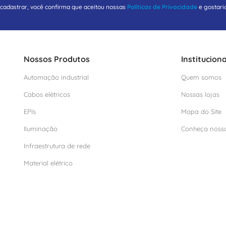
 cadastrar, você confirma que aceitou nossas
Políticas de Privacidade
e gostari
Nossos Produtos
Instituciona
Automação industrial
Quem somos
Cabos elétricos
Nossas lojas
EPIs
Mapa do Site
Iluminação
Conheça noss
Infraestrutura de rede
Material elétrico