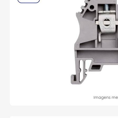
8
º
dps
9
º
orion schneider
10
º
caixa passagem
Imagens mer