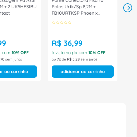
assagem Pa Azul
Ponte Conectora Fixa 10
 4Mm2 UK5HESIBU
Polos Urtk/Sp 8,2Mm
ntact
FB10URTKSP Phoenix
Contact
☆
☆
☆
☆
☆
99
R$
36
,
99
ix com
10
% OFF
à vista no pix com
10
% OFF
,
70
sem juros
ou
7
de
R$
5
,
28
sem juros
ar ao carrinho
adicionar ao carrinho