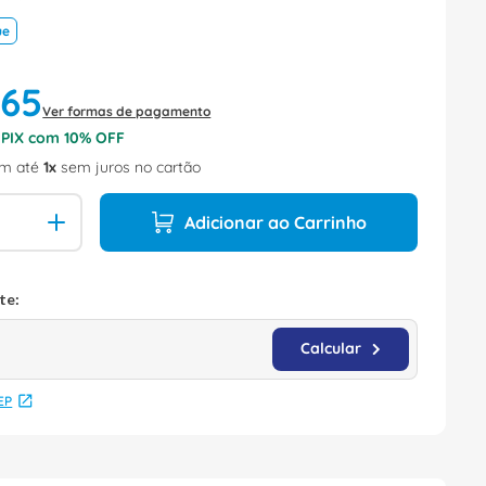
ue
,
65
Ver formas de pagamento
o PIX com
10
% OFF
m até
1
sem juros no cartão
Adicionar ao Carrinho
EP