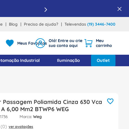
ce
Blog
Precisa de ajuda?
Televendas
(19) 3446-7400
Meus Favoritos
tomação Industrial
Iluminação
Outlet
r Passagem Poliamida Cinza 630 Vca
50 A 6,00 Mm2 BTWP6 WEG
1736
Weg
(
0
)
ver avaliações