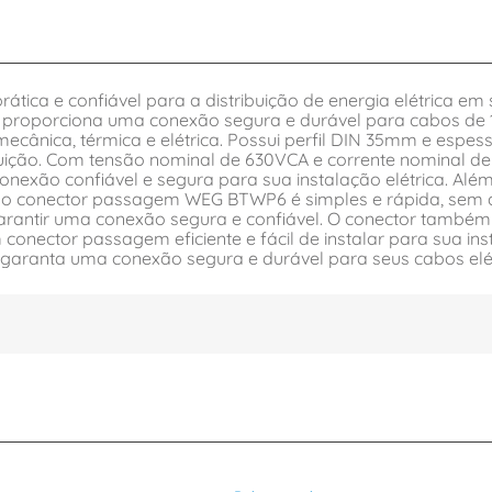
ca e confiável para a distribuição de energia elétrica em
lar e proporciona uma conexão segura e durável para cabos de 
ânica, térmica e elétrica. Possui perfil DIN 35mm e espes
ribuição. Com tensão nominal de 630VCA e corrente nominal 
nexão confiável e segura para sua instalação elétrica. Além
o do conector passagem WEG BTWP6 é simples e rápida, sem 
 garantir uma conexão segura e confiável. O conector també
nector passagem eficiente e fácil de instalar para sua inst
 garanta uma conexão segura e durável para seus cabos elét