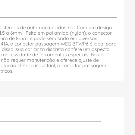
 sistemas de automação industrial. Com um design
1,5 a 6mm². Feito em poliamida (nylon), o conector
sura de 8mm, e pode ser usado em diversas
de 41A, o conector passagem WEG BTWP6 é ideal para
 disso, sua cor cinza discreta confere um aspecto
a necessidade de ferramentas especiais. Basta
m não requer manutenção e oferece ajuste de
alação elétrica industrial, o conector passagem
ricos.