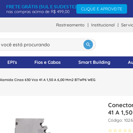
FRETE GRÁTIS (SUL E SUDESTE)
CLIQUE E APROVEITE
nas compras acima de R$ 499,00
Rastreamento
Institucional
Servi
ocê está procurando
DOS
EPI's
Fios e Cabos
Smart Building
Au
iamida Cinza 630 Vca 41 A 1,50 A 6,00 Mm2 BTWP6 WEG
Conecto
41 A 1,
:
1026
☆
☆
☆
☆
☆