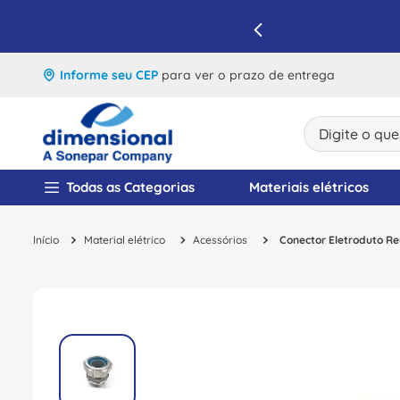
IQUE E APROVEITE
Informe seu CEP
para ver o prazo de entrega
Digite o que v
TERMOS MAIS BUSCA
Todas as Categorias
Materiais elétricos
1
º
disjuntor
Material elétrico
Acessórios
Conector Eletroduto Re
2
º
cabo flexivel
3
º
cabo
4
º
contator
5
º
tomada
6
º
barramento
7
º
dps