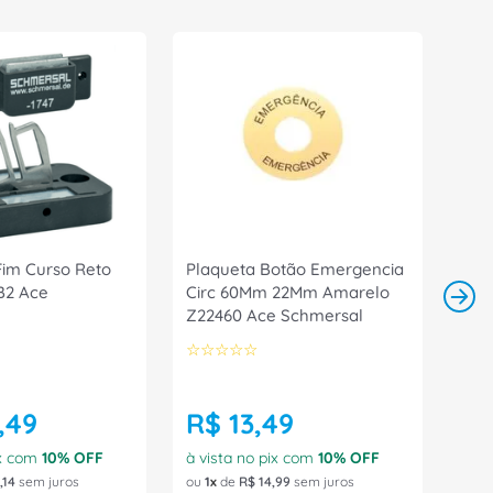
Fim Curso Reto
Plaqueta Botão Emergencia
B2 Ace
Circ 60Mm 22Mm Amarelo
Z22460 Ace Schmersal
☆
☆
☆
☆
☆
,
49
R$
13
,
49
ix com
10
% OFF
à vista no pix com
10
% OFF
,
14
sem juros
ou
1
de
R$
14
,
99
sem juros