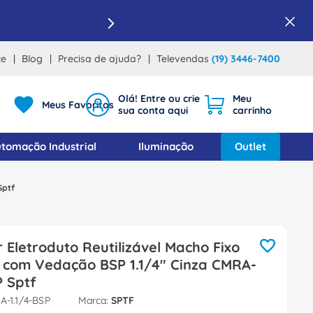
ce
Blog
Precisa de ajuda?
Televendas
(19) 3446-7400
Meus Favoritos
tomação Industrial
Iluminação
Outlet
Sptf
 Eletroduto Reutilizável Macho Fixo
o com Vedação BSP 1.1/4" Cinza CMRA-
P Sptf
-1.1/4-BSP
SPTF