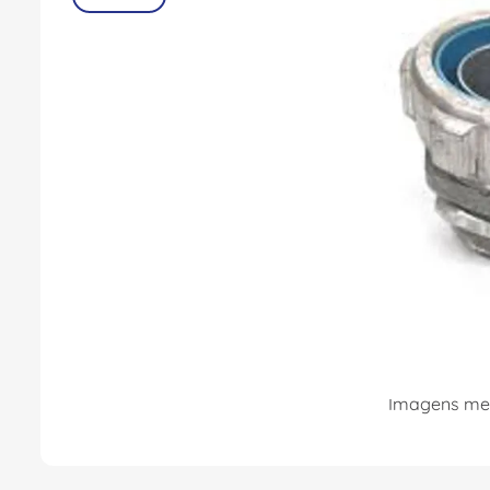
8
º
fita isolante
9
º
caixa passagem
10
º
disjuntor motor
Imagens mer