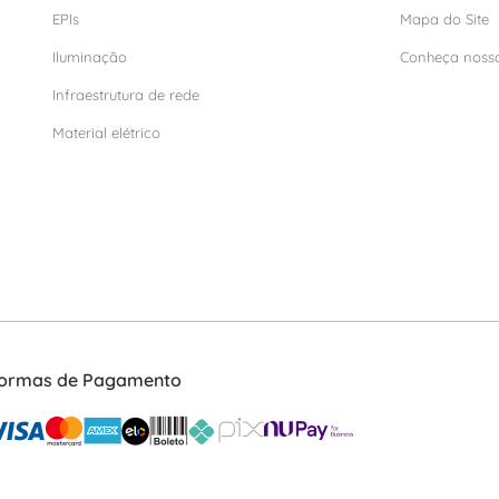
EPIs
Mapa do Site
Iluminação
Conheça noss
Infraestrutura de rede
Material elétrico
ormas de Pagamento