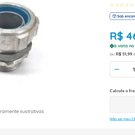
☆
☆
☆
☆
☆
Sob enco
R$
4
à vista n
ou
R$
51
,
99
amente ilustrativas
Não sei meu C