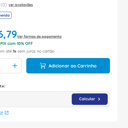
(
0
)
ver avaliações
menda
6
,
79
Ver formas de pagamento
o PIX com
10
% OFF
em até
1
sem juros no cartão
Adicionar ao Carrinho
EP