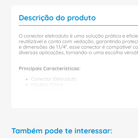
Descrição do produto
O conector eletroduto é uma solução prática e efici
reutilizável e conta com vedação, garantindo prote
e dimensões de 1.1/4", esse conector é compatível co
diversas aplicações, tornando-o uma escolha versát
Principais Características:
Conector Eletroduto
Modelo: Cmra
Tipo: Reusavel
Cor: Cinza
Material: Aluminio
Extremidade: Macho Fixo
Revestimento: Sem Revestimento
Vedacao: Com Vedacao
Conexao: Bsp
Diametro Nominal: 1.1/4"
Também pode te interessar:
Ref.: Cmra-1.1/4-Bsp