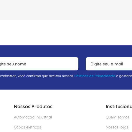
 cadastrar, você confirma que aceitou nossas
Políticas de Privacidade
e gostari
Nossos Produtos
Instituciona
Automação industrial
Quem somos
Cabos elétricos
Nossas lojas