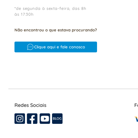
*de segunda à sexta-feira, das 8h
às 17:30h
Não encontrou o que estava procurando?
Clique aqui e fale conosco
Redes Sociais
F