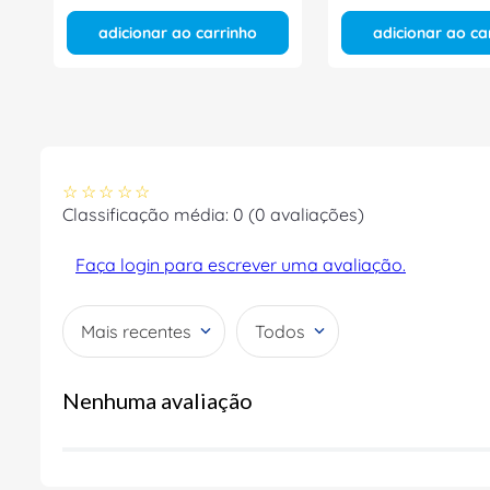
adicionar ao carrinho
adicionar ao ca
☆
☆
☆
☆
☆
Classificação média: 0
(0 avaliações)
Faça login para escrever uma avaliação.
Mais recentes
Todos
Nenhuma avaliação