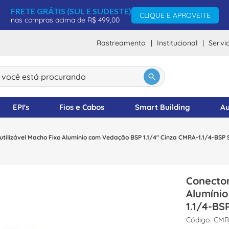
FRETE GRÁTIS (SUL E SUDESTE)
CLIQUE E APROVEITE
nas compras acima de R$ 499,00
Rastreamento
Institucional
Servi
ocê está procurando
DOS
EPI's
Fios e Cabos
Smart Building
Au
utilizável Macho Fixo Alumínio com Vedação BSP 1.1/4" Cinza CMRA-1.1/4-BSP 
Conector
Alumíni
1.1/4-BS
:
CMRA