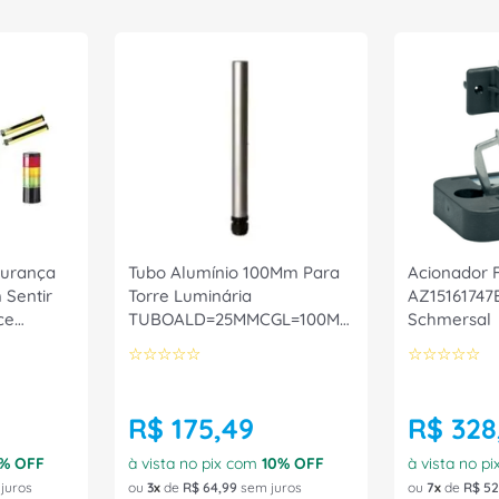
gurança
Tubo Alumínio 100Mm Para
Acionador 
Sentir
Torre Luminária
AZ15161747
ce
TUBOALD=25MMCGL=100MM
Schmersal
Ace Schmersal
☆
☆
☆
☆
☆
☆
☆
☆
☆
☆
R$
175
,
49
R$
328
% OFF
à vista no pix com
10
% OFF
à vista no p
juros
ou
3
de
R$
64
,
99
sem juros
ou
7
de
R$
52