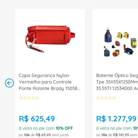
Marca: Sptf
Capa Segurança Nylon
Batente Óptico Se
Vermelho para Controle
Tpe 35X55X1250Mm 
Ponte Rolante Brady 150587
35.55Tt 12534000 A
Brady
Schmersal
☆
☆
☆
☆
☆
☆
☆
☆
☆
☆
R$
625
,
49
R$
1
.
277
,
99
à vista no pix com
10
% OFF
à vista no pix com
10
ou
10
de
R$
69
,
49
sem juros
ou
10
de
R$
141
,
99
sem 