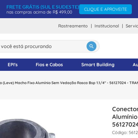
FRETE GRÁTIS (SUL E SUDESTE)
CLIQUE E APROVEITE
nas compras acima de R$ 499,00
Rastreamento
Institucional
Servi
ocê está procurando
DOS
EPI's
Fios e Cabos
Smart Building
Au
to (Leve) Macho Fixo Alumínio Sem Vedação Rosca Bsp 1.1/4" - 56127024 - T
Conector
Alumínio
5612702
:
561