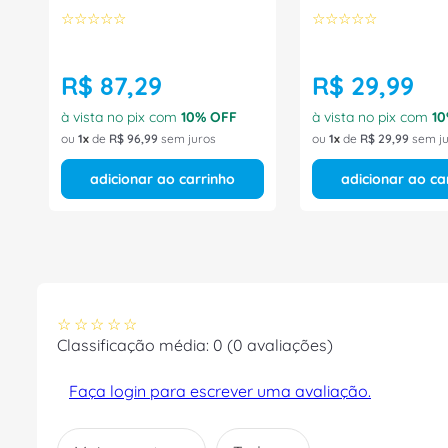
Murrelektronik
☆
☆
☆
☆
☆
☆
☆
☆
☆
☆
R$
87
,
29
R$
29
,
99
à vista no pix com
10
% OFF
à vista no pix com
10
ou
1
de
R$
96
,
99
sem juros
ou
1
de
R$
29
,
99
sem ju
adicionar ao carrinho
adicionar ao ca
☆
☆
☆
☆
☆
Classificação média: 0
(0 avaliações)
Faça login para escrever uma avaliação.