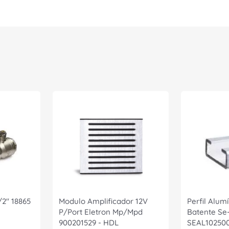
/2" 18865
Modulo Amplificador 12V
Perfil Alu
P/Port Eletron Mp/Mpd
Batente Se
900201529 - HDL
SEAL102500