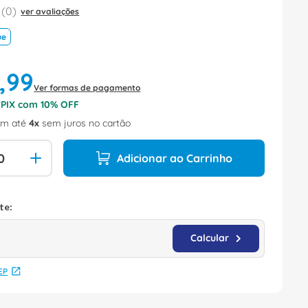
(
0
)
ver avaliações
ue
,
99
Ver formas de pagamento
o PIX com
10
% OFF
m até
4
sem juros no cartão
Adicionar ao Carrinho
EP