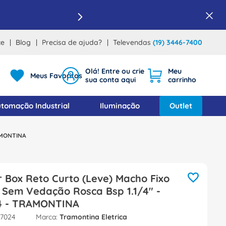
ce
Blog
Precisa de ajuda?
Televendas
(19) 3446-7400
Meus Favoritos
tomação Industrial
Iluminação
Outlet
RAMONTINA
 Box Reto Curto (Leve) Macho Fixo
 Sem Vedação Rosca Bsp 1.1/4" -
4 - TRAMONTINA
27024
Tramontina Eletrica