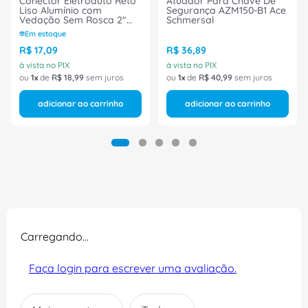
Conector Eletroduto Reto
Atuador Para Chave De
Liso Alumínio com
Segurança AZM150-B1 Ace
Vedação Sem Rosca 2"
Schmersal
Cinza URV URV200C-PB
Em estoque
Daisa
R$
17
,
09
R$
36
,
89
à vista no PIX
à vista no PIX
ou
1
de
R$
18
,
99
sem juros
ou
1
de
R$
40
,
99
sem juros
adicionar ao carrinho
adicionar ao carrinho
Carregando…
Faça login para escrever uma avaliação.