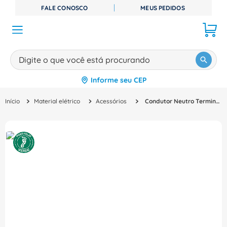
FALE CONOSCO
MEUS PEDIDOS
Digite o que você está procurando
Informe seu CEP
TERMOS MAIS BUSCADOS
Material elétrico
Acessórios
Condutor Neutro Terminal Pe Chave Seccionadora 3LD92502BA Siemens
1
º
disjuntor
2
º
cabo flexivel
3
º
cabo
4
º
contator
5
º
tomada
6
º
barramento
7
º
dps