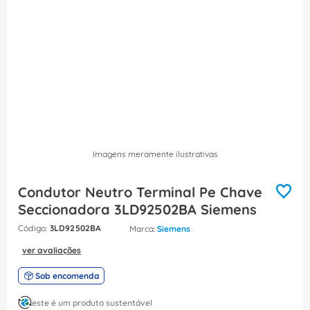
8
º
fita isolante
9
º
caixa passagem
10
º
disjuntor motor
Imagens meramente ilustrativas
Condutor Neutro Terminal Pe Chave
Seccionadora 3LD92502BA Siemens
:
3LD92502BA
Siemens
ver avaliações
Sob encomenda
este é um produto sustentável