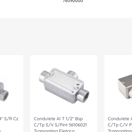
76090000
4" S/R Cz
Condulete Al T 1/2" Bsp
Condulete A
C/Tp S/V S/Pint 56106021
C/Tp C/V P
a
Tramontina Eletrica
Tramontina 