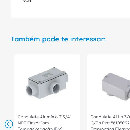
NCM
Também pode te interessar:
Condulete Alumínio T 3/4"
Condulete Al Lb 3/
NPT Cinza Com
C/Tp Pint 56103092
Tampa/Vedação IP66
Tramontina Eletric