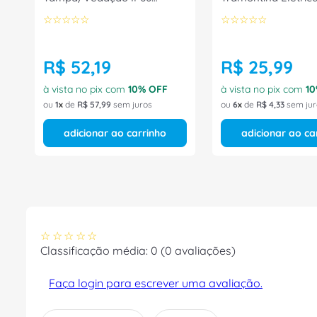
ER15T2N Naville
☆
☆
☆
☆
☆
☆
☆
☆
☆
☆
R$
52
,
19
R$
25
,
99
à vista no pix com
10
% OFF
à vista no pix com
10
ou
1
de
R$
57
,
99
sem juros
ou
6
de
R$
4
,
33
sem jur
adicionar ao carrinho
adicionar ao ca
☆
☆
☆
☆
☆
Classificação média: 0
(0 avaliações)
Faça login para escrever uma avaliação.