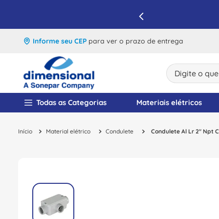
IQUE E APROVEITE
Informe seu CEP
para ver o prazo de entrega
Digite o que v
TERMOS MAIS BUSCA
Todas as Categorias
Materiais elétricos
1
º
disjuntor
Material elétrico
Condulete
Condulete Al Lr 2" Npt 
2
º
cabo flexivel
3
º
cabo
4
º
contator
5
º
tomada
6
º
barramento
7
º
fita isolante