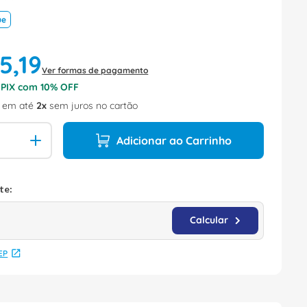
ue
15
,
19
Ver formas de pagamento
o PIX com
10
% OFF
em até
2
sem juros no cartão
Adicionar ao Carrinho
EP