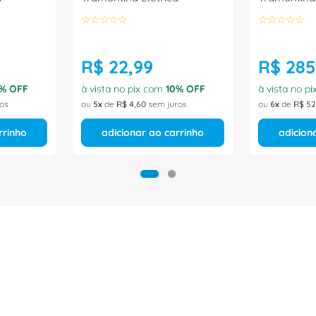
☆
☆
☆
☆
☆
☆
☆
☆
☆
☆
R$
22
,
99
R$
285
% OFF
à vista no pix com
10
% OFF
à vista no p
os
ou
5
de
R$
4
,
60
sem juros
ou
6
de
R$
52
rrinho
adicionar ao carrinho
adicion