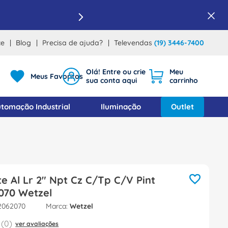
ce
Blog
Precisa de ajuda?
Televendas
(19) 3446-7400
Meus Favoritos
tomação Industrial
Iluminação
Outlet
e Al Lr 2" Npt Cz C/Tp C/V Pint
070 Wetzel
2062070
Wetzel
(
0
)
ver avaliações