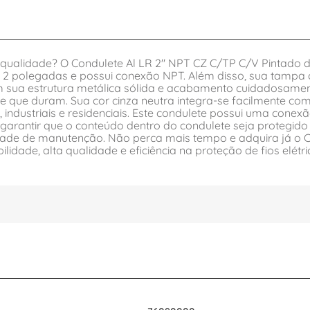
 qualidade? O Condulete Al LR 2" NPT CZ C/TP C/V Pintado d
e 2 polegadas e possui conexão NPT. Além disso, sua tamp
 sua estrutura metálica sólida e acabamento cuidadosamen
e que duram. Sua cor cinza neutra integra-se facilmente co
industriais e residenciais. Este condulete possui uma conex
arantir que o conteúdo dentro do condulete seja protegido 
sidade de manutenção. Não perca mais tempo e adquira já o 
lidade, alta qualidade e eficiência na proteção de fios elét