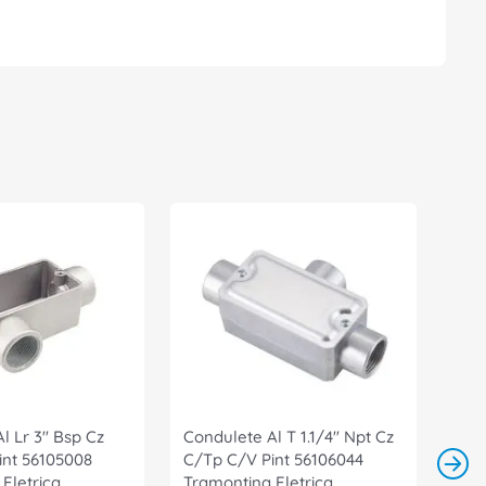
l Lr 3" Bsp Cz
Condulete Al T 1.1/4" Npt Cz
int 56105008
C/Tp C/V Pint 56106044
Eletrica
Tramontina Eletrica