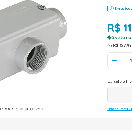
Em estoq
R$
1
à vista n
ou
R$
127
,
99
amente ilustrativas
Não sei meu C