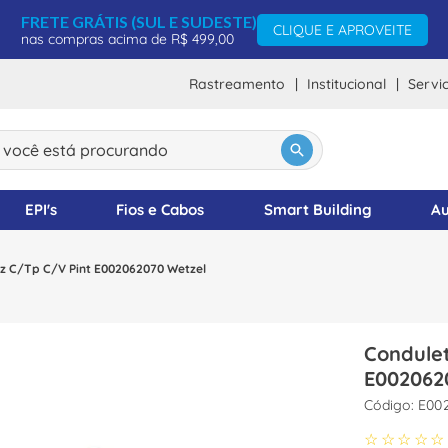
FRETE GRÁTIS (SUL E SUDESTE)
CLIQUE E APROVEITE
nas compras acima de R$ 499,00
Rastreamento
Institucional
Servi
ocê está procurando
DOS
EPI's
Fios e Cabos
Smart Building
Au
Cz C/Tp C/V Pint E002062070 Wetzel
Condulet
E002062
:
E00
☆
☆
☆
☆
☆