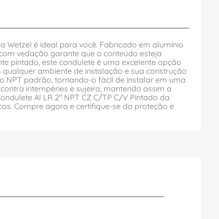
a Wetzel é ideal para você. Fabricado em alumínio
a com vedação garante que o conteúdo esteja
te pintado, este condulete é uma excelente opção
m qualquer ambiente de instalação e sua construção
ão NPT padrão, tornando-o fácil de instalar em uma
contra intempéries e sujeira, mantendo assim a
Condulete Al LR 2" NPT CZ C/TP C/V Pintado da
ricos. Compre agora e certifique-se da proteção e