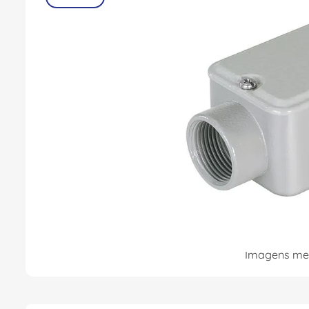
8
º
dps
9
º
orion schneider
10
º
caixa passagem
Imagens mer