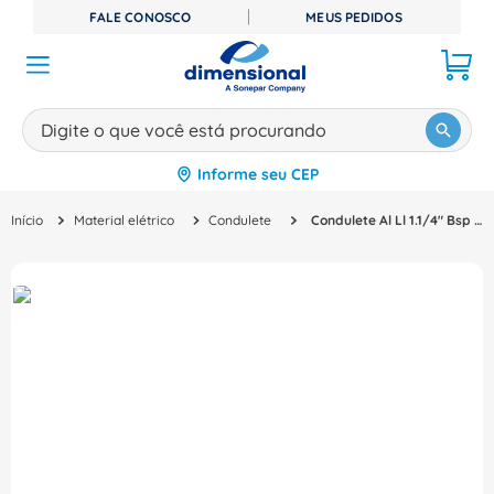
FALE CONOSCO
MEUS PEDIDOS
Digite o que você está procurando
Informe seu CEP
TERMOS MAIS BUSCADOS
Material elétrico
Condulete
Condulete Al Ll 1.1/4" Bsp Cz C/Tp C/V Pint E002050050 Wetzel
1
º
disjuntor
2
º
cabo flexivel
3
º
cabo
4
º
contator
5
º
tomada
6
º
barramento
7
º
dps