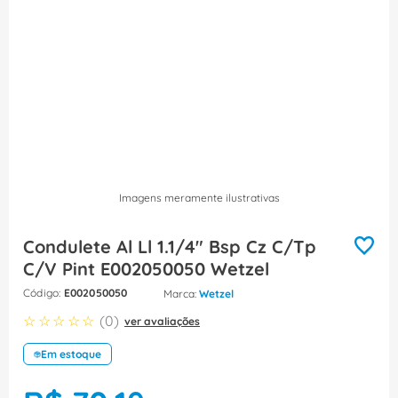
8
º
fita isolante
9
º
caixa passagem
10
º
disjuntor motor
Imagens meramente ilustrativas
Condulete Al Ll 1.1/4" Bsp Cz C/Tp
C/V Pint E002050050 Wetzel
:
E002050050
Wetzel
☆
☆
☆
☆
☆
(
0
)
ver avaliações
Em estoque