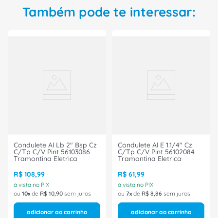
mais tempo procurando outro condulete com
Também pode te interessar:
qualidade inferior, adquira o modelo da marca
Wetzel e sinta a diferença na excelência de suas
instalações elétricas!
Condulete Al Lb 2" Bsp Cz
Condulete Al E 1.1/4" Cz
C/Tp C/V Pint 56103086
C/Tp C/V Pint 56102084
Tramontina Eletrica
Tramontina Eletrica
R$
108
,
99
R$
61
,
99
à vista no PIX
à vista no PIX
ou
10
de
R$
10
,
90
sem juros
ou
7
de
R$
8
,
86
sem juros
adicionar ao carrinho
adicionar ao carrinho