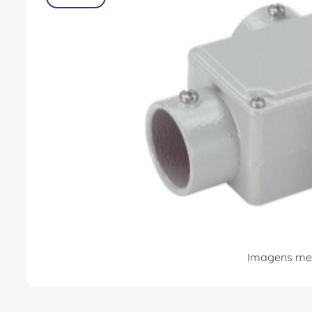
8
º
fita isolante
9
º
caixa passagem
10
º
miluz
Imagens mer