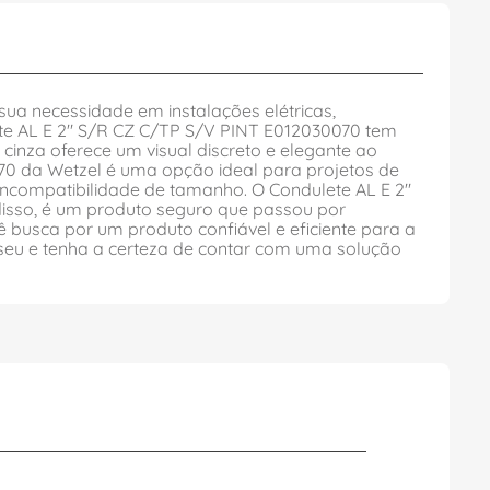
ua necessidade em instalações elétricas,
lete AL E 2" S/R CZ C/TP S/V PINT E012030070 tem
inza oferece um visual discreto e elegante ao
70 da Wetzel é uma opção ideal para projetos de
incompatibilidade de tamanho. O Condulete AL E 2"
disso, é um produto seguro que passou por
cê busca por um produto confiável e eficiente para a
o seu e tenha a certeza de contar com uma solução