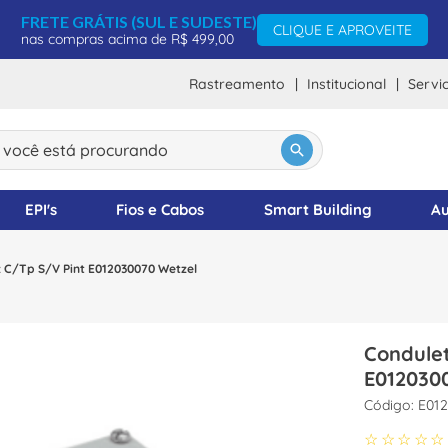
FRETE GRÁTIS (SUL E SUDESTE)
CLIQUE E APROVEITE
nas compras acima de R$ 499,00
Rastreamento
Institucional
Servi
ocê está procurando
DOS
EPI's
Fios e Cabos
Smart Building
Au
z C/Tp S/V Pint E012030070 Wetzel
Condulet
E012030
:
E01
☆
☆
☆
☆
☆