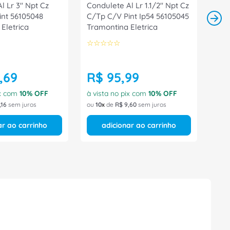
l Lr 3" Npt Cz
Condulete Al Lr 1.1/2" Npt Cz
int 56105048
C/Tp C/V Pint Ip54 56105045
Eletrica
Tramontina Eletrica
☆
☆
☆
☆
☆
,
69
R$
95
,
99
ix com
10
% OFF
à vista no pix com
10
% OFF
,
16
sem juros
ou
10
de
R$
9
,
60
sem juros
ar ao carrinho
adicionar ao carrinho