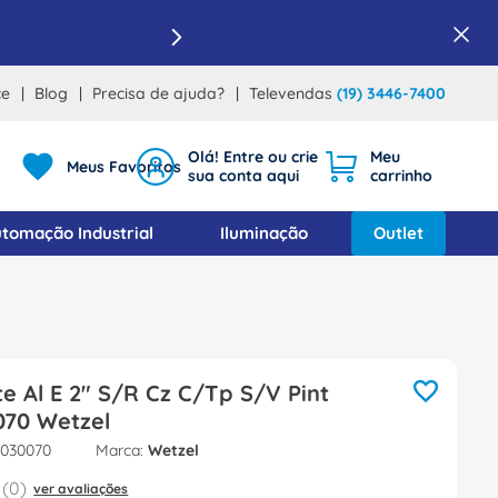
ce
Blog
Precisa de ajuda?
Televendas
(19) 3446-7400
Meus Favoritos
tomação Industrial
Iluminação
Outlet
e Al E 2" S/R Cz C/Tp S/V Pint
070 Wetzel
2030070
Wetzel
(
0
)
ver avaliações