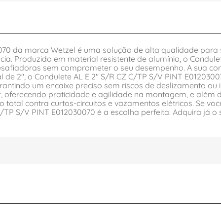
70 da marca Wetzel é uma solução de alta qualidade para s
cia. Produzido em material resistente de alumínio, o Condu
esafiadoras sem comprometer o seu desempenho. A sua cor c
 de 2", o Condulete AL E 2" S/R CZ C/TP S/V PINT E0120300
antindo um encaixe preciso sem riscos de deslizamento ou 
r, oferecendo praticidade e agilidade na montagem, e além 
 total contra curtos-circuitos e vazamentos elétricos. Se vo
 C/TP S/V PINT E012030070 é a escolha perfeita. Adquira já 