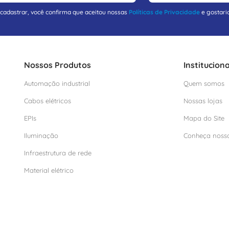
 cadastrar, você confirma que aceitou nossas
Políticas de Privacidade
e gostari
Nossos Produtos
Instituciona
Automação industrial
Quem somos
Cabos elétricos
Nossas lojas
EPIs
Mapa do Site
Iluminação
Conheça noss
Infraestrutura de rede
Material elétrico