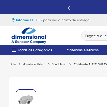
IQUE E APROVEITE
Informe seu CEP
para ver o prazo de entrega
Digite o que v
TERMOS MAIS BUSCA
Todas as Categorias
Materiais elétricos
1
º
disjuntor
Material elétrico
Condulete
Condulete Al E 2" S/R C
2
º
cabo flexivel
3
º
cabo
4
º
contator
5
º
tomada
6
º
barramento
7
º
dps