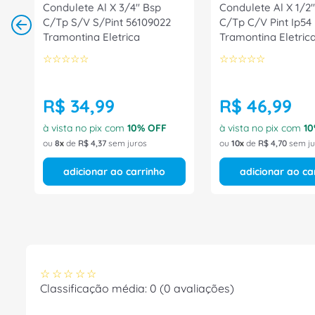
Condulete Al X 3/4" Bsp
Condulete Al X 1/2"
C/Tp S/V S/Pint 56109022
C/Tp C/V Pint Ip54
Tramontina Eletrica
Tramontina Eletric
☆
☆
☆
☆
☆
☆
☆
☆
☆
☆
R$
34
,
99
R$
46
,
99
à vista no pix com
10
% OFF
à vista no pix com
10
ou
8
de
R$
4
,
37
sem juros
ou
10
de
R$
4
,
70
sem ju
adicionar ao carrinho
adicionar ao ca
☆
☆
☆
☆
☆
Classificação média: 0
(0 avaliações)