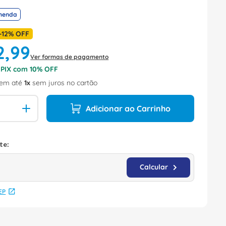
menda
-
12%
OFF
2
,
99
Ver formas de pagamento
o PIX com
10
% OFF
em até
1
sem juros no cartão
Adicionar ao Carrinho
EP