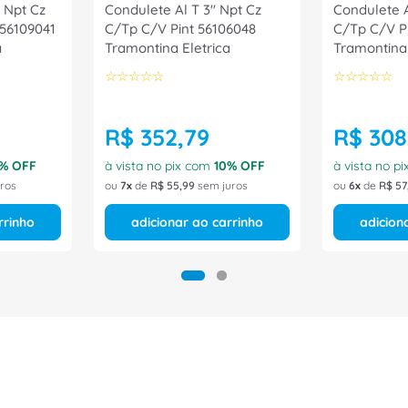
 Npt Cz
Condulete Al T 3" Npt Cz
Condulete A
 56109041
C/Tp C/V Pint 56106048
C/Tp C/V P
a
Tramontina Eletrica
Tramontina 
☆
☆
☆
☆
☆
☆
☆
☆
☆
☆
R$
352
,
79
R$
308
% OFF
à vista no pix com
10
% OFF
à vista no p
ros
ou
7
de
R$
55
,
99
sem juros
ou
6
de
R$
57
rrinho
adicionar ao carrinho
adicion