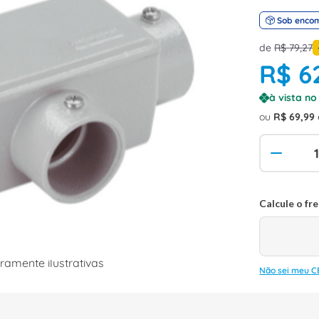
Sob enco
de
R$
79
,
27
R$
6
à vista n
ou
R$
69
,
99
amente ilustrativas
Não sei meu C