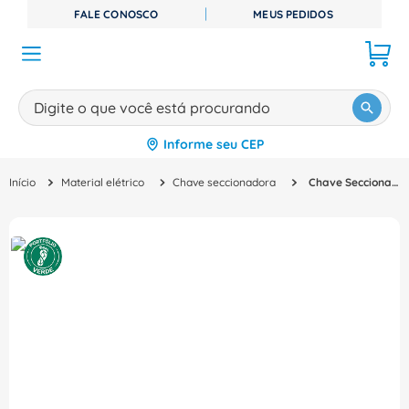
FALE CONOSCO
MEUS PEDIDOS
Digite o que você está procurando
Informe seu CEP
TERMOS MAIS BUSCADOS
Material elétrico
Chave seccionadora
Chave Seccionadora Tripolar 125A 3KF23120MF51 Siemens
1
º
disjuntor
2
º
cabo flexivel
3
º
cabo
4
º
contator
5
º
tomada
6
º
barramento
7
º
dps