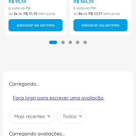
Ace Schmersal
R$
93
,
59
R$
384
,
29
à vista no PIX
à vista no PIX
ou
2
de
R$
51
,
99
sem juros
ou
8
de
R$
53
,
37
sem juros
adicionar ao carrinho
adicionar ao carrinho
Carregando…
Faça login para escrever uma avaliação.
Mais recentes
Todos
Carregando avaliações…