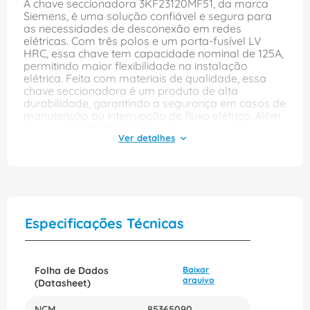
A chave seccionadora 3KF23120MF51, da marca
Siemens, é uma solução confiável e segura para
as necessidades de desconexão em redes
elétricas. Com três polos e um porta-fusível LV
HRC, essa chave tem capacidade nominal de 125A,
permitindo maior flexibilidade na instalação
elétrica. Feita com materiais de qualidade, essa
chave seccionadora é um produto de alta
durabilidade, garantindo a segurança em casos de
manutenção ou interrupção de fluxo elétrico. Além
disso, a 3KF23120MF51 atende aos mais altos
padrões de qualidade, seguindo as normas de
segurança elétrica. A instalação é fácil e prática,
feita através de um trilho DIN. A chave
seccionadora também tem um design compacto e
moderno, oferecendo maior espaço para
instalação, sem comprometer a estética do
ambiente. Com a chave seccionadora
Especificações Técnicas
3KF23120MF51, você pode desligar sua rede
elétrica de forma segura e eficiente sempre que for
necessário, evitando possíveis acidentes elétricos e
garantindo a continuidade do fornecimento de
Folha de Dados
Baixar
energia. A Siemens é uma marca de renome
arquivo
(Datasheet)
mundial no setor de eletricidade, oferecendo
soluções inovadoras e eficientes para seus clientes.
NCM
85365090