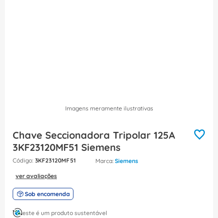
8
º
fita isolante
9
º
caixa passagem
10
º
miluz
Imagens meramente ilustrativas
Chave Seccionadora Tripolar 125A
3KF23120MF51 Siemens
:
3KF23120MF51
Siemens
ver avaliações
Sob encomenda
este é um produto sustentável