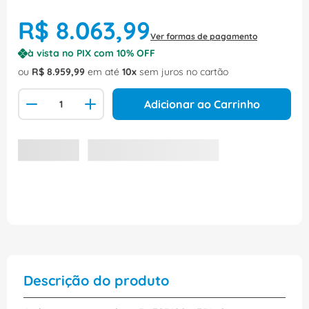
R$
8
.
063
,
99
Ver formas de pagamento
à vista no PIX com
10
% OFF
ou
R$
8
.
959
,
99
em até
10
sem juros no cartão
Adicionar ao Carrinho
Descrição do produto