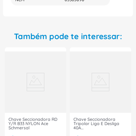
Conte com a qualidade e credibilidade da Siemens
na sua instalação elétrica, utilizando a chave
seccionadora 3KF23120MF51 para garantir a
segurança e a eficiência da sua rede elétrica.
Também pode te interessar:
Chave Seccionadora RD
Chave Seccionadora
Y/R B33 NYLON Ace
Tripolar Liga E Desliga
Schmersal
40A
LB240B33YRTOPOGRAV01