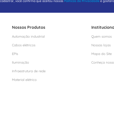
 cadastrar, você confirma que aceitou nossas
Políticas de Privacidade
e gostari
Nossos Produtos
Instituciona
Automação industrial
Quem somos
Cabos elétricos
Nossas lojas
EPIs
Mapa do Site
Iluminação
Conheça noss
Infraestrutura de rede
Material elétrico