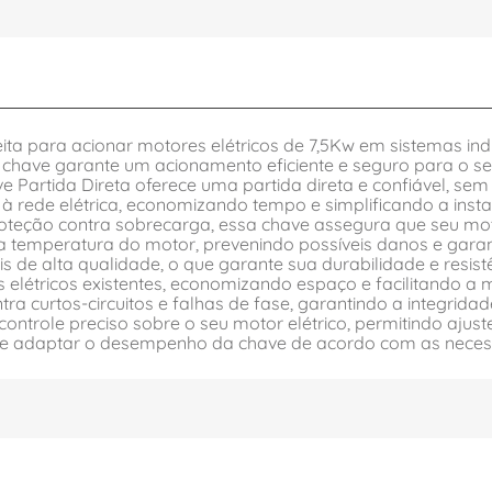
feita para acionar motores elétricos de 7,5Kw em sistemas 
a chave garante um acionamento eficiente e seguro para o s
 Partida Direta oferece uma partida direta e confiável, sem 
e à rede elétrica, economizando tempo e simplificando a in
proteção contra sobrecarga, essa chave assegura que seu mo
 a temperatura do motor, prevenindo possíveis danos e garan
s de alta qualidade, o que garante sua durabilidade e resist
 elétricos existentes, economizando espaço e facilitando 
ra curtos-circuitos e falhas de fase, garantindo a integridad
ontrole preciso sobre o seu motor elétrico, permitindo ajus
e adaptar o desempenho da chave de acordo com as necessi