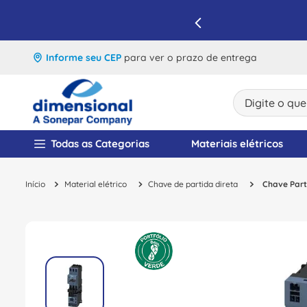
IQUE E APROVEITE
Informe seu CEP
para ver o prazo de entrega
Digite o que v
TERMOS MAIS BUSCA
Todas as Categorias
Materiais elétricos
1
º
disjuntor
Material elétrico
Chave de partida direta
Chave Part
2
º
cabo flexivel
3
º
cabo
4
º
contator
5
º
tomada
6
º
barramento
7
º
fita isolante