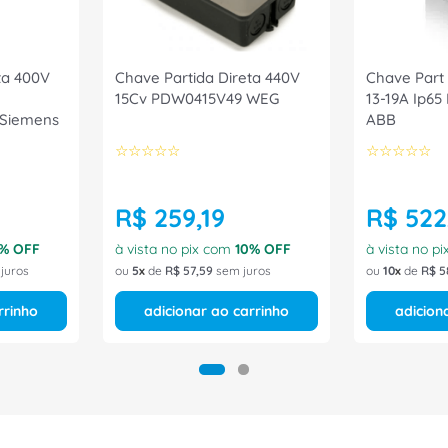
ta 400V
Chave Partida Direta 440V
Chave Part 
15Cv PDW0415V49 WEG
13-19A Ip6
 Siemens
ABB
☆
☆
☆
☆
☆
☆
☆
☆
☆
☆
R$
259
,
19
R$
522
% OFF
à vista no pix com
10
% OFF
à vista no p
juros
ou
5
de
R$
57
,
59
sem juros
ou
10
de
R$
5
rrinho
adicionar ao carrinho
adicion