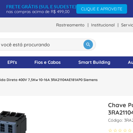
FRETE GRÁTIS (SUL E SUDESTE)
CLIQUE E APROVEITE
nas compras acima de R$ 499,00
Rastreamento
Institucional
Servi
ocê está procurando
DOS
EPI's
Fios e Cabos
Smart Building
Au
ida Direta 400V 7,5Kw 10-16A 3RA21104AE181AP0 Siemens
Chave Pa
3RA2110
:
3RA
☆
☆
☆
☆
☆