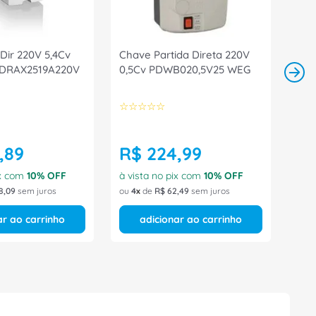
Dir 220V 5,4Cv
Chave Partida Direta 220V
5 DRAX2519A220V
0,5Cv PDWB020,5V25 WEG
☆
☆
☆
☆
☆
,
89
R$
224
,
99
ix com
10
% OFF
à vista no pix com
10
% OFF
8
,
09
sem juros
ou
4
de
R$
62
,
49
sem juros
ar ao carrinho
adicionar ao carrinho