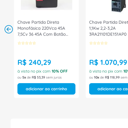
Chave Partida Direta
Chave Partida Dire
Monofásica 220Vca 45A
1,1Kw 2,2-3,2A
7,5Cv 36 45A Com Botão
3RA21101DE151AP0
3PDA0113221B Altronic
☆
☆
☆
☆
☆
☆
☆
☆
☆
☆
R$
240
,
29
R$
1
.
070
,
99
à vista no pix com
10
% OFF
à vista no pix com
10
ou
5
de
R$
53
,
39
sem juros
ou
10
de
R$
118
,
99
sem 
adicionar ao carrinho
adicionar ao ca