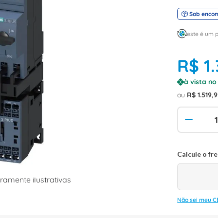
Sob enco
este é um 
R$
1
.
à vista n
ou
R$
1
.
519
,
9
amente ilustrativas
Não sei meu C