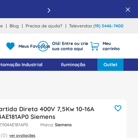
ce
Blog
Precisa de ajuda?
Televendas
(19) 3446-7400
Meus Favoritos
tomação Industrial
Iluminação
Outlet
rtida Direta 400V 7,5Kw 10-16A
4AE181AP0 Siemens
21104AE181AP0
Siemens
(
0
)
ver avaliações