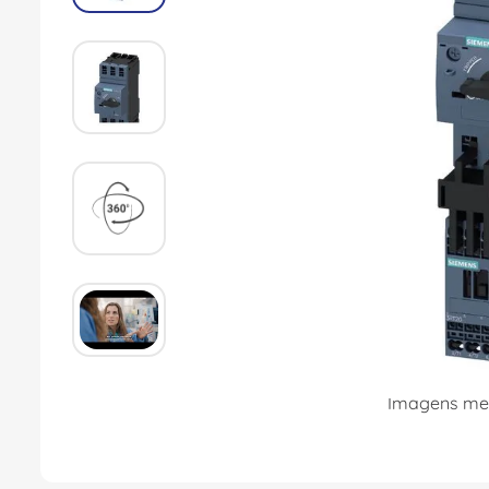
8
º
dps
9
º
orion schneider
10
º
caixa passagem
Imagens mer