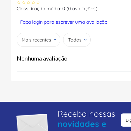
☆
☆
☆
☆
☆
Classificação média: 0
(0 avaliações)
Faça login para escrever uma avaliação.
Mais recentes
Todos
Nenhuma avaliação
Receba nossas
novidades e