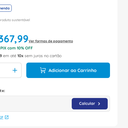
menda
produto sustentável
367
,
99
Ver formas de pagamento
o PIX com
10
% OFF
9
em até
10
sem juros no cartão
Adicionar ao Carrinho
EP