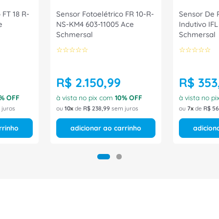
 FT 18 R-
Sensor Fotoelétrico FR 10-R-
Sensor De 
e
NS-KM4 603-11005 Ace
Indutivo IF
Schmersal
Schmersal
☆
☆
☆
☆
☆
☆
☆
☆
☆
☆
R$
2
.
150
,
99
R$
353
% OFF
à vista no pix com
10
% OFF
à vista no p
juros
ou
10
de
R$
238
,
99
sem juros
ou
7
de
R$
56
rrinho
adicionar ao carrinho
adicion