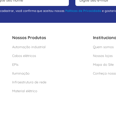
 cadastrar, você confirma que aceitou nossas
Políticas de Privacidade
e gostari
Nossos Produtos
Instituciona
Automação industrial
Quem somos
Cabos elétricos
Nossas lojas
EPIs
Mapa do Site
Iluminação
Conheça noss
Infraestrutura de rede
Material elétrico