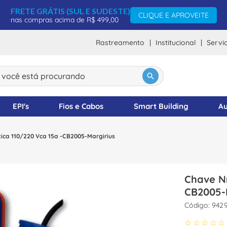
FRETE GRÁTIS (SUL E SUDESTE)
CLIQUE E APROVEITE
nas compras acima de R$ 499,00
Rastreamento
Institucional
Servi
ocê está procurando
DOS
EPI's
Fios e Cabos
Smart Building
Au
ica 110/220 Vca 15a -CB2005-Margirius
Chave Ní
CB2005-
:
942
☆
☆
☆
☆
☆