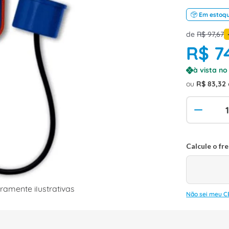
Em estoq
de
R$
97
,
67
R$
7
à vista n
ou
R$
83
,
32
amente ilustrativas
Não sei meu C