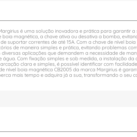
rgirius é uma solução inovadora e prática para garantir a s
 boia magnética, a chave ativa ou desativa a bomba, evita
e suportar correntes de até 15A. Com a chave de nível boia
vatórios de maneira simples e prática, evitando problemas 
em diversas aplicações que demandem a necessidade de mant
de água. Com fixação simples e sob medida, a instalação da 
rcação clara e simples, é possível identificar com facilidad
e nível boia magnética CB2005 da marca Margirius é garantir
perca mais tempo e adquira já a sua, transformando o seu c