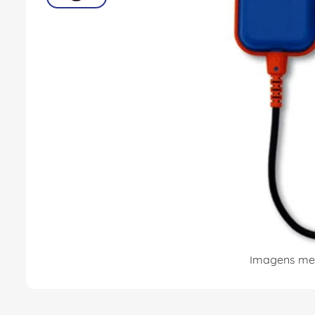
8
º
fita isolante
9
º
caixa passagem
10
º
disjuntor motor
Imagens mer