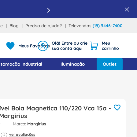
ce
Blog
Precisa de ajuda?
Televendas
(19) 3446-7400
Meus Favoritos
tomação Industrial
Iluminação
Outlet
vel Boia Magnetica 110/220 Vca 15a -
Margirius
9
Margirius
(
0
)
ver avaliações