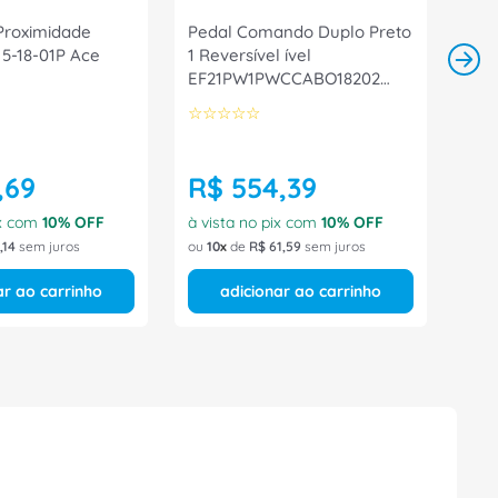
Proximidade
Pedal Comando Duplo Preto
L 5-18-01P Ace
1 Reversível ível
EF21PW1PWCCABO18202
Ace Schmersal
☆
☆
☆
☆
☆
,
69
R$
554
,
39
ix com
10
% OFF
à vista no pix com
10
% OFF
,
14
sem juros
ou
10
de
R$
61
,
59
sem juros
ar ao carrinho
adicionar ao carrinho