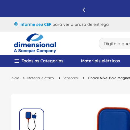
IQUE E APROVEITE
Informe seu CEP
para ver o prazo de entrega
Digite o que v
TERMOS MAIS BUSCA
Todas as Categorias
Materiais elétricos
1
º
disjuntor
Material elétrico
Sensores
Chave Nível Boia Magnet
2
º
cabo flexivel
3
º
cabo
4
º
contator
5
º
tomada
6
º
barramento
7
º
dps