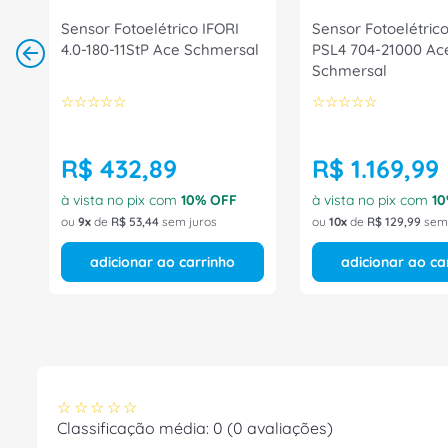
Sensor Fotoelétrico IFORI
Sensor Fotoelétrico
4.0-180-11StP Ace Schmersal
PSL4 704-21000 Ac
Schmersal
☆
☆
☆
☆
☆
☆
☆
☆
☆
☆
R$
432
,
89
R$
1
.
169
,
99
à vista no pix com
10
% OFF
à vista no pix com
10
ou
9
de
R$
53
,
44
sem juros
ou
10
de
R$
129
,
99
sem 
adicionar ao carrinho
adicionar ao ca
☆
☆
☆
☆
☆
Classificação média: 0
(0 avaliações)