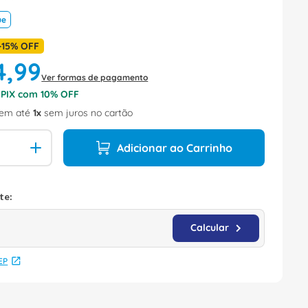
ue
-
15%
OFF
4
,
99
Ver formas de pagamento
o PIX com
10
% OFF
em até
1
sem juros no cartão
Adicionar ao Carrinho
EP