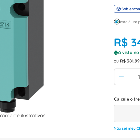
Sob enco
este é um 
R$
3
à vista n
ou
R$
381
,
99
amente ilustrativas
Não sei meu C