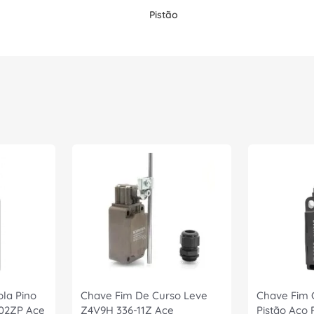
Pistão
la Pino
Chave Fim De Curso Leve
Chave Fim 
02ZP Ace
Z4V9H 336-11Z Ace
Pistão Aço