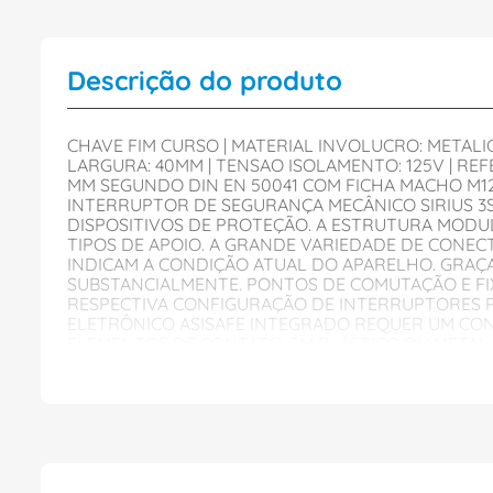
Descrição do produto
CHAVE FIM CURSO | MATERIAL INVOLUCRO: METALICO
LARGURA: 40MM | TENSAO ISOLAMENTO: 125V | REF
MM SEGUNDO DIN EN 50041 COM FICHA MACHO M12,
INTERRUPTOR DE SEGURANÇA MECÂNICO SIRIUS 3S
DISPOSITIVOS DE PROTEÇÃO. A ESTRUTURA MODU
TIPOS DE APOIO. A GRANDE VARIEDADE DE CONEC
INDICAM A CONDIÇÃO ATUAL DO APARELHO. GRAÇ
SUBSTANCIALMENTE. PONTOS DE COMUTAÇÃO E FIX
RESPECTIVA CONFIGURAÇÃO DE INTERRUPTORES PE
ELETRÔNICO ASISAFE INTEGRADO REQUER UM CON
ELEMENTOS DE CONTATO, EM PLÁSTICO OU METAL
DO ESTADO LED E FICHA MACHO M12. A LINHA 3S
ACESSÓRIOS, ESTÃO DISPONÍVEIS, EM FUNÇÃO D
SAFETY IS A SIRIUS BUSINESS.