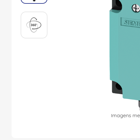
8
º
caixa passagem
9
º
orion schneider
10
º
disjuntor motor
Imagens mer