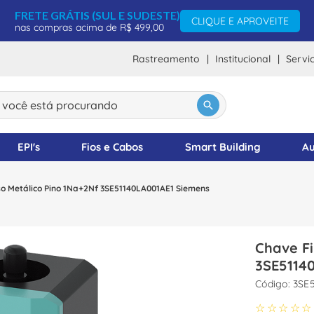
FRETE GRÁTIS (SUL E SUDESTE)
CLIQUE E APROVEITE
nas compras acima de R$ 499,00
Rastreamento
Institucional
Servi
ocê está procurando
DOS
EPI's
Fios e Cabos
Smart Building
Au
o Metálico Pino 1Na+2Nf 3SE51140LA001AE1 Siemens
Chave Fi
3SE5114
:
3SE5
☆
☆
☆
☆
☆