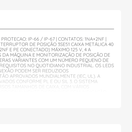
ROTECAO: IP-66 / IP-67 | CONTATOS: 1NA+2NF |
NTERRUPTOR DE POSIÇÃO 3SE51 CAIXA METÁLICA 40
NF E PE CONECTADO) MÁXIMO 125 V, 4 A
S DA MÁQUINA E MONITORIZAÇÃO DE POSIÇÃO DE
ÚMERAS VARIANTES COM UM NÚMERO PEQUENO DE
REQUISITOS NO QUOTIDIANO INDUSTRIAL. OS LEDS
ONEXÃO PODEM SER REDUZIDOS
TÃO APROVADOS MUNDIALMENTE (IEC, UL). A
ADOS CONFORME PL E OU SIL 3. O SISTEMA
RSOS TAMANHOS DE CAIXA, COM VÁRIOS
 OPCIONALMENTE DISPONÍVEIS COM INDICAÇÃO
INTERFACE VEM COMPLETAR O PORTFÓLIO. COMO
E OUTROS ACESSÓRIOS DE MONTAGEM/LIGAÇÃO.