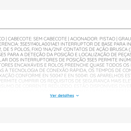
 | CABECOTE: SEM CABECOTE | ACIONADOR: PISTAO | GRAU P
ERENCIA: 3SE51140LA001AE1 INTERRUPTOR DE BASE PARA I
 DE 5 POLOS, FIXO 1NA/2NF CONTATOS DE AÇÃO BRUSCA (2
E5 PARA A DETEÇÃO DA POSIÇÃO E LOCALIZAÇÃO DE PEÇA
LAR DOS INTERRUPTORES DE POSIÇÃO 3SE5 PERMITE IN
TORES ENCAIXÁVEIS E ROLOS PREENCHE QUASE TODOS OS 
AS À TECNOLOGIA DE CONEXÃO RÁPIDA, OS TEMPOS DE C
AÇÃO CONFORME EN 50047 E EN 50041. OS APARELHOS ES
RMITE CUMPRIR OS REQUISITOS DE SEGURANÇA MAIS ELEV
SUMO DE CORRENTE REDUZIDO. ESTÃO DISPONÍVEIS DIVE
 OU COM MODELO COMPACTO. ALGUMAS VARIANTES ESTÃO
F1 COM LIGAÇÃO DIRETA AO SISTEMA DE BARRAMENTOS AS-
E CADA VERSÃO, CABEÇAS DE ACIONAMENTO, CONECTORES 