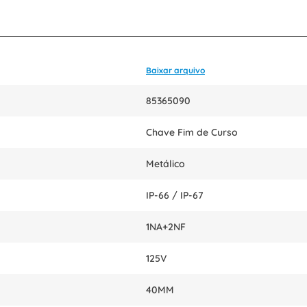
Baixar arquivo
85365090
Chave Fim de Curso
Metálico
IP-66 / IP-67
1NA+2NF
125V
40MM