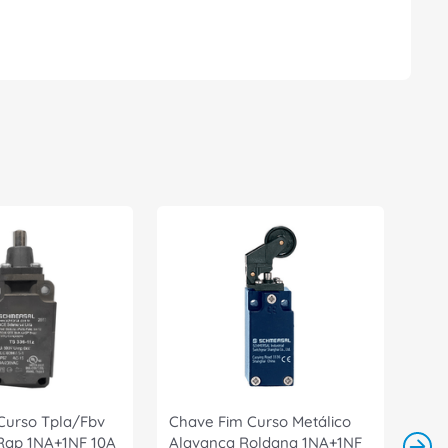
Curso Tpla/Fbv
Chave Fim Curso Metálico
 Rap 1NA+1NF 10A
Alavanca Roldana 1NA+1NF