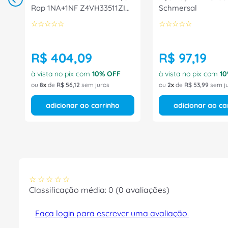
Rap 1NA+1NF Z4VH33511ZI
Schmersal
Ace Schmersal
☆
☆
☆
☆
☆
☆
☆
☆
☆
☆
R$
404
,
09
R$
97
,
19
à vista no pix com
10
% OFF
à vista no pix com
10
ou
8
de
R$
56
,
12
sem juros
ou
2
de
R$
53
,
99
sem j
adicionar ao carrinho
adicionar ao ca
☆
☆
☆
☆
☆
Classificação média: 0
(0 avaliações)
Faça login para escrever uma avaliação.