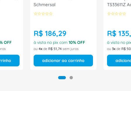
Schmersal
TS33611Z A
☆
☆
☆
☆
☆
☆
☆
☆
☆
☆
R$
186
,
29
R$
135
% OFF
à vista no pix com
10
% OFF
à vista no p
uros
ou
4
de
R$
51
,
74
sem juros
ou
3
de
R$
50
rrinho
adicionar ao carrinho
adicion