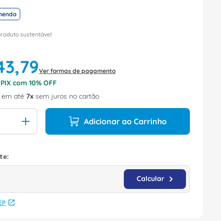
menda
produto sustentável
43
,
79
Ver formas de pagamento
o PIX com
10
% OFF
em até
7
sem juros no cartão
Adicionar ao Carrinho
EP