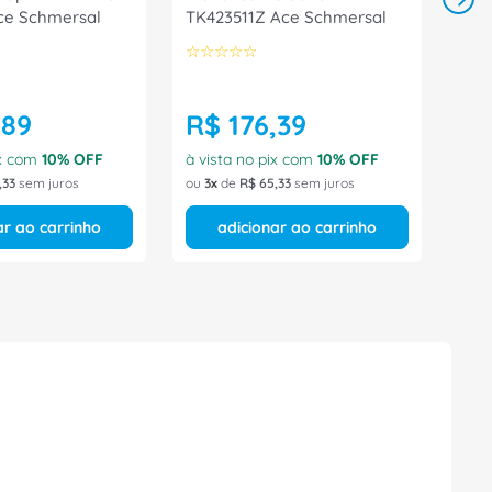
ce Schmersal
TK423511Z Ace Schmersal
☆
☆
☆
☆
☆
,
89
R$
176
,
39
ix com
10
% OFF
à vista no pix com
10
% OFF
,
33
sem juros
ou
3
de
R$
65
,
33
sem juros
ar ao carrinho
adicionar ao carrinho