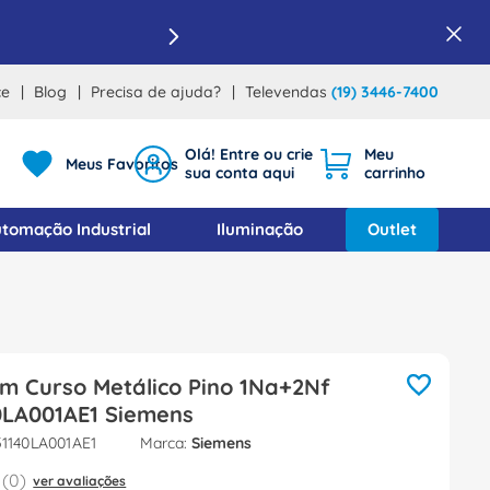
ce
Blog
Precisa de ajuda?
Televendas
(19) 3446-7400
Meus Favoritos
tomação Industrial
Iluminação
Outlet
m Curso Metálico Pino 1Na+2Nf
0LA001AE1 Siemens
1140LA001AE1
Siemens
(
0
)
ver avaliações