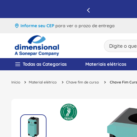
IQUE E APROVEITE
Informe seu CEP
para ver o prazo de entrega
Digite o que v
TERMOS MAIS BUSCA
Todas as Categorias
Materiais elétricos
1
º
disjuntor
Material elétrico
Chave fim de curso
Chave Fim Curs
2
º
cabo flexivel
3
º
cabo
4
º
contator
5
º
tomada
6
º
fita isolante
7
º
dps