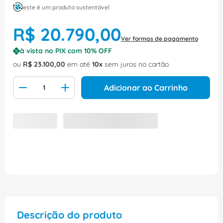
este é um produto sustentável
R$
20
.
790
,
00
Ver formas de pagamento
à vista no PIX com
10
% OFF
ou
R$
23
.
100
,
00
em até
10
sem juros no cartão
Adicionar ao Carrinho
Descrição do produto