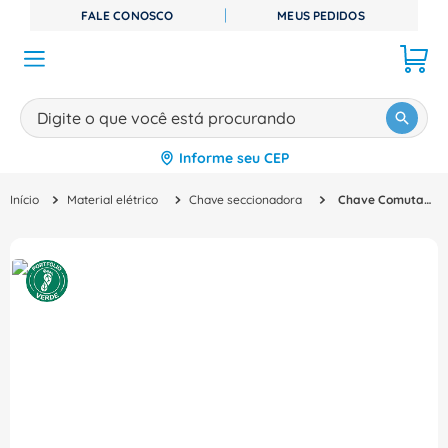
FALE CONOSCO
MEUS PEDIDOS
Digite o que você está procurando
Informe seu CEP
TERMOS MAIS BUSCADOS
Material elétrico
Chave seccionadora
Chave Comutadora Tripolar Parafuso Curt Tripolar 1600A BB3216003 Siemens
1
º
disjuntor
2
º
cabo flexivel
3
º
cabo
4
º
contator
5
º
tomada
6
º
barramento
7
º
dps