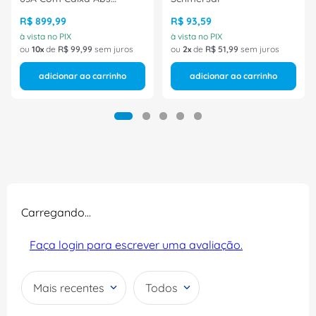
LB263MB34 Ace Schmersal
R$
899
,
99
R$
93
,
59
à vista no PIX
à vista no PIX
ou
10
de
R$
99
,
99
sem juros
ou
2
de
R$
51
,
99
sem juros
adicionar ao carrinho
adicionar ao carrinho
Carregando…
Faça login para escrever uma avaliação.
Mais recentes
Todos