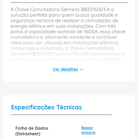
A Chave Comutadora Siemens BB3216003 é a
solução perfeita para quem busca qualidade e
segurança na hora de realizar a comutação de
energia elétrica em suas instalações. Com três
polos e capacidade nominal de 1600A, essa chave
comutadora é altamente resistente e confiável.
Ideal para ser utilizada em instalações elétricas
comerciais e industriais, a Chave Comutadora
Siemens BB3216003 possui fixação por parafuso e
manopla curta cinza, proporcionando facilidade e
praticidade na hora de fazer as conexões elétricas.
Além disso, seu modelo back-to-back garante um
fluxo de energia contínuo e estável, assegurando a
qualidade do fornecimento elétrico para seus
equipamentos e maquinários. Com o selo de
qualidade Siemens, esta chave comutadora é
produzida com materiais de alta qualidade e
resistência, garantindo a sua durabilidade e
Especificações Técnicas
segurança. Não perca mais tempo e adquira
agora mesmo a Chave Comutadora Siemens
BB3216003. Garanta qualidade e segurança em
suas instalações elétricas e tenha a tranquilidade
Folha de Dados
Baixar
que merece. Compre já!
arquivo
(Datasheet)