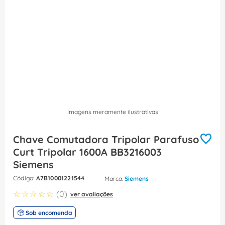
8
º
fita isolante
9
º
caixa passagem
10
º
disjuntor motor
Imagens meramente ilustrativas
Chave Comutadora Tripolar Parafuso
Curt Tripolar 1600A BB3216003
Siemens
:
A7B10001221544
Siemens
☆
☆
☆
☆
☆
(
0
)
ver avaliações
Sob encomenda