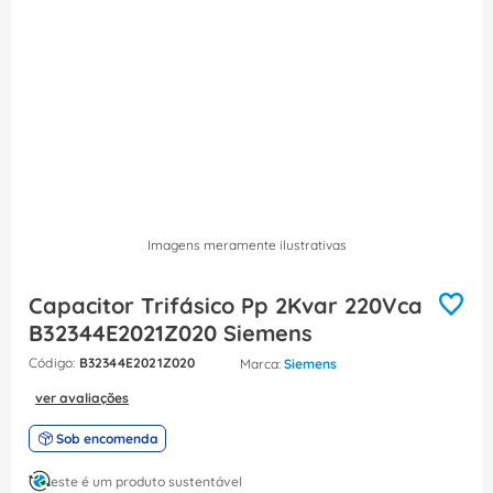
8
º
caixa passagem
9
º
orion schneider
10
º
disjuntor motor
Imagens meramente ilustrativas
Capacitor Trifásico Pp 2Kvar 220Vca
B32344E2021Z020 Siemens
:
B32344E2021Z020
Siemens
ver avaliações
Sob encomenda
este é um produto sustentável