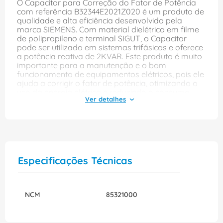
O Capacitor para Correção do Fator de Potência
com referência B32344E2021Z020 é um produto de
qualidade e alta eficiência desenvolvido pela
marca SIEMENS. Com material dielétrico em filme
de polipropileno e terminal SIGUT, o Capacitor
pode ser utilizado em sistemas trifásicos e oferece
a potência reativa de 2KVAR. Este produto é muito
importante para a manutenção e o bom
funcionamento de equipamentos elétricos, pois ele
ajuda a corrigir o fator de potência, otimizando o
uso da energia elétrica e reduzindo o consumo
desnecessário de energia. A utilização consciente e
eficiente da energia elétrica pode gerar uma
grande economia na conta de luz. O Capacitor
para Correção do Fator de Potência tem o padrão
IEC 60831-1/60831-2 que garante sua qualidade e
segurança. Com o modo de terminal SIGUT, ele
também é muito fácil de instalar e compatível com
Especificações Técnicas
diversos equipamentos. Além disso, este modelo
conta com dispositivo de segurança integrado,
trazendo mais tranquilidade e segurança durante
o uso. A marca SIEMENS é reconhecida
NCM
85321000
mundialmente por sua qualidade e confiabilidade,
e este produto não é exceção. Adquira já o
Capacitor para Correção do Fator de Potência