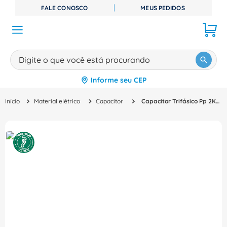
FALE CONOSCO
MEUS PEDIDOS
Digite o que você está procurando
Informe seu CEP
TERMOS MAIS BUSCADOS
Material elétrico
Capacitor
Capacitor Trifásico Pp 2Kvar 220Vca B32344E2021Z020 Siemens
1
º
disjuntor
2
º
cabo flexivel
3
º
cabo
4
º
contator
5
º
tomada
6
º
fita isolante
7
º
dps