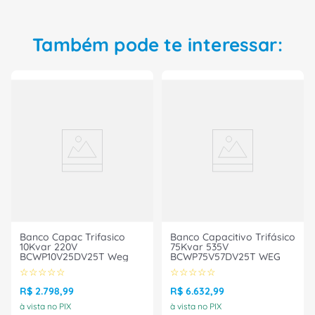
SIEMENS B32344E2021Z020, e tenha um
equipamento confiável e eficiente para reduzir os
custos de energia elétrica em sua empresa.
Também pode te interessar:
Garanta qualidade, segurança e eficiência com
este produto excepcional. Aproveite agora!
Banco Capac Trifasico
Banco Capacitivo Trifásico
10Kvar 220V
75Kvar 535V
BCWP10V25DV25T Weg
BCWP75V57DV25T WEG
☆
☆
☆
☆
☆
☆
☆
☆
☆
☆
R$
2
.
798
,
99
R$
6
.
632
,
99
à vista no PIX
à vista no PIX