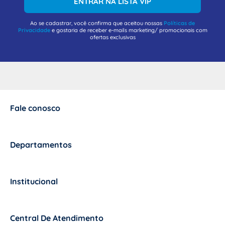
ENTRAR NA LISTA VIP
Ao se cadastrar, você confirma que aceitou nossas
Políticas de
Privacidade
e gostaria de receber e-mails marketing/ promocionais com
ofertas exclusivas
Fale conosco
+
Departamentos
+
Institucional
+
Central De Atendimento
+