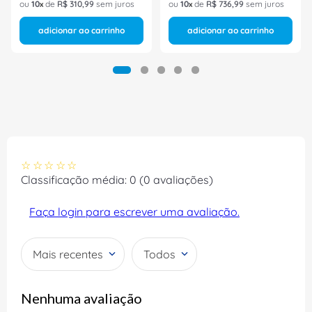
ou
10
de
R$
310
,
99
sem juros
ou
10
de
R$
736
,
99
sem juros
adicionar ao carrinho
adicionar ao carrinho
☆
☆
☆
☆
☆
Classificação média: 0
(0 avaliações)
Faça login para escrever uma avaliação.
Mais recentes
Todos
Nenhuma avaliação