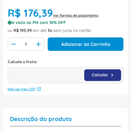
R$
176
,
39
Ver formas de pagamento
à vista no PIX com
10
% OFF
ou
R$
195
,
99
em até
3
sem juros no cartão
Adicionar ao Carrinho
Não sei meu CEP
Descrição do produto