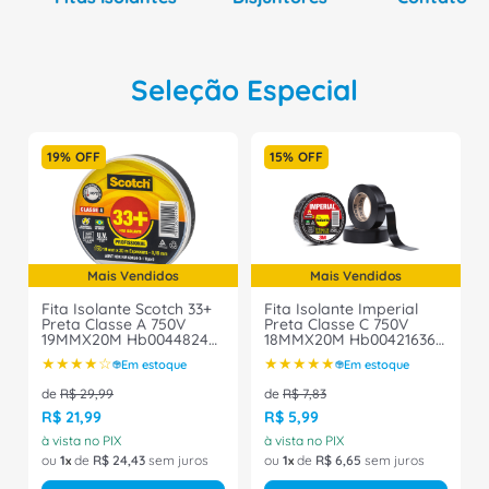
Seleção Especial
19%
OFF
15%
OFF
Mais Vendidos
Mais Vendidos
Fita Isolante Scotch 33+
Fita Isolante Imperial
Preta Classe A 750V
Preta Classe C 750V
19MMX20M Hb004482483
18MMX20M Hb004216360
3M
3M
★
★
★
★
☆
★
★
★
★
★
Em estoque
Em estoque
de
R$
29
,
99
de
R$
7
,
83
R$
21
,
99
R$
5
,
99
à vista no PIX
à vista no PIX
ou
1
de
R$
24
,
43
sem juros
ou
1
de
R$
6
,
65
sem juros