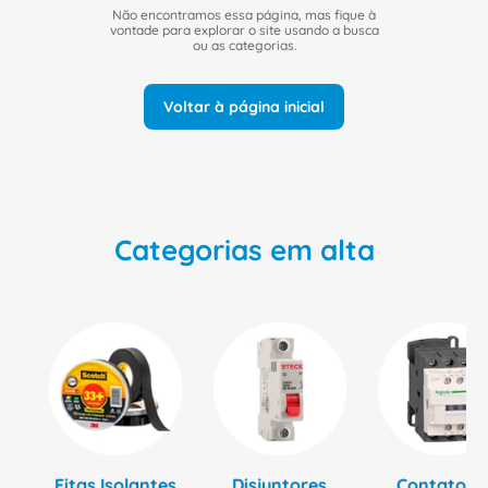
8
º
dps
Não encontramos essa página, mas fique à
vontade para explorar o site usando a busca
9
º
orion schneider
ou as categorias.
10
º
caixa passagem
Voltar à página inicial
Categorias em alta
Fitas Isolantes
Disjuntores
Contatore