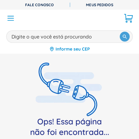
FALE CONOSCO
MEUS PEDIDOS
Digite o que você está procurando
Informe seu CEP
TERMOS MAIS BUSCADOS
1
º
disjuntor
2
º
cabo flexivel
3
º
cabo
4
º
contator
5
º
tomada
6
º
barramento
Ops! Essa página
7
º
fita isolante
não foi encontrada...