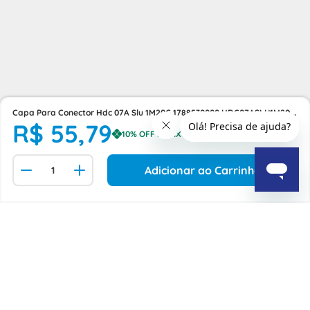
Capa Para Conector Hdc 07A Slu 1M20G 1788530000 HDC07ASLU1M20G
R$
55
,
79
Weidmuller Conexel
Adicionar ao Carrinho