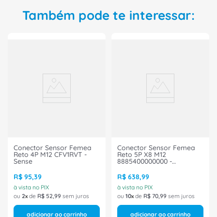
Também pode te interessar:
Conector Sensor Femea
Conector Sensor Femea
Reto 4P M12 CFV1RVT -
Reto 5P X8 M12
Sense
8885400000000 -
Murrelektronik
R$
95
,
39
R$
638
,
99
à vista no PIX
à vista no PIX
ou
2
de
R$
52
,
99
sem juros
ou
10
de
R$
70
,
99
sem juros
adicionar ao carrinho
adicionar ao carrinho