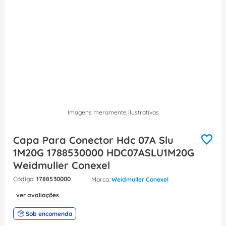
8
º
dps
9
º
orion schneider
10
º
caixa passagem
Imagens meramente ilustrativas
Capa Para Conector Hdc 07A Slu
1M20G 1788530000 HDC07ASLU1M20G
Weidmuller Conexel
:
1788530000
Weidmuller Conexel
ver avaliações
Sob encomenda