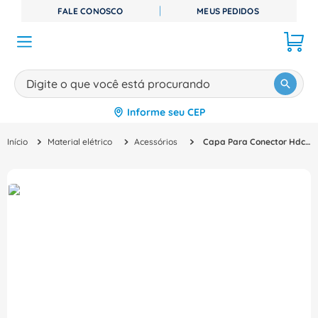
FALE CONOSCO
MEUS PEDIDOS
Digite o que você está procurando
Informe seu CEP
TERMOS MAIS BUSCADOS
Material elétrico
Acessórios
Capa Para Conector Hdc 07A Slu 1M20G 1788530000 HDC07ASLU1M20G Weidmuller Conexel
1
º
disjuntor
2
º
cabo flexivel
3
º
cabo
4
º
contator
5
º
tomada
6
º
barramento
7
º
fita isolante