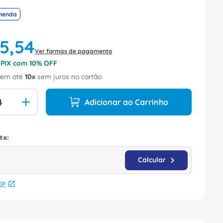
menda
15
,
54
Ver formas de pagamento
o PIX com
10
% OFF
em até
10
sem juros no cartão
Adicionar ao Carrinho
EP