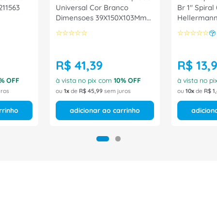
211563
Universal Cor Branco
Br 1" Spira
Dimensoes 39X150X103Mm
Hellerman
Canaleta 11808918
☆
☆
☆
☆
☆
☆
☆
☆
☆
☆
Hellermann
R$
41
,
39
R$
13
,
% OFF
à vista no pix com
10
% OFF
à vista no p
ros
ou
1
de
R$
45
,
99
sem juros
ou
10
de
R$
1
,
rrinho
adicionar ao carrinho
adicion