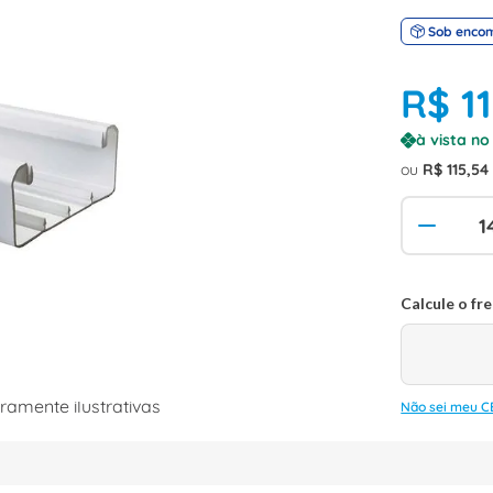
Sob enco
R$
1
à vista n
ou
R$
115
,
54
amente ilustrativas
Não sei meu C