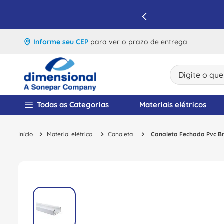
IQUE E APROVEITE
Informe seu CEP
para ver o prazo de entrega
Digite o que v
TERMOS MAIS BUSCA
Todas as Categorias
Materiais elétricos
1
º
disjuntor
Material elétrico
Canaleta
Canaleta Fechada Pvc B
2
º
cabo flexivel
3
º
cabo
4
º
contator
5
º
tomada
6
º
barramento
7
º
dps