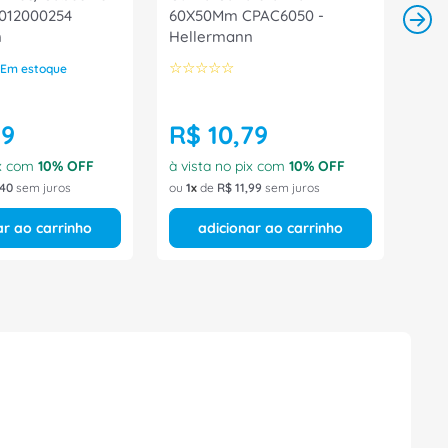
l 012000254
60X50Mm CPAC6050 -
n
Hellermann
☆
☆
☆
☆
☆
Em estoque
99
R$
10
,
79
ix com
10
% OFF
à vista no pix com
10
% OFF
40
sem juros
ou
1
de
R$
11
,
99
sem juros
ar ao carrinho
adicionar ao carrinho