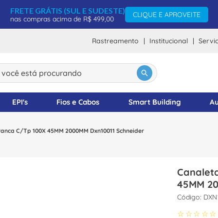
FRETE GRÁTIS (SUL E SUDESTE)
CLIQUE E APROVEITE
nas compras acima de R$ 499,00
Rastreamento
Institucional
Servi
ocê está procurando
DOS
EPI's
Fios e Cabos
Smart Building
Au
ranca C/Tp 100X 45MM 2000MM Dxn10011 Schneider
Canalet
45MM 20
:
DXN
☆
☆
☆
☆
☆