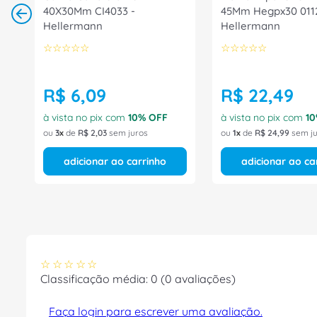
40X30Mm CI4033 -
45Mm Hegpx30 011
Hellermann
Hellermann
☆
☆
☆
☆
☆
☆
☆
☆
☆
☆
R$
6
,
09
R$
22
,
49
à vista no pix com
10
% OFF
à vista no pix com
10
ou
3
de
R$
2
,
03
sem juros
ou
1
de
R$
24
,
99
sem ju
adicionar ao carrinho
adicionar ao ca
☆
☆
☆
☆
☆
Classificação média: 0
(0 avaliações)
Faça login para escrever uma avaliação.