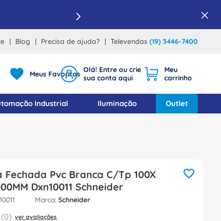
ce
Blog
Precisa de ajuda?
Televendas
(19) 3446-7400
Meus Favoritos
tomação Industrial
Iluminação
Outlet
a Fechada Pvc Branca C/Tp 100X
00MM Dxn10011 Schneider
10011
Schneider
(
0
)
ver avaliações