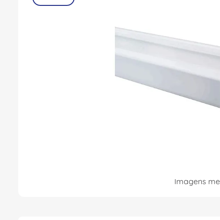
8
º
fita isolante
9
º
caixa passagem
10
º
disjuntor motor
Imagens mer