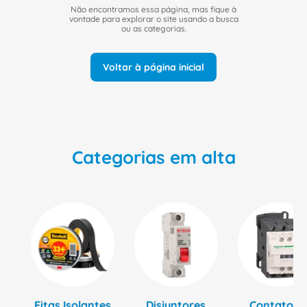
8
º
fita isolante
Não encontramos essa página, mas fique à
vontade para explorar o site usando a busca
9
º
caixa passagem
ou as categorias.
10
º
disjuntor motor
Voltar à página inicial
Categorias em alta
Fitas Isolantes
Disjuntores
Contatore