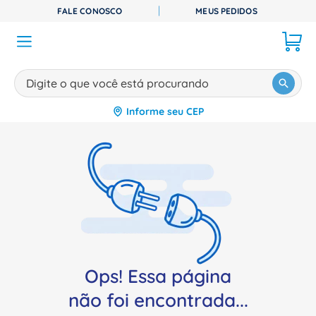
FALE CONOSCO
MEUS PEDIDOS
Digite o que você está procurando
Informe seu CEP
TERMOS MAIS BUSCADOS
1
º
disjuntor
2
º
cabo flexivel
3
º
cabo
4
º
contator
5
º
tomada
6
º
barramento
Ops! Essa página
7
º
dps
não foi encontrada...