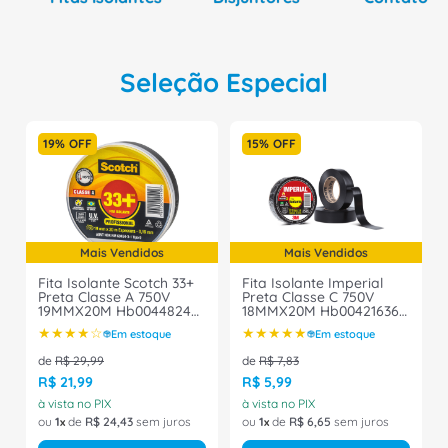
Seleção Especial
19%
OFF
15%
OFF
Mais Vendidos
Mais Vendidos
Fita Isolante Scotch 33+
Fita Isolante Imperial
Preta Classe A 750V
Preta Classe C 750V
19MMX20M Hb004482483
18MMX20M Hb004216360
3M
3M
★
★
★
★
☆
★
★
★
★
★
Em estoque
Em estoque
de
R$
29
,
99
de
R$
7
,
83
R$
21
,
99
R$
5
,
99
à vista no PIX
à vista no PIX
ou
1
de
R$
24
,
43
sem juros
ou
1
de
R$
6
,
65
sem juros