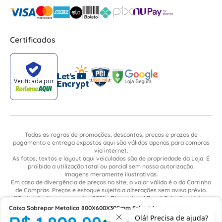
Certificados
Todas as regras de promoções, descontos, preços e prazos de
pagamento e entrega expostos aqui são válidos apenas para compras
via internet.
As fotos, textos e layout aqui veiculados são de propriedade da Loja. É
proibida a utilização total ou parcial sem nossa autorização.
Imagens meramente ilustrativas.
Em caso de divergência de preços no site, o valor válido é o do Carrinho
de Compras. Preços e estoque sujeito a alterações sem aviso prévio.
©Todos direitos reservados 2021 - Dimensional Brasil Soluções Ltda. -
CNPJ: 06.913.480/0015-63 - Avenida Armando Ragonha, 190 - Bairro
Caixa Sobrepor Metalica 800X600X300mm Schneider
Village Limeira. Pavilhão Sítio São João - Limeira - SP / CEP: 13.481-316