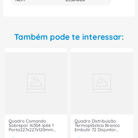
um produto de alta qualidade e tecnologia, que
garante eficiência e segurança para a sua
empresa. Não perca tempo e adquira já o seu!
Também pode te interessar:
Quadro Comando
Quadro Distribuição
Sobrepor AI304 Ip66 1
Termoplástica Branco
Porta227x227x120mm
Embutir 72 Disjuntor
1672600 Rittal
56300058 Tramontina