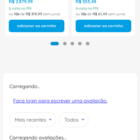
Eletrica
R$
2
.
879
,
99
R$
553
,
49
à vista no PIX
à vista no PIX
ou
10
de
R$
319
,
99
sem juros
ou
10
de
R$
61
,
49
sem juros
adicionar ao carrinho
adicionar ao carrinho
Carregando…
Faça login para escrever uma avaliação.
Mais recentes
Todos
Carregando avaliações…