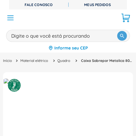
FALE CONOSCO
MEUS PEDIDOS
Digite o que você está procurando
Informe seu CEP
TERMOS MAIS BUSCADOS
Material elétrico
Quadro
Caixa Sobrepor Metalica 800X600X300mm Schneider
1
º
disjuntor
2
º
cabo flexivel
3
º
cabo
4
º
contator
5
º
tomada
6
º
barramento
7
º
fita isolante