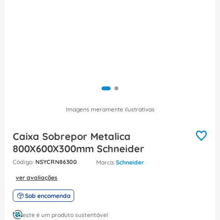
8
º
dps
9
º
orion schneider
10
º
caixa passagem
Imagens meramente ilustrativas
Caixa Sobrepor Metalica
800X600X300mm Schneider
:
NSYCRN86300
Schneider
ver avaliações
Sob encomenda
este é um produto sustentável