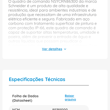
O quadro de comando NSYCRN86300 da marca
Schneider é um produto de alta qualidade e
resistência, ideal para ambientes industriais e de
produção que necessitam de uma infraestrutura
elétrica eficiente e segura. Fabricado em aço
carbono com tratamento superficial de pintura e
com proteção IP-66, este quadro de comando é
capaz de suportar altas temperaturas, umidade e
poeira, além de prevenir a entrada de água e
outros líquidos que possam prejudicar o
funcionamento dos equipamentos elétricos. Com
dimensões de 800mm de altura, 600mm de
largura e 300mm de profundidade, o quadro de
comando NSYCRN86300 tem uma porta de fácil
acesso, o que facilita a manutenção de cabos e
instalações elétricas, economizando tempo e
dinheiro. O modelo NSYCRN é referência em
quadros de comando no mercado, reconhecido
Especificações Técnicas
pela sua qualidade e resistência. Além disso, o
fabricante Schneider é uma das lideranças globais
no setor elétrico, o que garante a confiança e
segurança na hora de escolher um produto para a
Folha de Dados
Baixar
sua infraestrutura elétrica. Adquira agora mesmo o
arquivo
(Datasheet)
quadro de comando NSYCRN86300 da marca
Schneider e tenha a certeza de estar escolhendo
NCM
85381000