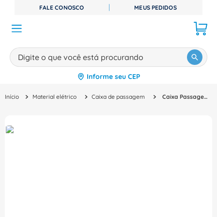
FALE CONOSCO
MEUS PEDIDOS
Digite o que você está procurando
Informe seu CEP
TERMOS MAIS BUSCADOS
Material elétrico
Caixa de passagem
Caixa Passagem Piso Alumínio 3/4 " Bsp 4x2" - 56120012 - TRAMONTINA
1
º
disjuntor
2
º
cabo flexivel
3
º
cabo
4
º
contator
5
º
tomada
6
º
fita isolante
7
º
dps