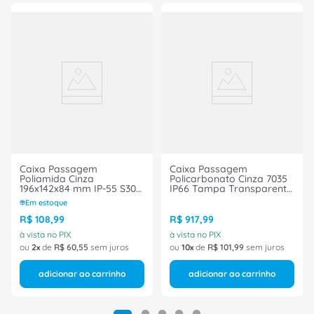
Caixa Passagem
Caixa Passagem
Poliamida Cinza
Policarbonato Cinza 7035
196x142x84 mm IP-55 S306
IP66 Tampa Transparente
Steck
254x360x165mm S Rittal
Em estoque
R$
108
,
99
R$
917
,
99
à vista no PIX
à vista no PIX
ou
2
de
R$
60
,
55
sem juros
ou
10
de
R$
101
,
99
sem juros
adicionar ao carrinho
adicionar ao carrinho