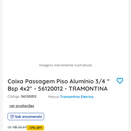
8
º
caixa passagem
9
º
orion schneider
10
º
disjuntor motor
Imagens meramente ilustrativas
Caixa Passagem Piso Alumínio 3/4 "
Bsp 4x2" - 56120012 - TRAMONTINA
:
56120012
Tramontina Eletrica
ver avaliações
Sob encomenda
de
R$
26
,
67
-
17%
OFF