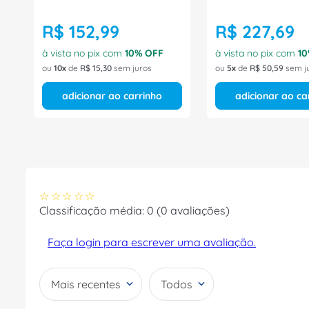
R$
152
,
99
R$
227
,
69
à vista no pix com
10
% OFF
à vista no pix com
10
ou
10
de
R$
15
,
30
sem juros
ou
5
de
R$
50
,
59
sem j
adicionar ao carrinho
adicionar ao ca
☆
☆
☆
☆
☆
Classificação média: 0
(0 avaliações)
Faça login para escrever uma avaliação.
Mais recentes
Todos