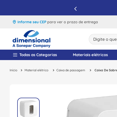
IQUE E APROVEITE
Informe seu CEP
para ver o prazo de entrega
Digite o que v
TERMOS MAIS BUSCA
Todas as Categorias
Materiais elétricos
1
º
disjuntor
Material elétrico
Caixa de passagem
Caixa De Sobre
2
º
cabo flexivel
3
º
cabo
4
º
contator
5
º
tomada
6
º
barramento
7
º
fita isolante