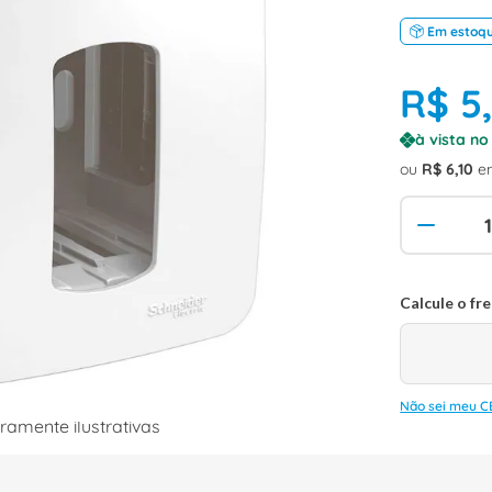
Em estoq
R$
5
à vista n
ou
R$
6
,
10
e
Não sei meu C
amente ilustrativas