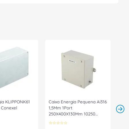
gia KLIPPONK61
Caixa Energia Pequena Ai316
 Conexel
1,5Mm 1Port
250X400X130Mm 10250
1025050000 Weidmuller
☆
☆
☆
☆
☆
Conexel