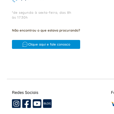
*de segunda à sexta-feira, das 8h
às 17:30h
Não encontrou o que estava procurando?
Clique aqui e fale conosco
Redes Sociais
F