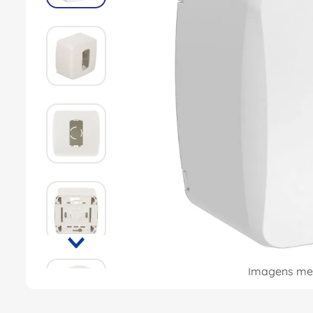
8
º
dps
9
º
orion schneider
10
º
caixa passagem
Imagens mer