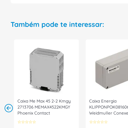
Também pode te interessar:
Caixa Me Max 45 2-2 Kmgy
Caixa Energia
2713706 MEMAX4522KMGY
KLIPPONPOK08160
Phoenix Contact
Weidmuller Conexe
☆
☆
☆
☆
☆
☆
☆
☆
☆
☆