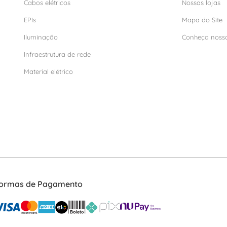
Cabos elétricos
Nossas lojas
EPIs
Mapa do Site
Iluminação
Conheça noss
Infraestrutura de rede
Material elétrico
ormas de Pagamento