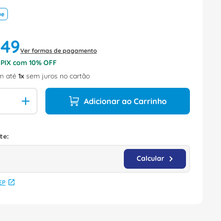
ue
,
49
Ver formas de pagamento
o PIX com
10
% OFF
m até
1
sem juros no cartão
Adicionar ao Carrinho
EP