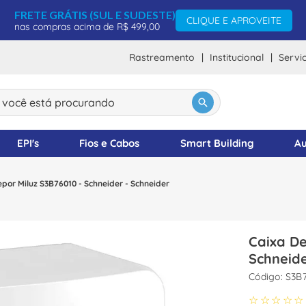
FRETE GRÁTIS (SUL E SUDESTE)
CLIQUE E APROVEITE
nas compras acima de R$ 499,00
Rastreamento
Institucional
Servi
ocê está procurando
DOS
EPI's
Fios e Cabos
Smart Building
Au
por Miluz S3B76010 - Schneider - Schneider
Caixa De
Schneid
:
S3B
☆
☆
☆
☆
☆