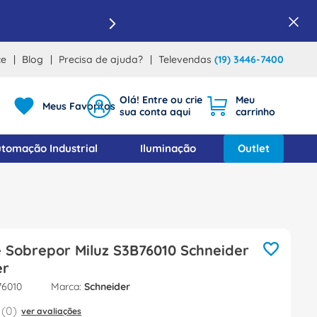
ce
Blog
Precisa de ajuda?
Televendas
(19) 3446-7400
Meus Favoritos
tomação Industrial
Iluminação
Outlet
 Sobrepor Miluz S3B76010 Schneider
er
76010
Schneider
(
0
)
ver avaliações