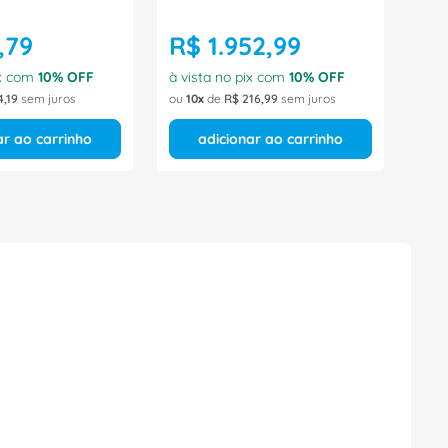
,
79
R$
1
.
952
,
99
ix com
10
% OFF
à vista no pix com
10
% OFF
4
,
19
sem juros
ou
10
de
R$
216
,
99
sem juros
ar ao carrinho
adicionar ao carrinho