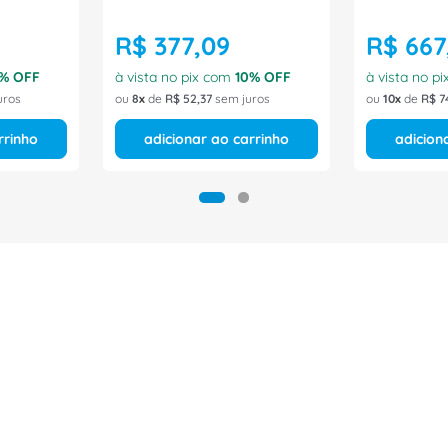
R$
377
,
09
R$
667
% OFF
à vista no pix com
10
% OFF
à vista no p
uros
ou
8
de
R$
52
,
37
sem juros
ou
10
de
R$
7
rrinho
adicionar ao carrinho
adicion