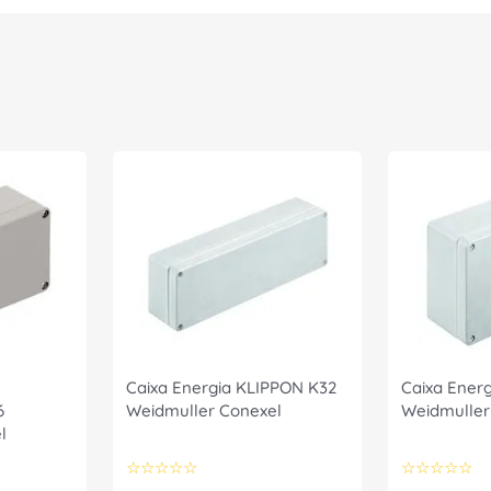
Caixa Energia KLIPPON K32
Caixa Ener
6
Weidmuller Conexel
Weidmuller
l
☆
☆
☆
☆
☆
☆
☆
☆
☆
☆