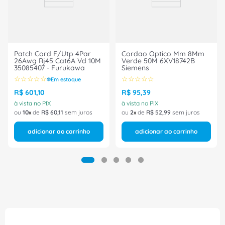
Ref.: 33004486
Marca: Furukawa
Patch Cord F/Utp 4Par
Cordao Optico Mm 8Mm
26Awg Rj45 Cat6A Vd 10M
Verde 50M 6XV18742B
35085407 - Furukawa
Siemens
☆
☆
☆
☆
☆
☆
☆
☆
☆
☆
Em estoque
R$
601
,
10
R$
95
,
39
à vista no PIX
à vista no PIX
ou
10
de
R$
60
,
11
sem juros
ou
2
de
R$
52
,
99
sem juros
adicionar ao carrinho
adicionar ao carrinho