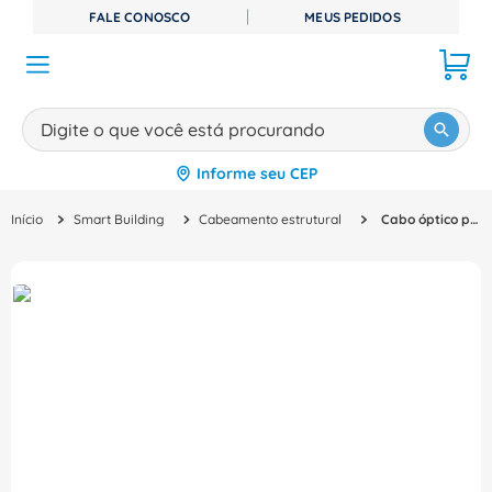
FALE CONOSCO
MEUS PEDIDOS
Digite o que você está procurando
Informe seu CEP
TERMOS MAIS BUSCADOS
Smart Building
Cabeamento estrutural
Cabo óptico patch cord multimodo OM2 duplex LSZH amarelo LC-UPC 25M 33004486 Furukawa
1
º
disjuntor
2
º
cabo flexivel
3
º
cabo
4
º
contator
5
º
tomada
6
º
barramento
7
º
fita isolante