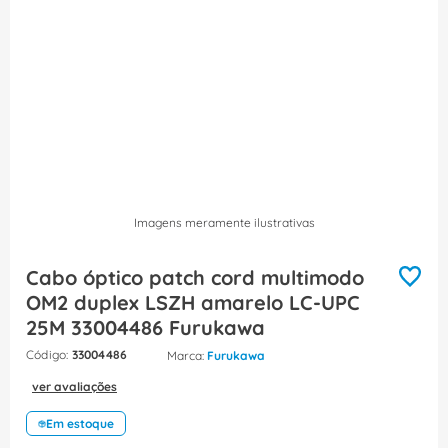
8
º
dps
9
º
orion schneider
10
º
caixa passagem
Imagens meramente ilustrativas
Cabo óptico patch cord multimodo
OM2 duplex LSZH amarelo LC-UPC
25M 33004486 Furukawa
:
33004486
Furukawa
ver avaliações
Em estoque