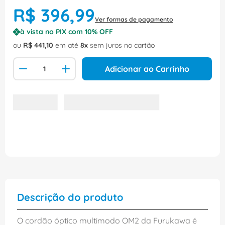
R$
396
,
99
Ver formas de pagamento
à vista no PIX com
10
% OFF
ou
R$
441
,
10
em até
8
sem juros no cartão
Adicionar ao Carrinho
Descrição do produto
O cordão óptico multimodo OM2 da Furukawa é