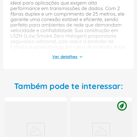
ideal para aplicações que exigem alta
performance em transmissões de dados. Com 2
fibras duplex e um comprimento de 25 metros, ele
garante uma conexão estável e eficiente, sendo
perfeito para ambientes de rede que demandam
velocidade e confiabilidade. Sua construção em
LSZH (Low Smoke Zero Halogen) proporciona
segurança adicional, pois reduz a emissão de
fumaça e gases tóxicos em caso de incêndio. A cor
amarela e as conectores LC-UPC facilitam a
identificação e a instalação, tornando este patch
cord uma escolha prática e segura para quem
busca qualidade em cabeamento óptico.
Também pode te interessar:
Principais Características:
Cordao Optico (Patch Cord Optico)
Tipo: Duplex
Cor: Amarela
Tipo Fibra Optica: Multimodo Om2
Numero Fibras: 02 Fibras
Capa: Lszh
Extremidades: Lc-Upc
Comprimento Cabo: 25000 mm