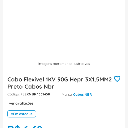
8
º
dps
9
º
orion schneider
10
º
caixa passagem
Imagens meramente ilustrativas
Cabo Flexível 1KV 90G Hepr 3X1,5MM2
Preta Cabos Nbr
:
FLEXNBR 1361458
Cabos NBR
ver avaliações
Em estoque