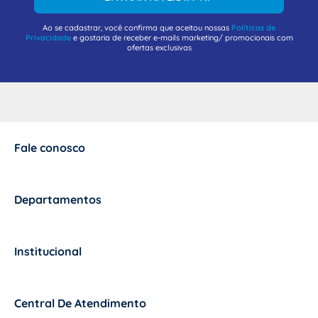
Ao se cadastrar, você confirma que aceitou nossas
Políticas de
Privacidade
e gostaria de receber e-mails marketing/ promocionais com
ofertas exclusivas
Fale conosco
+
Departamentos
+
Institucional
+
Central De Atendimento
+