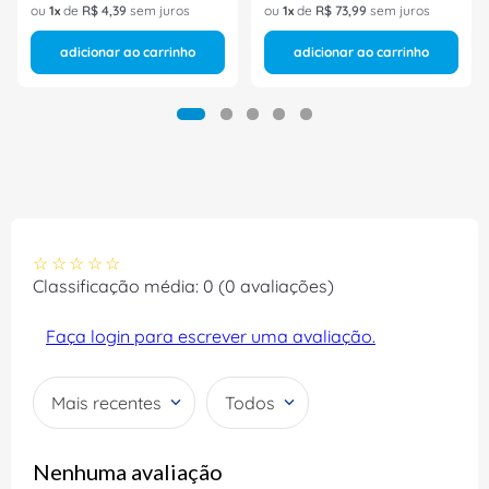
ou
1
de
R$
4
,
39
sem juros
ou
1
de
R$
73
,
99
sem juros
adicionar ao carrinho
adicionar ao carrinho
☆
☆
☆
☆
☆
Classificação média: 0
(0 avaliações)
Faça login para escrever uma avaliação.
Mais recentes
Todos
Nenhuma avaliação