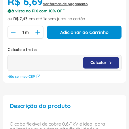
R$
6
,
69
Ver formas de pagamento
à vista no PIX com
10
% OFF
ou
R$
7
,
43
em até
1
sem juros no cartão
Adicionar ao Carrinho
Não sei meu CEP
Descrição do produto
O cabo flexível de cobre 0,6/1kV é ideal para