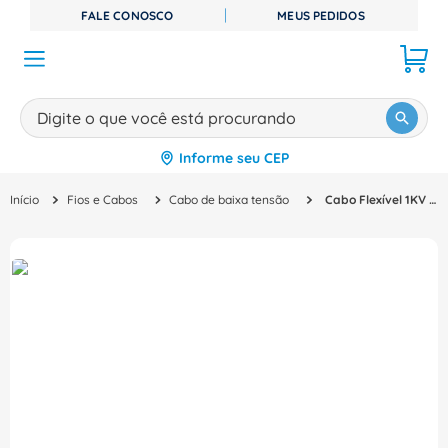
FALE CONOSCO
MEUS PEDIDOS
Digite o que você está procurando
Informe seu CEP
TERMOS MAIS BUSCADOS
Fios e Cabos
Cabo de baixa tensão
Cabo Flexível 1KV 90G Hepr 3X1,5MM2 Preta Cabos Nbr
1
º
disjuntor
2
º
cabo flexivel
3
º
cabo
4
º
contator
5
º
tomada
6
º
barramento
7
º
fita isolante