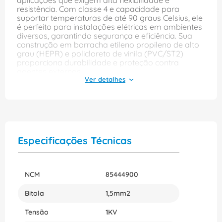
aplicações que exigem alta flexibilidade e
resistência. Com classe 4 e capacidade para
suportar temperaturas de até 90 graus Celsius, ele
é perfeito para instalações elétricas em ambientes
diversos, garantindo segurança e eficiência. Sua
construção em borracha etileno propileno de alto
grau (HEPR) e policloreto de vinila (PVC/ST2)
proporciona durabilidade e proteção contra
agentes externos.
Com especificações que atendem à norma ABNT
NBR 7286, este cabo possui condutores de
3x1,5mm², oferecendo uma excelente condução
elétrica. A cor preta do cabo não apenas confere
um visual discreto, mas também facilita a
identificação em sistemas elétricos. Ideal para uso
Especificações Técnicas
em residências, indústrias e comércio, ele se
destaca pela versatilidade e confiabilidade em
diversas aplicações elétricas.
NCM
85444900
Bitola
1,5mm2
Tensão
1KV