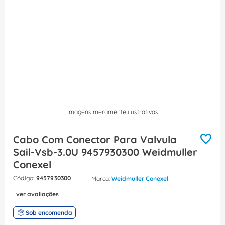
8
º
fita isolante
9
º
caixa passagem
10
º
miluz
Imagens meramente ilustrativas
Cabo Com Conector Para Valvula
Sail-Vsb-3.0U 9457930300 Weidmuller
Conexel
:
9457930300
Weidmuller Conexel
ver avaliações
Sob encomenda