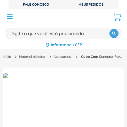
FALE CONOSCO
MEUS PEDIDOS
Digite o que você está procurando
Informe seu CEP
TERMOS MAIS BUSCADOS
Material elétrico
Acessórios
Cabo Com Conector Para Valvula Sail-Vsb-3.0U 9457930300 Weidmuller Conexel
1
º
disjuntor
2
º
cabo flexivel
3
º
cabo
4
º
contator
5
º
tomada
6
º
barramento
7
º
dps