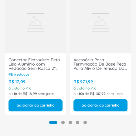
Conector Eletroduto Reto
Acessório Para
Liso Alumínio com
Terminação De Base Peça
Vedação Sem Rosca 2"
Para Alivio De Tensão Do
Cinza URV URV200C-PB
Cabo Profin
Em estoque
Daisa
6ES71936RA001AN0
Siemens
R$
17
,
09
R$
971
,
99
à vista no PIX
à vista no PIX
ou
1
de
R$
18
,
99
sem juros
ou
10
de
R$
107
,
99
sem juros
adicionar ao carrinho
adicionar ao carrinho