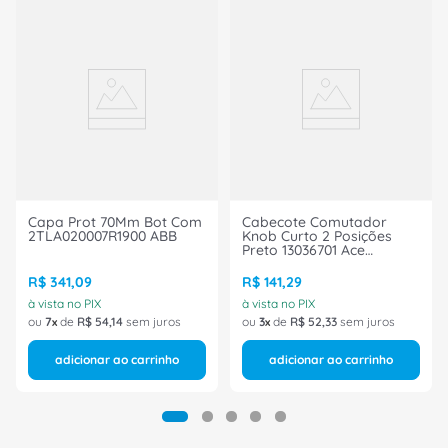
Capa Prot 70Mm Bot Com
Cabecote Comutador
2TLA020007R1900 ABB
Knob Curto 2 Posições
Preto 13036701 Ace
Schmersal
R$
341
,
09
R$
141
,
29
à vista no PIX
à vista no PIX
ou
7
de
R$
54
,
14
sem juros
ou
3
de
R$
52
,
33
sem juros
adicionar ao carrinho
adicionar ao carrinho