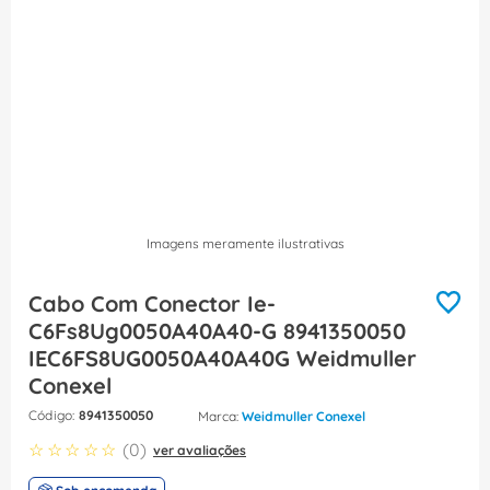
8
º
fita isolante
9
º
caixa passagem
10
º
disjuntor motor
Imagens meramente ilustrativas
Cabo Com Conector Ie-
C6Fs8Ug0050A40A40-G 8941350050
IEC6FS8UG0050A40A40G Weidmuller
Conexel
:
8941350050
Weidmuller Conexel
☆
☆
☆
☆
☆
(
0
)
ver avaliações