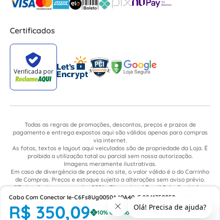
Certificados
Todas as regras de promoções, descontos, preços e prazos de
pagamento e entrega expostos aqui são válidos apenas para compras
via internet.
As fotos, textos e layout aqui veiculados são de propriedade da Loja. É
proibida a utilização total ou parcial sem nossa autorização.
Imagens meramente ilustrativas.
Em caso de divergência de preços no site, o valor válido é o do Carrinho
de Compras. Preços e estoque sujeito a alterações sem aviso prévio.
©Todos direitos reservados 2021 - Dimensional Brasil Soluções Ltda. -
CNPJ: 06.913.480/0015-63 - Avenida Armando Ragonha, 190 - Bairro
Cabo Com Conector Ie-C6Fs8Ug0050A40A40-G 8941350050
Village Limeira. Pavilhão Sítio São João - Limeira - SP / CEP: 13.481-316
R$
350
,
09
IEC6FS8UG0050A40A40G Weidmuller Conexel