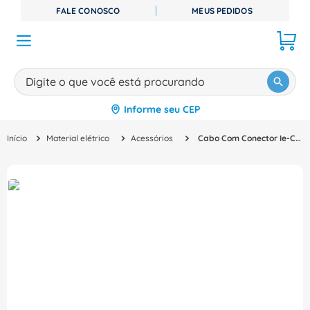
FALE CONOSCO
MEUS PEDIDOS
Digite o que você está procurando
Informe seu CEP
TERMOS MAIS BUSCADOS
Material elétrico
Acessórios
Cabo Com Conector Ie-C6Fs8Ug0050A40A40-G 8941350050 IEC6FS8UG0050A40A40G Weidmuller Conexel
1
º
disjuntor
2
º
cabo flexivel
3
º
cabo
4
º
contator
5
º
tomada
6
º
barramento
7
º
dps