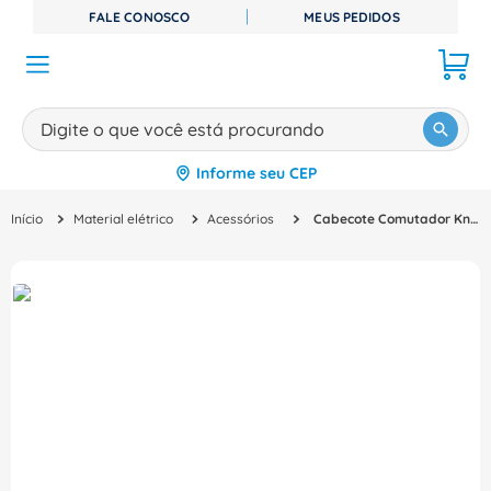
FALE CONOSCO
MEUS PEDIDOS
Digite o que você está procurando
Informe seu CEP
TERMOS MAIS BUSCADOS
Material elétrico
Acessórios
Cabecote Comutador Knob Longo 2 Posições Preto CLK245R01 Ace Schmersal
1
º
disjuntor
2
º
cabo flexivel
3
º
cabo
4
º
contator
5
º
tomada
6
º
barramento
7
º
dps