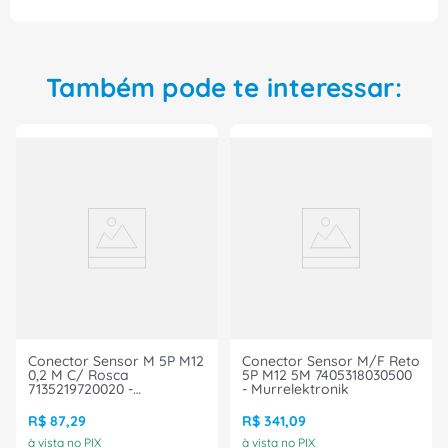
Comando CLK245R/01 da ACE Schmersal e tenha
a garantia de um produto de qualidade,
durabilidade e segurança para seus projetos e
aplicações industriais. Transforme a eficiência em
Também pode te interessar:
seu ambiente de trabalho e tenha uma operação
mais tranquila e eficaz com a ajuda deste
comutador de ponta.
Conector Sensor M 5P M12
Conector Sensor M/F Reto
0,2 M C/ Rosca
5P M12 5M 7405318030500
7135219720020 -
- Murrelektronik
Murrelektronik
R$
87
,
29
R$
341
,
09
à vista no PIX
à vista no PIX