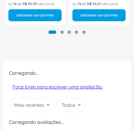
ou
1
de
R$
96
,
99
sem juros
ou
7
de
R$
54
,
14
sem juros
adicionar ao carrinho
adicionar ao carrinho
Carregando…
Faça login para escrever uma avaliação.
Mais recentes
Todos
Carregando avaliações…