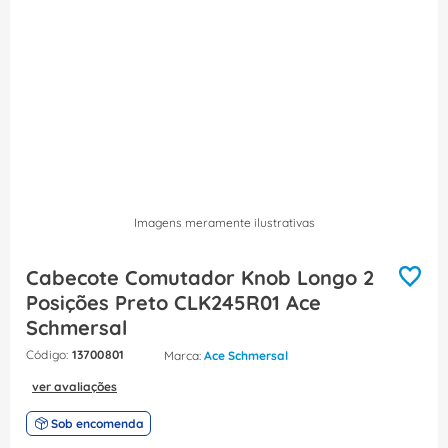
8
º
fita isolante
9
º
caixa passagem
10
º
disjuntor motor
Imagens meramente ilustrativas
Cabecote Comutador Knob Longo 2
Posições Preto CLK245R01 Ace
Schmersal
:
13700801
Ace Schmersal
ver avaliações
Sob encomenda