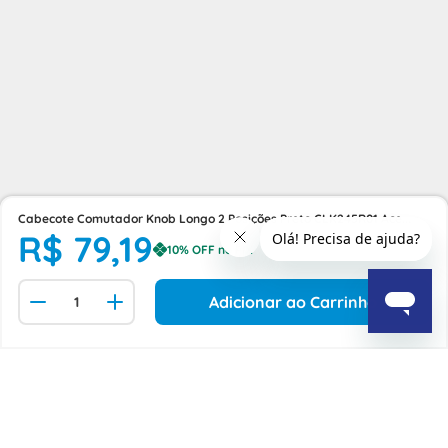
Cabecote Comutador Knob Longo 2 Posições Preto CLK245R01 Ace
R$
79
,
19
Schmersal
Adicionar ao Carrinho