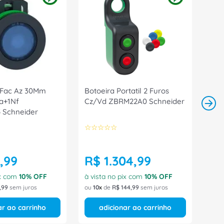
 Fac Az 30Mm
Botoeira Portatil 2 Furos
Na+1Nf
Cz/Vd ZBRM22A0 Schneider
 Schneider
☆
☆
☆
☆
☆
,
99
R$
1
.
304
,
99
ix com
10
% OFF
à vista no pix com
10
% OFF
,
99
sem juros
ou
10
de
R$
144
,
99
sem juros
ar ao carrinho
adicionar ao carrinho