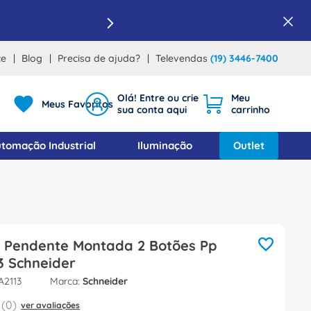
ce
Blog
Precisa de ajuda?
Televendas
(19) 3446-7400
Meus Favoritos
tomação Industrial
Iluminação
Outlet
a Pendente Montada 2 Botões Pp
3 Schneider
A2113
Schneider
(
0
)
ver avaliações