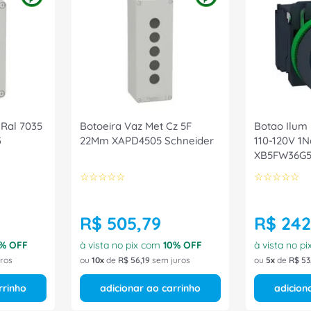
 Ral 7035
Botoeira Vaz Met Cz 5F
Botao Ilum
3
22Mm XAPD4505 Schneider
110-120V 1
XB5FW36G5
☆
☆
☆
☆
☆
☆
☆
☆
☆
☆
R$
505
,
79
R$
242
% OFF
à vista no pix com
10
% OFF
à vista no p
ros
ou
10
de
R$
56
,
19
sem juros
ou
5
de
R$
53
rrinho
adicionar ao carrinho
adicion