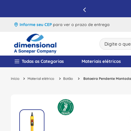
IQUE E APROVEITE
Informe seu CEP
para ver o prazo de entrega
Digite o que v
TERMOS MAIS BUSCA
Todas as Categorias
Materiais elétricos
1
º
disjuntor
Material elétrico
Botão
Botoeira Pendente Montada
2
º
cabo flexivel
3
º
cabo
4
º
contator
5
º
tomada
6
º
barramento
7
º
fita isolante