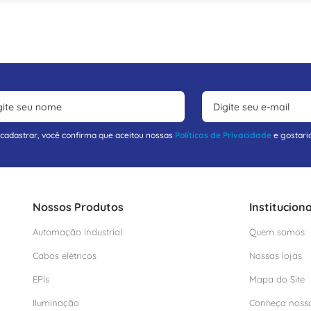
 cadastrar, você confirma que aceitou nossas
Políticas de Privacidade
e gostari
Nossos Produtos
Instituciona
Automação industrial
Quem somos
Cabos elétricos
Nossas lojas
EPIs
Mapa do Site
Iluminação
Conheça noss