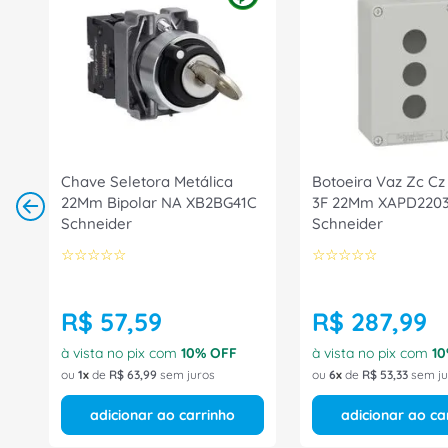
Chave Seletora Metálica
Botoeira Vaz Zc Cz
22Mm Bipolar NA XB2BG41C
3F 22Mm XAPD220
Schneider
Schneider
☆
☆
☆
☆
☆
☆
☆
☆
☆
☆
R$
57
,
59
R$
287
,
99
à vista no pix com
10
% OFF
à vista no pix com
10
ou
1
de
R$
63
,
99
sem juros
ou
6
de
R$
53
,
33
sem ju
adicionar ao carrinho
adicionar ao ca