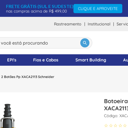
FRETE GRÁTIS (SUL E SUDESTE)
CLIQUE E APROVEITE
nas compras acima de R$ 499,00
Rastreamento
Institucional
Servi
ocê está procurando
DOS
EPI's
Fios e Cabos
Smart Building
Au
 2 Botões Pp XACA2113 Schneider
Botoeir
XACA211
:
XAC
☆
☆
☆
☆
☆