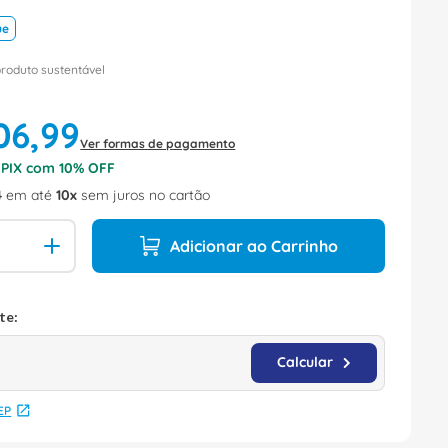
ue
produto sustentável
06
,
99
Ver formas de pagamento
o PIX com
10
% OFF
4
em até
10
sem juros no cartão
Adicionar ao Carrinho
EP