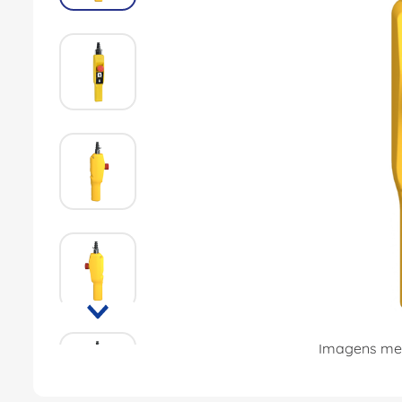
8
º
dps
9
º
orion schneider
10
º
caixa passagem
Imagens mer