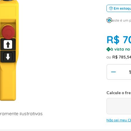
Em estoq
este é um 
R$
7
à vista n
ou
R$
785
,
5
amente ilustrativas
Não sei meu C