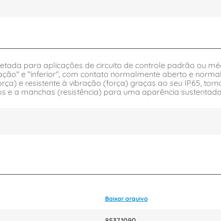
jetada para aplicações de circuito de controle padrão ou m
ão" e "inferior", com contato normalmente aberto e normalm
 (força) e resistente à vibração (força) graças ao seu IP65, 
tos e a manchas (resistência) para uma aparência sustentada
Baixar arquivo
85371090