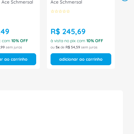
 Ace Schmersal
Ace Schmersal
☆
☆
☆
☆
☆
,
49
R$
245
,
69
ix com
10
% OFF
à vista no pix com
10
% OFF
,
99
sem juros
ou
5
de
R$
54
,
59
sem juros
ar ao carrinho
adicionar ao carrinho