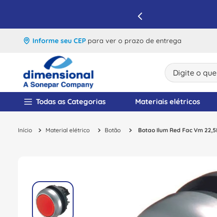
IQUE E APROVEITE
Informe seu CEP
para ver o prazo de entrega
Digite o que v
TERMOS MAIS BUSCA
Todas as Categorias
Materiais elétricos
1
º
disjuntor
Material elétrico
Botão
Botao Ilum Red Fac Vm 22
2
º
cabo flexivel
3
º
cabo
4
º
contator
5
º
tomada
6
º
barramento
7
º
dps