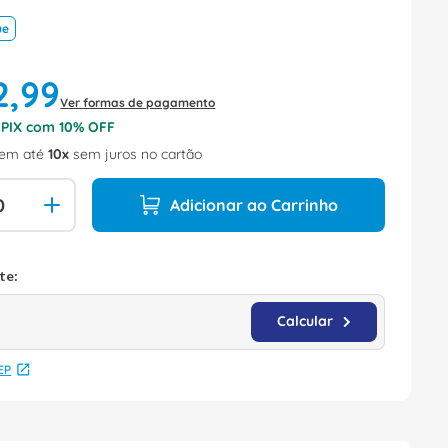
ue
2
,
99
Ver formas de pagamento
o PIX com
10
% OFF
em até
10
sem juros no cartão
Adicionar ao Carrinho
EP