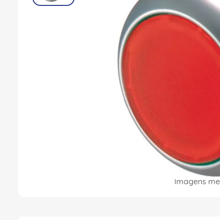
8
º
fita isolante
9
º
caixa passagem
10
º
disjuntor motor
Imagens mer