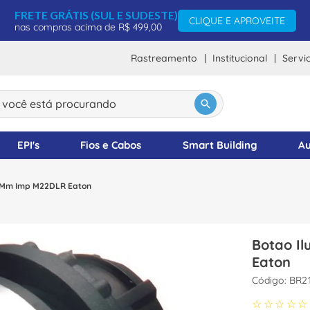
FRETE GRÁTIS (SUL E SUDESTE)
CLIQUE E APROVEITE
nas compras acima de R$ 499,00
Rastreamento
Institucional
Servi
ocê está procurando
DOS
EPI's
Fios e Cabos
Smart Building
Au
,5Mm Imp M22DLR Eaton
Botao Ilu
Eaton
:
BR2
☆
☆
☆
☆
☆