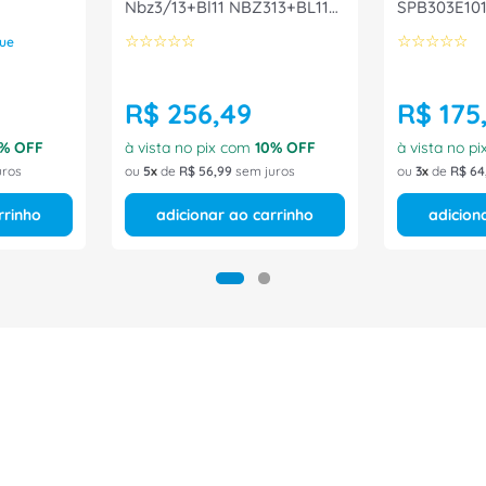
Nbz3/13+Bl11 NBZ313+BL11
SPB303E101
Ace Schmersal
☆
☆
☆
☆
☆
☆
☆
☆
☆
☆
ue
R$
256
,
49
R$
175
% OFF
à vista no pix com
10
% OFF
à vista no p
uros
ou
5
de
R$
56
,
99
sem juros
ou
3
de
R$
64
rrinho
adicionar ao carrinho
adicion