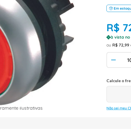
Em estoq
R$
7
à vista n
ou
R$
72
,
99
amente ilustrativas
Não sei meu C