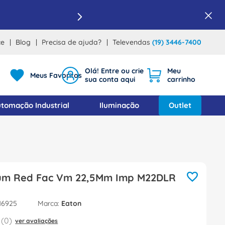
ce
Blog
Precisa de ajuda?
Televendas
(19) 3446-7400
Meus Favoritos
tomação Industrial
Iluminação
Outlet
m Red Fac Vm 22,5Mm Imp M22DLR
16925
Eaton
(
0
)
ver avaliações