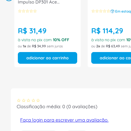
Impulso DP301 Ace
Schmersal
☆
☆
☆
☆
☆
☆
☆
☆
☆
☆
Em estoq
R$
31
,
49
R$
114
,
29
à vista no pix com
10
% OFF
à vista no pix com
10
ou
1
de
R$
34
,
99
sem juros
ou
2
de
R$
63
,
49
sem j
adicionar ao carrinho
adicionar ao ca
☆
☆
☆
☆
☆
Classificação média: 0
(0 avaliações)
Faça login para escrever uma avaliação.