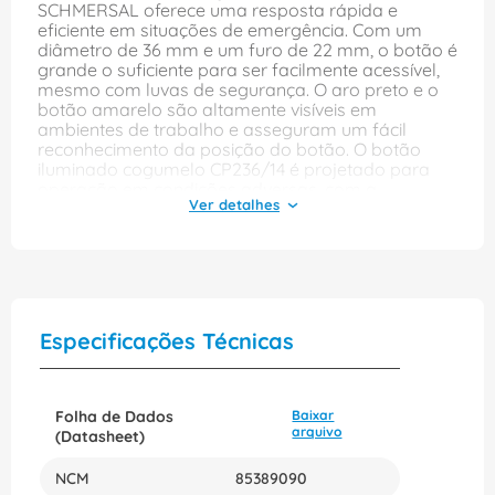
SCHMERSAL oferece uma resposta rápida e
eficiente em situações de emergência. Com um
diâmetro de 36 mm e um furo de 22 mm, o botão é
grande o suficiente para ser facilmente acessível,
mesmo com luvas de segurança. O aro preto e o
botão amarelo são altamente visíveis em
ambientes de trabalho e asseguram um fácil
reconhecimento da posição do botão. O botão
iluminado cogumelo CP236/14 é projetado para
operação em condições adversas, com a
capacidade de operar em uma gama de
temperaturas e ambientes úmidos. Além disso, a
base da lâmpada do LED integrada serve como
fonte de luz para fácil identificação em áreas
escuras e pode ser alimentada por uma tensão de
110/220V. Este botão possui classificação IP65, o
que significa que é resistente a água e poeira,
Especificações Técnicas
garantindo uma longa vida útil e o mínimo de
manutenção necessária. Ainda mais, sua
construção e qualidade o torna a escolha ideal
para aplicações em painéis elétricos,
Folha de Dados
Baixar
equipamentos elétricos e sistemas de automação.
arquivo
(Datasheet)
Garanta a segurança no seu ambiente de trabalho
com o botão iluminado cogumelo CP236/14 da
NCM
85389090
ACE SCHMERSAL. Peça já!