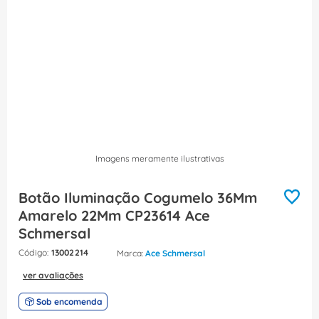
8
º
fita isolante
9
º
caixa passagem
10
º
disjuntor motor
Imagens meramente ilustrativas
Botão Iluminação Cogumelo 36Mm
Amarelo 22Mm CP23614 Ace
Schmersal
:
13002214
Ace Schmersal
ver avaliações
Sob encomenda