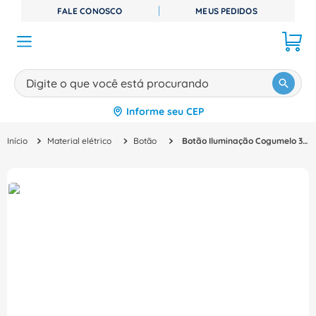
FALE CONOSCO
MEUS PEDIDOS
Digite o que você está procurando
Informe seu CEP
TERMOS MAIS BUSCADOS
Material elétrico
Botão
Botão Iluminação Cogumelo 36Mm Amarelo 22Mm CP23614 Ace Schmersal
1
º
disjuntor
2
º
cabo flexivel
3
º
cabo
4
º
contator
5
º
tomada
6
º
barramento
7
º
dps