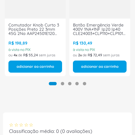
Comutador Knob Curto 3
Botão Emergência Verde
Posições Preto 22 3mm
400V 1NA+1NF Ip20 Ip40
45G 2Na AAP24501E120
CLE24003+CLP110+CLP101
Ace Schmersal
Ace Schmersal
R$
198
,
89
R$
130
,
49
à vista no PIX
à vista no PIX
ou
4
de
R$
55
,
24
sem juros
ou
2
de
R$
72
,
49
sem juros
adicionar ao carrinho
adicionar ao carrinho
☆
☆
☆
☆
☆
Classificação média: 0
(0 avaliações)