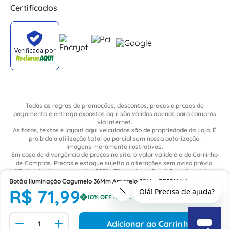
Certificados
Todas as regras de promoções, descontos, preços e prazos de
pagamento e entrega expostos aqui são válidos apenas para compras
via internet.
As fotos, textos e layout aqui veiculados são de propriedade da Loja. É
proibida a utilização total ou parcial sem nossa autorização.
Imagens meramente ilustrativas.
Em caso de divergência de preços no site, o valor válido é o do Carrinho
de Compras. Preços e estoque sujeito a alterações sem aviso prévio.
©Todos direitos reservados 2021 - Dimensional Brasil Soluções Ltda. -
CNPJ: 06.913.480/0015-63 - Avenida Armando Ragonha, 190 - Bairro
Botão Iluminação Cogumelo 36Mm Amarelo 22Mm CP23614 Ace
Village Limeira. Pavilhão Sítio São João - Limeira - SP / CEP: 13.481-316
R$
71
,
99
Schmersal
Adicionar ao Carrinho