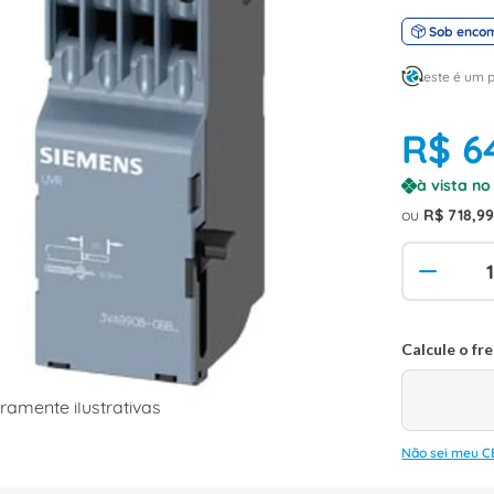
Sob enco
este é um 
R$
6
à vista n
ou
R$
718
,
9
amente ilustrativas
Não sei meu C