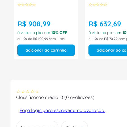
☆
☆
☆
☆
☆
☆
☆
☆
☆
☆
R$
908
,
99
R$
632
,
69
à vista no pix com
10
% OFF
à vista no pix com
10
ou
10
de
R$
100
,
99
sem juros
ou
10
de
R$
70
,
29
sem j
adicionar ao carrinho
adicionar ao ca
☆
☆
☆
☆
☆
Classificação média: 0
(0 avaliações)
Faça login para escrever uma avaliação.