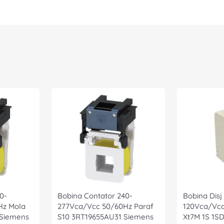
0-
Bobina Contator 240-
Bobina Disj
Hz Mola
277Vca/Vcc 50/60Hz Paraf
120Vca/Vcc 
 Siemens
S10 3RT19655AU31 Siemens
Xt7M 1S 1S