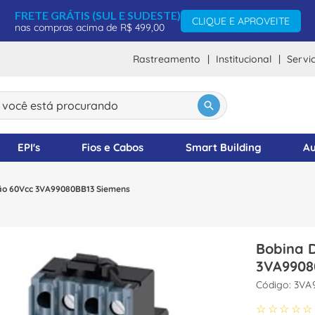
FRETE GRÁTIS (SUL E SUDESTE)
CLIQUE E APROVEITE
nas compras acima de R$ 499,00
Rastreamento
Institucional
Servi
DOS
ocê está procurando
EPI's
Fios e Cabos
Smart Building
Au
são 60Vcc 3VA99080BB13 Siemens
Bobina 
3VA9908
:
3VA
☆
☆
☆
☆
☆