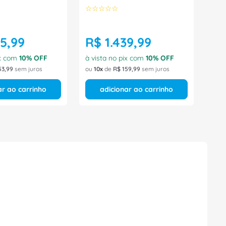
☆
☆
☆
☆
☆
85
,
99
R$
1
.
439
,
99
ix com
10
% OFF
à vista no pix com
10
% OFF
53
,
99
sem juros
ou
10
de
R$
159
,
99
sem juros
ar ao carrinho
adicionar ao carrinho