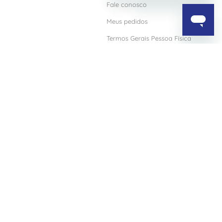
Fale conosco
Meus pedidos
Termos Gerais Pessoa Física
o Blog
Termos Gerais Pessoa Jurídica
Política de Privacidade
Política de Qualidade
Trabalhe conosco
2º via do boleto
Certificado ISO 9001
Certificados