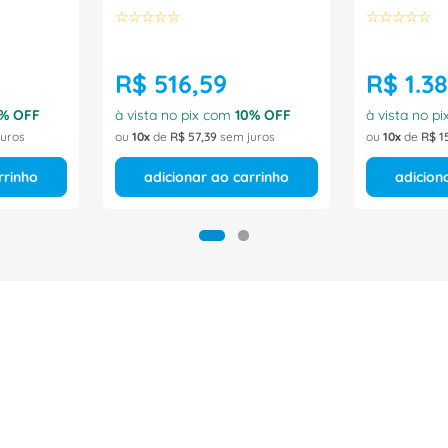
☆
☆
☆
☆
☆
☆
☆
☆
☆
☆
R$
516
,
59
R$
1
.
3
% OFF
à vista no pix com
10
% OFF
à vista no p
uros
ou
10
de
R$
57
,
39
sem juros
ou
10
de
R$
1
rrinho
adicionar ao carrinho
adicion