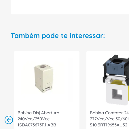
Também pode te interessar:
Bobina Disj Abertura
Bobina Contator 24
240Vca/250Vcc
277Vca/Vcc 50/60
1SDA073675R1 ABB
S10 3RT19655AU32