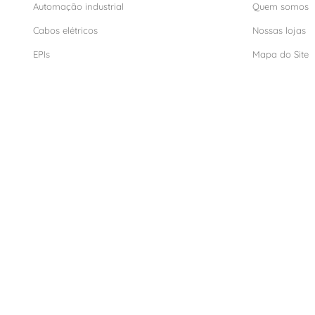
Automação industrial
Quem somos
Cabos elétricos
Nossas lojas
EPIs
Mapa do Site
Iluminação
Conheça noss
Infraestrutura de rede
Material elétrico
ormas de Pagamento