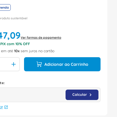
menda
produto sustentável
47
,
09
Ver formas de pagamento
o PIX com
10
% OFF
9
em até
10
sem juros no cartão
Adicionar ao Carrinho
EP