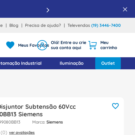
ce
Blog
Precisa de ajuda?
Televendas
(19) 3446-7400
Meus Favoritos
tomação Industrial
Iluminação
Outlet
Disjuntor Subtensão 60Vcc
0BB13 Siemens
99080BB13
Siemens
(
0
)
ver avaliações