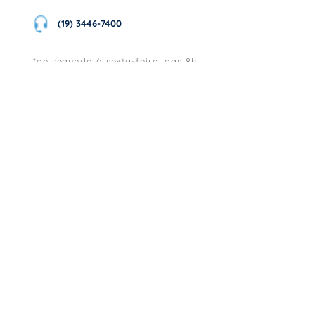
(19) 3446-7400
*de segunda à sexta-feira, das 8h
às 17:30h
Não encontrou o que estava procurando?
Clique aqui e fale conosco
Redes Sociais
F