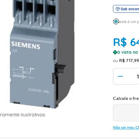
Sob enco
este é um 
R$
6
à vista n
ou
R$
717
,
9
amente ilustrativas
Não sei meu C