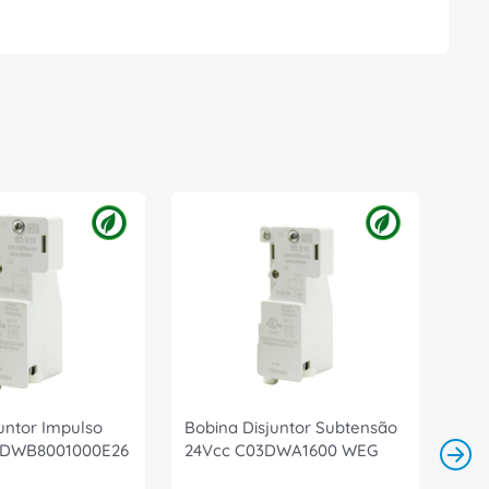
untor Impulso
Bobina Disjuntor Subtensão
 DWB8001000E26
24Vcc C03DWA1600 WEG