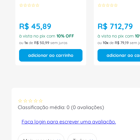
☆
☆
☆
☆
☆
☆
☆
☆
☆
☆
R$
45
,
89
R$
712
,
79
à vista no pix com
10
% OFF
à vista no pix com
10
ou
1
de
R$
50
,
99
sem juros
ou
10
de
R$
79
,
19
sem j
adicionar ao carrinho
adicionar ao ca
☆
☆
☆
☆
☆
Classificação média: 0
(0 avaliações)
Faça login para escrever uma avaliação.