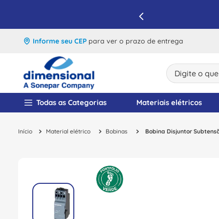
IQUE E APROVEITE
Informe seu CEP
para ver o prazo de entrega
Digite o que v
TERMOS MAIS BUSCA
Todas as Categorias
Materiais elétricos
1
º
disjuntor
Material elétrico
Bobinas
Bobina Disjuntor Subten
2
º
cabo flexivel
3
º
cabo
4
º
contator
5
º
tomada
6
º
barramento
7
º
fita isolante