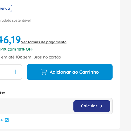
menda
produto sustentável
46
,
19
Ver formas de pagamento
o PIX com
10
% OFF
9
em até
10
sem juros no cartão
Adicionar ao Carrinho
EP