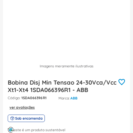
8
º
caixa passagem
9
º
orion schneider
10
º
disjuntor motor
Imagens meramente ilustrativas
Bobina Disj Min Tensao 24-30Vca/Vcc
Xt1-Xt4 1SDA066396R1 - ABB
:
1SDA066396R1
ABB
ver avaliações
Sob encomenda
este é um produto sustentável