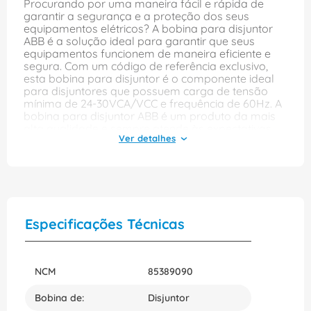
Procurando por uma maneira fácil e rápida de
garantir a segurança e a proteção dos seus
equipamentos elétricos? A bobina para disjuntor
ABB é a solução ideal para garantir que seus
equipamentos funcionem de maneira eficiente e
segura. Com um código de referência exclusivo,
esta bobina para disjuntor é o componente ideal
para disjuntores que possuem carga de tensão
mínima de 24-30VCA/VCC e frequência de 60Hz. A
bobina para disjuntor ABB é um produto da mais
alta qualidade e sempre atende às expectativas
dos clientes mais exigentes. Com sua marca
renomada, esta bobina possui o modelo XT1-XT4,
um dos modelos mais seguros e eficientes do
mercado. Fabricada pela ABB, líder em
eletrificação, esta bobina é projetada e construída
com os mais altos padrões de qualidade para
garantir que ela ofereça proteção e segurança
Especificações Técnicas
incomparáveis para seus equipamentos elétricos.
O número de peça exclusivo da bobina para
disjuntor ABB de referência 1SDA066396R1 garante
que você esteja adquirindo um produto de
NCM
85389090
qualidade superior, que atende aos padrões de
fabricação e qualidade mais exigentes do
Bobina de:
Disjuntor
mercado. Se você está procurando um