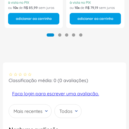
à vista no PIX
à vista no PIX
ou
10
de
R$
85
,
99
sem juros
ou
10
de
R$
79
,
19
sem juros
adicionar ao carrinho
adicionar ao carrinho
☆
☆
☆
☆
☆
Classificação média: 0
(0 avaliações)
Faça login para escrever uma avaliação.
Mais recentes
Todos