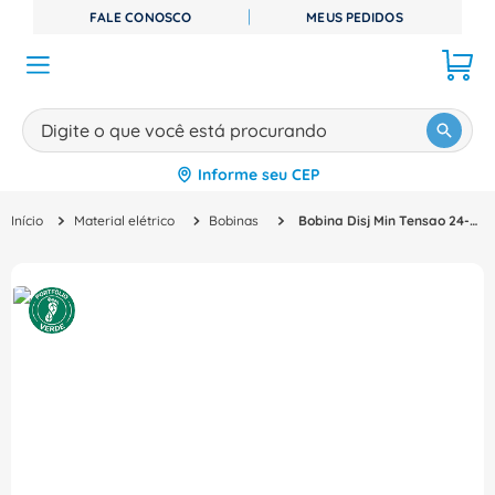
FALE CONOSCO
MEUS PEDIDOS
Digite o que você está procurando
Informe seu CEP
TERMOS MAIS BUSCADOS
Material elétrico
Bobinas
Bobina Disj Min Tensao 24-30Vca/Vcc Xt1-Xt4 1SDA066396R1 - ABB
1
º
disjuntor
2
º
cabo flexivel
3
º
cabo
4
º
contator
5
º
tomada
6
º
fita isolante
7
º
dps