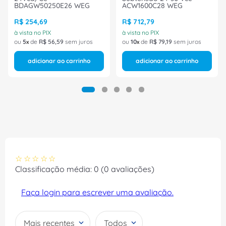
BDAGW50250E26 WEG
ACW1600C28 WEG
R$
254
,
69
R$
712
,
79
à vista no PIX
à vista no PIX
ou
5
de
R$
56
,
59
sem juros
ou
10
de
R$
79
,
19
sem juros
adicionar ao carrinho
adicionar ao carrinho
☆
☆
☆
☆
☆
Classificação média: 0
(0 avaliações)
Faça login para escrever uma avaliação.
Mais recentes
Todos