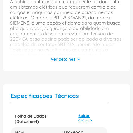
A bobina contator é um componente fundamental
em sistemas elétricos que requerem controle de
cargas e máquinas por meio de acionamentos
elétricos. O modelo 3RT29345AN21, da marca
SIEMENS, é uma opção eficiente para quem busca
alta qualidade, segurança e durabilidade em
equipamentos dessa natureza. Com tensão de
220VCA, essa bobina pode ser aplicada a diversos
modelos de contator 3RT23A, permitindo maior
flexibilidade na escolha dos equipamentos a
serem utilizados em diferentes projetos. A
frequência de 50/60Hz garante um funcionamento
constante e uniforme, sem oscilações ou
interrupções. A bobina contator 3RT29345AN21
vem ainda com a garantia de qualidade e
confiabilidade da marca SIEMENS, referência no
mercado de componentes elétricos. Isso significa
que o usuário tem a certeza de estar adquirindo
Especificações Técnicas
um produto que foi desenvolvido seguindo
rigorosos padrões de qualidade e que irá atender
às suas necessidades com excelência. Ainda em
relação aos benefícios dessa bobina contator,
Folha de Dados
Baixar
destaca-se sua fácil instalação e manutenção, o
arquivo
(Datasheet)
que torna o uso do equipamento ainda mais
prático e eficiente. Seus pinos de ligação são
NCM
85045000