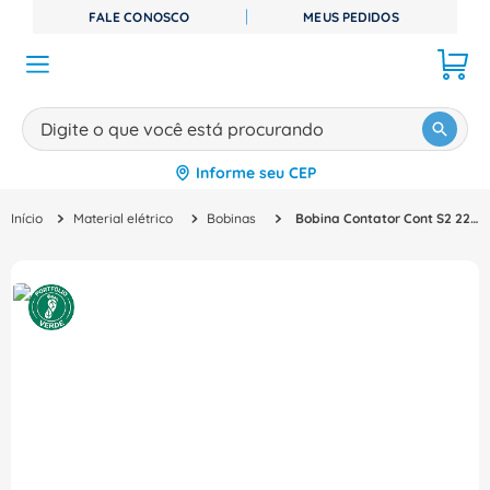
FALE CONOSCO
MEUS PEDIDOS
Digite o que você está procurando
Informe seu CEP
TERMOS MAIS BUSCADOS
Material elétrico
Bobinas
Bobina Contator Cont S2 220Vca 3RT29345AN21 Siemens
1
º
disjuntor
2
º
cabo flexivel
3
º
cabo
4
º
contator
5
º
tomada
6
º
barramento
7
º
dps