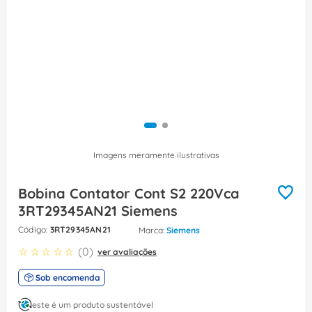
8
º
fita isolante
9
º
caixa passagem
10
º
miluz
Imagens meramente ilustrativas
Bobina Contator Cont S2 220Vca
3RT29345AN21 Siemens
:
3RT29345AN21
Siemens
☆
☆
☆
☆
☆
(
0
)
ver avaliações
Sob encomenda
este é um produto sustentável