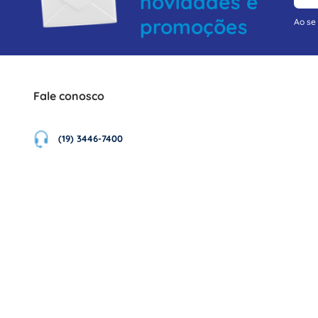
novidades e
promoções
Ao se
Fale conosco
(19) 3446-7400
*de segunda à sexta-feira, das 8h
às 17:30h
Não encontrou o que estava procurando?
Clique aqui e fale conosco