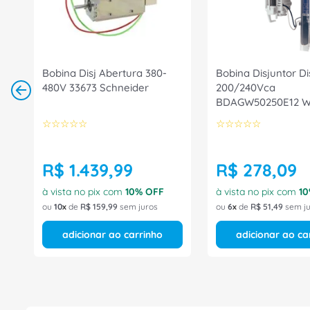
Bobina Disj Abertura 380-
Bobina Disjuntor D
480V 33673 Schneider
200/240Vca
BDAGW50250E12 
☆
☆
☆
☆
☆
☆
☆
☆
☆
☆
R$
1
.
439
,
99
R$
278
,
09
à vista no pix com
10
% OFF
à vista no pix com
10
ou
10
de
R$
159
,
99
sem juros
ou
6
de
R$
51
,
49
sem ju
adicionar ao carrinho
adicionar ao ca