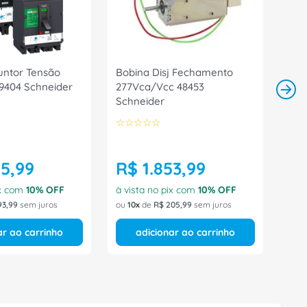
untor Tensão
Bobina Disj Fechamento
9404 Schneider
277Vca/Vcc 48453
Schneider
☆
☆
☆
☆
☆
45
,
99
R$
1
.
853
,
99
ix com
10
% OFF
à vista no pix com
10
% OFF
93
,
99
sem juros
ou
10
de
R$
205
,
99
sem juros
ar ao carrinho
adicionar ao carrinho