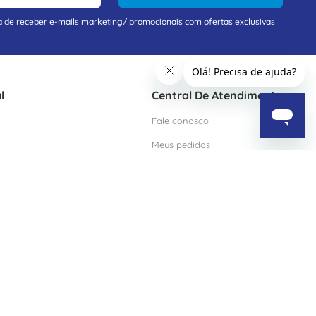
a de receber e-mails marketing/ promocionais com ofertas exclusivas
l
Central De Atendimento
Fale conosco
Meus pedidos
Termos Gerais Pessoa Física
o Blog
Termos Gerais Pessoa Jurídica
Política de Privacidade
Política de Qualidade
Trabalhe conosco
2º via do boleto
Certificado ISO 9001