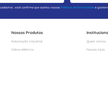
 cadastrar, você confirma que aceitou nossas
Políticas de Privacidade
e gostari
Nossos Produtos
Instituciona
Automação industrial
Quem somos
Cabos elétricos
Nossas lojas
EPIs
Mapa do Site
Iluminação
Conheça noss
Infraestrutura de rede
Material elétrico