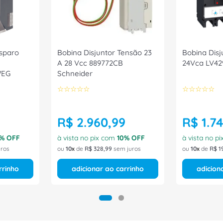
isparo
Bobina Disjuntor Tensão 23
Bobina Disj
A 28 Vcc 889772CB
24Vca LV42
WEG
Schneider
☆
☆
☆
☆
☆
☆
☆
☆
☆
☆
R$
2
.
960
,
99
R$
1
.
7
% OFF
à vista no pix com
10
% OFF
à vista no p
ros
ou
10
de
R$
328
,
99
sem juros
ou
10
de
R$
1
rrinho
adicionar ao carrinho
adicion