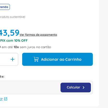
menda
produto sustentável
43
,
59
Ver formas de pagamento
o PIX com
10
% OFF
9
em até
10
sem juros no cartão
Adicionar ao Carrinho
EP