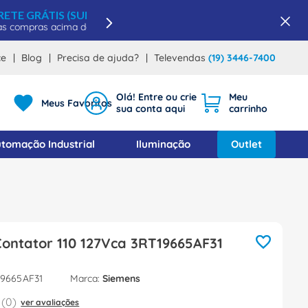
ce
Blog
Precisa de ajuda?
Televendas
(19) 3446-7400
Meus Favoritos
tomação Industrial
Iluminação
Outlet
ontator 110 127Vca 3RT19665AF31
19665AF31
Siemens
(
0
)
ver avaliações