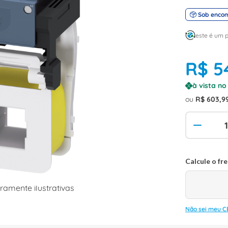
Sob enco
este é um 
R$
5
à vista n
ou
R$
603
,
9
amente ilustrativas
Não sei meu C