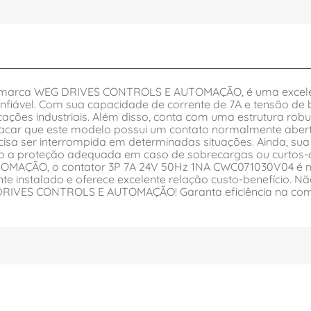
 marca WEG DRIVES CONTROLS E AUTOMAÇÃO, é uma excelen
onfiável. Com sua capacidade de corrente de 7A e tensão de 
ções industriais. Além disso, conta com uma estrutura robus
stacar que este modelo possui um contato normalmente aberto
isa ser interrompida em determinadas situações. Ainda, su
indo a proteção adequada em caso de sobrecargas ou curtos-
ÇÃO, o contator 3P 7A 24V 50Hz 1NA CWC071030V04 é muito
mente instalado e oferece excelente relação custo-benefício
RIVES CONTROLS E AUTOMAÇÃO! Garanta eficiência na comut